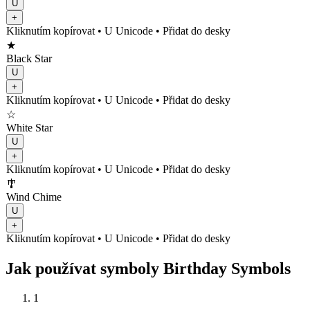
U
+
Kliknutím kopírovat
• U
Unicode
•
Přidat do desky
★
Black Star
U
+
Kliknutím kopírovat
• U
Unicode
•
Přidat do desky
☆
White Star
U
+
Kliknutím kopírovat
• U
Unicode
•
Přidat do desky
🎐
Wind Chime
U
+
Kliknutím kopírovat
• U
Unicode
•
Přidat do desky
Jak používat symboly Birthday Symbols
1