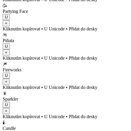
🥳
Partying Face
U
+
Kliknutím kopírovat
• U
Unicode
•
Přidat do desky
🪅
Piñata
U
+
Kliknutím kopírovat
• U
Unicode
•
Přidat do desky
🎆
Fireworks
U
+
Kliknutím kopírovat
• U
Unicode
•
Přidat do desky
🎇
Sparkler
U
+
Kliknutím kopírovat
• U
Unicode
•
Přidat do desky
🕯️
Candle