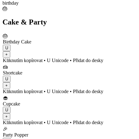
birthday
🎂
Cake & Party
🎂
Birthday Cake
U
+
Kliknutím kopírovat
• U
Unicode
•
Přidat do desky
🍰
Shortcake
U
+
Kliknutím kopírovat
• U
Unicode
•
Přidat do desky
🧁
Cupcake
U
+
Kliknutím kopírovat
• U
Unicode
•
Přidat do desky
🎉
Party Popper