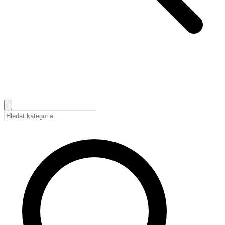
🇨🇿
Čeština