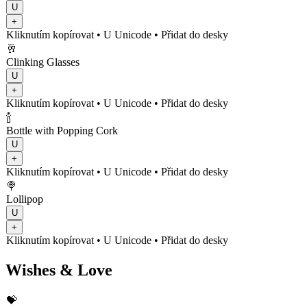
U
+
Kliknutím kopírovat
• U
Unicode
•
Přidat do desky
🥂
Clinking Glasses
U
+
Kliknutím kopírovat
• U
Unicode
•
Přidat do desky
🍾
Bottle with Popping Cork
U
+
Kliknutím kopírovat
• U
Unicode
•
Přidat do desky
🍭
Lollipop
U
+
Kliknutím kopírovat
• U
Unicode
•
Přidat do desky
Wishes & Love
💝