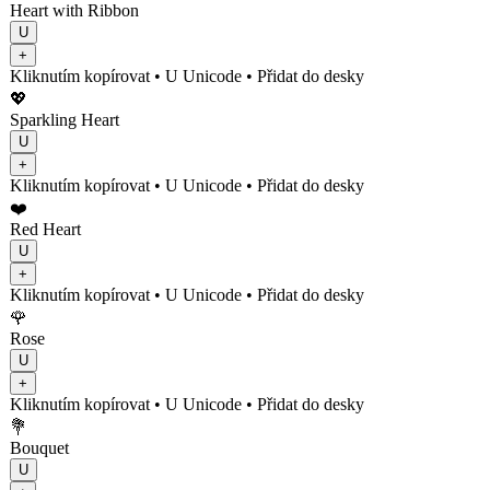
Heart with Ribbon
U
+
Kliknutím kopírovat
• U
Unicode
•
Přidat do desky
💖
Sparkling Heart
U
+
Kliknutím kopírovat
• U
Unicode
•
Přidat do desky
❤️
Red Heart
U
+
Kliknutím kopírovat
• U
Unicode
•
Přidat do desky
🌹
Rose
U
+
Kliknutím kopírovat
• U
Unicode
•
Přidat do desky
💐
Bouquet
U