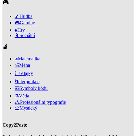
🎮
🎵
Hudba
🎮
Gaming
♠️
Hry
📱
Sociální
🔬
∞
Matematika
💰
Měna
🏳️
Vlajky
‽
Interpunkce
⌨️
Symboly kódu
⚗️
Věda
⁂
Profesionální typografie
🔮
Mystický
Copy2Paste