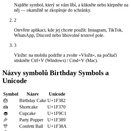
Najděte symbol, který se vám líbí, a klikněte nebo klepněte na
něj — okamžitě se zkopíruje do schránky.
2
Otevřete aplikaci, kde jej chcete použít: Instagram, TikTok,
WhatsApp, Discord nebo libovolné textové pole.
3
Vložte: na mobilu podržte a zvolte «Vložit», na počítači
stiskněte Ctrl+V (Windows) / Cmd+V (Mac).
Názvy symbolů Birthday Symbols a
Unicode
Symbol
Název
Unicode
🎂
Birthday Cake
U+1F382
🍰
Shortcake
U+1F370
🧁
Cupcake
U+1F9C1
🎉
Party Popper
U+1F389
🎊
Confetti Ball
U+1F38A