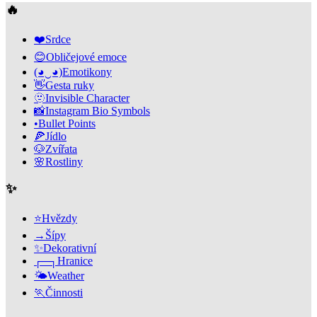
🔥
❤️
Srdce
😊
Obličejové emoce
(◕‿◕)
Emotikony
👋
Gesta ruky
🫥
Invisible Character
📸
Instagram Bio Symbols
•
Bullet Points
🍕
Jídlo
🐶
Zvířata
🌸
Rostliny
✨
⭐
Hvězdy
→
Šípy
✨
Dekorativní
┌─┐
Hranice
🌤️
Weather
🏃
Činnosti