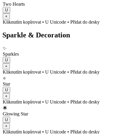
Two Hearts
U
+
Kliknutím kopírovat
• U
Unicode
•
Přidat do desky
Sparkle & Decoration
✨
Sparkles
U
+
Kliknutím kopírovat
• U
Unicode
•
Přidat do desky
⭐
Star
U
+
Kliknutím kopírovat
• U
Unicode
•
Přidat do desky
🌟
Glowing Star
U
+
Kliknutím kopírovat
• U
Unicode
•
Přidat do desky