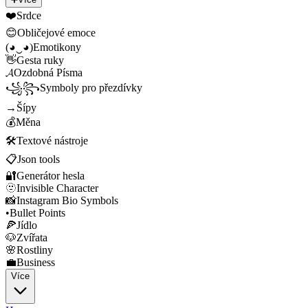
❤️
Srdce
😊
Obličejové emoce
(◕‿◕)
Emotikony
👋
Gesta ruky
𝓐
Ozdobná Písma
꧁꧂
Symboly pro přezdívky
→
Šípy
💰
Měna
🛠️
Textové nástroje
📋
Json tools
🔐
Generátor hesla
🫥
Invisible Character
📸
Instagram Bio Symbols
•
Bullet Points
🍕
Jídlo
🐶
Zvířata
🌸
Rostliny
💼
Business
Více