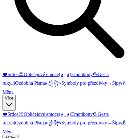
❤️
Srdce
😊
Obličejové emoce
(◕‿◕)
Emotikony
👋
Gesta
ruky
𝓐
Ozdobná Písma
꧁꧂
Symboly pro přezdívky
→
Šípy
💰
Měna
Více
❤️
Srdce
😊
Obličejové emoce
(◕‿◕)
Emotikony
👋
Gesta
ruky
𝓐
Ozdobná Písma
꧁꧂
Symboly pro přezdívky
→
Šípy
💰
Měna
➕
Více