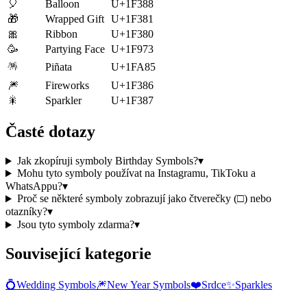
🎈
Balloon
U+1F388
🎁
Wrapped Gift
U+1F381
🎀
Ribbon
U+1F380
🥳
Partying Face
U+1F973
🪅
Piñata
U+1FA85
🎆
Fireworks
U+1F386
🎇
Sparkler
U+1F387
Časté dotazy
Jak zkopíruji symboly Birthday Symbols?
▾
Mohu tyto symboly používat na Instagramu, TikToku a
WhatsAppu?
▾
Proč se některé symboly zobrazují jako čtverečky (□) nebo
otazníky?
▾
Jsou tyto symboly zdarma?
▾
Související kategorie
💍
Wedding Symbols
🎆
New Year Symbols
❤️
Srdce
✨
Sparkles