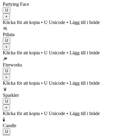
Partying Face
U
+
Klicka för att kopia
• U
Unicode
•
Lägg till i bräde
🪅
Piñata
U
+
Klicka för att kopia
• U
Unicode
•
Lägg till i bräde
🎆
Fireworks
U
+
Klicka för att kopia
• U
Unicode
•
Lägg till i bräde
🎇
Sparkler
U
+
Klicka för att kopia
• U
Unicode
•
Lägg till i bräde
🕯️
Candle
U