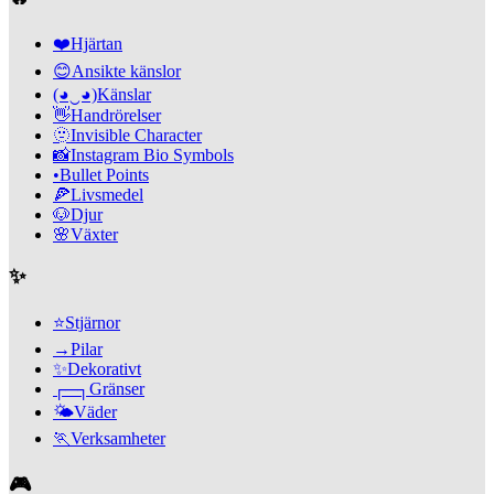
❤️
Hjärtan
😊
Ansikte känslor
(◕‿◕)
Känslar
👋
Handrörelser
🫥
Invisible Character
📸
Instagram Bio Symbols
•
Bullet Points
🍕
Livsmedel
🐶
Djur
🌸
Växter
✨
⭐
Stjärnor
→
Pilar
✨
Dekorativt
┌─┐
Gränser
🌤️
Väder
🏃
Verksamheter
🎮