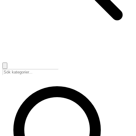
🇸🇪
Svenska