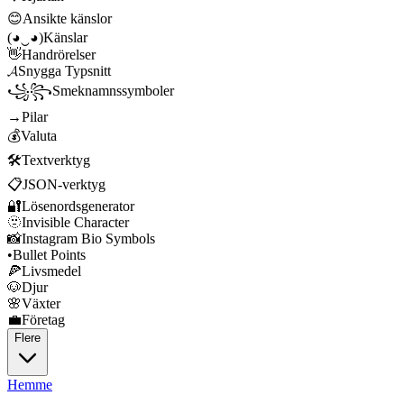
😊
Ansikte känslor
(◕‿◕)
Känslar
👋
Handrörelser
𝓐
Snygga Typsnitt
꧁꧂
Smeknamnssymboler
→
Pilar
💰
Valuta
🛠️
Textverktyg
📋
JSON-verktyg
🔐
Lösenordsgenerator
🫥
Invisible Character
📸
Instagram Bio Symbols
•
Bullet Points
🍕
Livsmedel
🐶
Djur
🌸
Växter
💼
Företag
Flere
Hemme