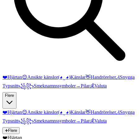
❤️
Hjärtan
😊
Ansikte känslor
(◕‿◕)
Känslar
👋
Handrörelser
𝓐
Snygga
Typsnitt
꧁꧂
Smeknamnssymboler
→
Pilar
💰
Valuta
Flere
❤️
Hjärtan
😊
Ansikte känslor
(◕‿◕)
Känslar
👋
Handrörelser
𝓐
Snygga
Typsnitt
꧁꧂
Smeknamnssymboler
→
Pilar
💰
Valuta
➕
Flere
❤️
Hjärtan