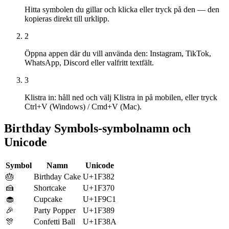
Hitta symbolen du gillar och klicka eller tryck på den — den
kopieras direkt till urklipp.
2
Öppna appen där du vill använda den: Instagram, TikTok,
WhatsApp, Discord eller valfritt textfält.
3
Klistra in: håll ned och välj Klistra in på mobilen, eller tryck
Ctrl+V (Windows) / Cmd+V (Mac).
Birthday Symbols-symbolnamn och
Unicode
Symbol
Namn
Unicode
🎂
Birthday Cake
U+1F382
🍰
Shortcake
U+1F370
🧁
Cupcake
U+1F9C1
🎉
Party Popper
U+1F389
🎊
Confetti Ball
U+1F38A