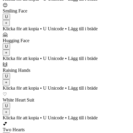
😊
Smiling Face
U
+
Klicka för att kopia
• U
Unicode
•
Lägg till i bräde
🤗
Hugging Face
U
+
Klicka för att kopia
• U
Unicode
•
Lägg till i bräde
🙌
Raising Hands
U
+
Klicka för att kopia
• U
Unicode
•
Lägg till i bräde
♡
White Heart Suit
U
+
Klicka för att kopia
• U
Unicode
•
Lägg till i bräde
💕
Two Hearts