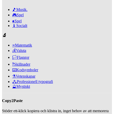
🎵
Musik.
🎮
Spel
♠️
Spel
📱
Socialt
🔬
∞
Matematik
💰
Valuta
🏳️
Flaggor
‽
Skillnader
⌨️
Kodsymboler
⚗️
Vetenskapar
⁂
Professionell typografi
🔮
Mystiskt
Copy2Paste
Stöder ett-klick kopiera och klistra in, inget behov av att memorera