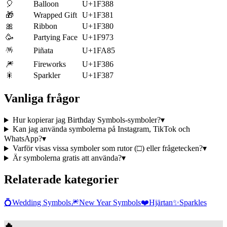
🎈
Balloon
U+1F388
🎁
Wrapped Gift
U+1F381
🎀
Ribbon
U+1F380
🥳
Partying Face
U+1F973
🪅
Piñata
U+1FA85
🎆
Fireworks
U+1F386
🎇
Sparkler
U+1F387
Vanliga frågor
Hur kopierar jag Birthday Symbols-symboler?
▾
Kan jag använda symbolerna på Instagram, TikTok och
WhatsApp?
▾
Varför visas vissa symboler som rutor (□) eller frågetecken?
▾
Är symbolerna gratis att använda?
▾
Relaterade kategorier
💍
Wedding Symbols
🎆
New Year Symbols
❤️
Hjärtan
✨
Sparkles
🔥