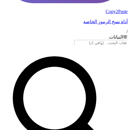
Copy2Paste
أداة نسخ الرموز الخاصة
/
🌸
النباتات