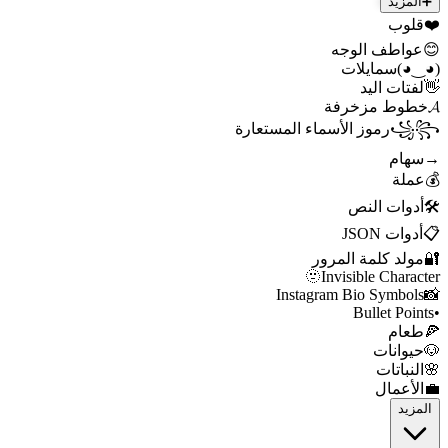
➕
المزيد
❤️
قلوب
😊
عواطف الوجه
(◕‿◕)
سمايلات
👋
لفتات اليد
𝓐
خطوط مزخرفة
꧁꧂
رموز الأسماء المستعارة
→
سهام
💰
عملة
🛠️
أدوات النص
📋
أدوات JSON
🔐
مولد كلمة المرور
🫥
Invisible Character
Instagram Bio Symbols
📸
Bullet Points
•
🍕
طعام
🐶
حيوانات
🌸
النباتات
💼
الأعمال
المزيد