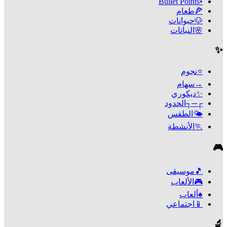
Bullet Points
•
🍕
طعام
🐶
حيوانات
🌸
النباتات
✨
⭐
نجوم
→
سهام
✨
ديكوري
┌─┐
الحدود
🌤️
الطقس
🏃
الأنشطة
🎮
🎵
موسيقى
🎮
الألعاب
♠️
ألعاب
📱
اجتماعي
🔬