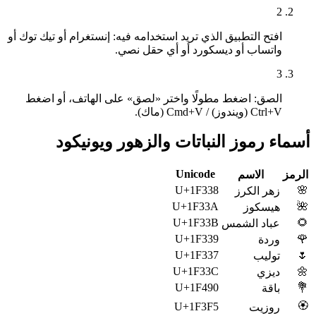
2
افتح التطبيق الذي تريد استخدامه فيه: إنستغرام أو تيك توك أو
واتساب أو ديسكورد أو أي حقل نصي.
3
الصق: اضغط مطولًا واختر «لصق» على الهاتف، أو اضغط
Ctrl+V (ويندوز) / Cmd+V (ماك).
أسماء رموز النباتات والزهور ويونيكود
Unicode
الرمز
الاسم
U+1F338
🌸
زهر الكرز
U+1F33A
🌺
هيسكوز
U+1F33B
🌻
عباد الشمس
U+1F339
🌹
وردة
U+1F337
🌷
توليب
U+1F33C
🌼
ديزي
U+1F490
💐
باقة
🏵️
U+1F3F5
روزيت