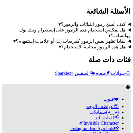
الأسئلة الشائعة
كيف أنسخ رموز النباتات والزهور؟
▾
هل يمكنني استخدام هذه الرموز على إنستغرام وتيك توك
وواتساب؟
▾
لماذا تظهر بعض الرموز كمربعات (□) أو علامات استفهام؟
▾
هل هذه الرموز مجانية الاستخدام؟
▾
فئات ذات صلة
🐶
حيوانات
🍕
طعام
🌤️
الطقس
✨
Sparkles
🔥
❤️
قلوب
😊
عواطف الوجه
(◕‿◕)
سمايلات
👋
لفتات اليد
🫥
Invisible Character
Instagram Bio Symbols
📸