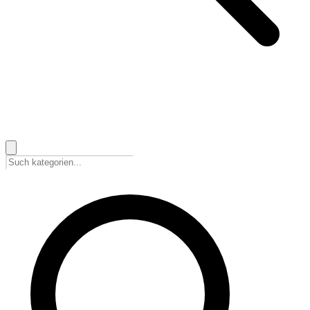
🇩🇪
Deutsch