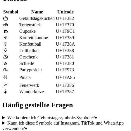
Symbol
Name
Unicode
🎂
Geburtstagskuchen
U+1F382
🍰
Tortenstück
U+1F370
🧁
Cupcake
U+1F9C1
🎉
Konfettikanone
U+1F389
🎊
Konfettiball
U+1F38A
🎈
Luftballon
U+1F388
🎁
Geschenk
U+1F381
🎀
Schleife
U+1F380
🥳
Partygesicht
U+1F973
🪅
Piñata
U+1FA85
🎆
Feuerwerk
U+1F386
🎇
Wunderkerze
U+1F387
Häufig gestellte Fragen
Wie kopiere ich Geburtstagssymbole-Symbole?
▾
Kann ich diese Symbole auf Instagram, TikTok und WhatsApp
verwenden?
▾