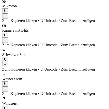
🎤
Mikrofon
U
+
Zum Kopieren klicken
• U
Unicode
•
Zum Brett hinzufügen
📸
Kamera mit Blitz
U
+
Zum Kopieren klicken
• U
Unicode
•
Zum Brett hinzufügen
★
Schwarzer Stern
U
+
Zum Kopieren klicken
• U
Unicode
•
Zum Brett hinzufügen
☆
Weißer Stern
U
+
Zum Kopieren klicken
• U
Unicode
•
Zum Brett hinzufügen
🎐
Windspiel
U