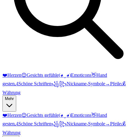
❤️
Herzen
😊
Gesichts gefühle
(◕‿◕)
Emoticons
👋
Hand
gesten
𝓐
Schöne Schriften
꧁꧂
Nickname-Symbole
→
Pfeile
💰
Währung
Mehr
❤️
Herzen
😊
Gesichts gefühle
(◕‿◕)
Emoticons
👋
Hand
gesten
𝓐
Schöne Schriften
꧁꧂
Nickname-Symbole
→
Pfeile
💰
Währung