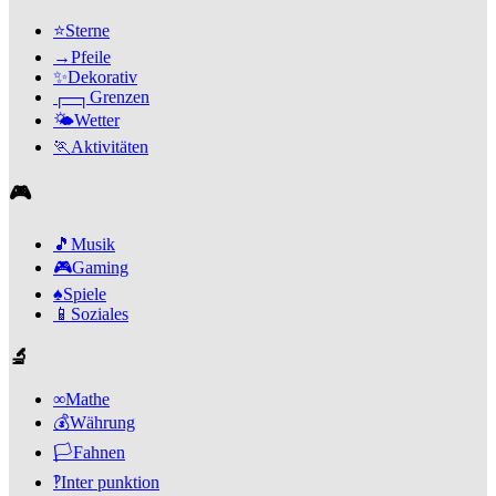
⭐
Sterne
→
Pfeile
✨
Dekorativ
┌─┐
Grenzen
🌤️
Wetter
🏃
Aktivitäten
🎮
🎵
Musik
🎮
Gaming
♠️
Spiele
📱
Soziales
🔬
∞
Mathe
💰
Währung
🏳️
Fahnen
‽
Inter punktion