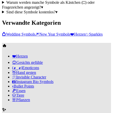
Warum werden manche Symbole als Kästchen (□) oder
Fragezeichen angezeigt?
▾
Sind diese Symbole kostenlos?
▾
Verwandte Kategorien
💍
Wedding Symbols
🎆
New Year Symbols
❤️
Herzen
✨
Sparkles
🔥
❤️
Herzen
😊
Gesichts gefühle
(◕‿◕)
Emoticons
👋
Hand gesten
🫥
Invisible Character
📸
Instagram Bio Symbols
•
Bullet Points
🍕
Essen
🐶
Tiere
🌸
Pflanzen
✨