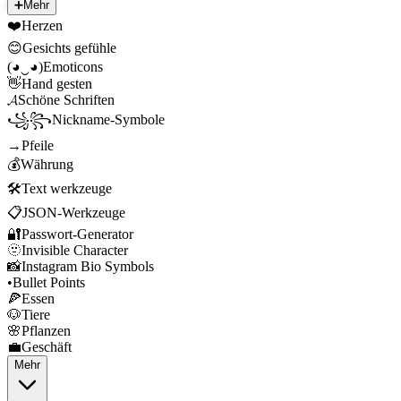
➕
Mehr
❤️
Herzen
😊
Gesichts gefühle
(◕‿◕)
Emoticons
👋
Hand gesten
𝓐
Schöne Schriften
꧁꧂
Nickname-Symbole
→
Pfeile
💰
Währung
🛠️
Text werkzeuge
📋
JSON-Werkzeuge
🔐
Passwort-Generator
🫥
Invisible Character
📸
Instagram Bio Symbols
•
Bullet Points
🍕
Essen
🐶
Tiere
🌸
Pflanzen
💼
Geschäft
Mehr