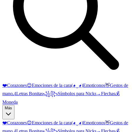
❤️
Corazones
😊
Emociones de la cara
(◕‿◕)
Emoticonos
👋
Gestos de
mano
𝓐
Letras Bonitas
꧁꧂
Símbolos para Nicks
→
Flechas
💰
Moneda
Más
❤️
Corazones
😊
Emociones de la cara
(◕‿◕)
Emoticonos
👋
Gestos de
mano
𝓐
Letras Bonitas
꧁꧂
Símbolos para Nicks
→
Flechas
💰