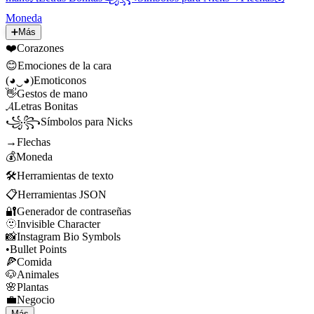
Moneda
➕
Más
❤️
Corazones
😊
Emociones de la cara
(◕‿◕)
Emoticonos
👋
Gestos de mano
𝓐
Letras Bonitas
꧁꧂
Símbolos para Nicks
→
Flechas
💰
Moneda
🛠️
Herramientas de texto
📋
Herramientas JSON
🔐
Generador de contraseñas
🫥
Invisible Character
📸
Instagram Bio Symbols
•
Bullet Points
🍕
Comida
🐶
Animales
🌸
Plantas
💼
Negocio
Más