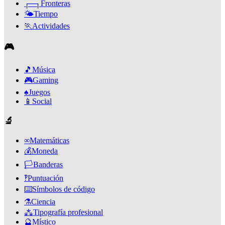
┌─┐
Fronteras
🌤️
Tiempo
🏃
Actividades
🎮
🎵
Música
🎮
Gaming
♠️
Juegos
📱
Social
🔬
∞
Matemáticas
💰
Moneda
🏳️
Banderas
‽
Puntuación
⌨️
Símbolos de código
⚗️
Ciencia
⁂
Tipografía profesional
🔮
Místico