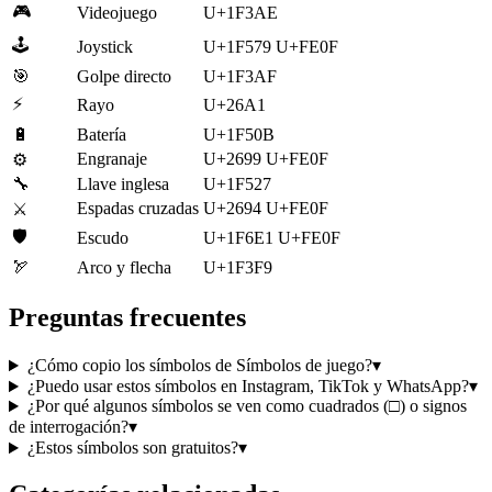
🎮
Videojuego
U+1F3AE
🕹️
Joystick
U+1F579 U+FE0F
🎯
Golpe directo
U+1F3AF
⚡
Rayo
U+26A1
🔋
Batería
U+1F50B
Engranaje
U+2699 U+FE0F
⚙️
🔧
Llave inglesa
U+1F527
Espadas cruzadas
U+2694 U+FE0F
⚔️
🛡️
Escudo
U+1F6E1 U+FE0F
🏹
Arco y flecha
U+1F3F9
Preguntas frecuentes
¿Cómo copio los símbolos de Símbolos de juego?
▾
¿Puedo usar estos símbolos en Instagram, TikTok y WhatsApp?
▾
¿Por qué algunos símbolos se ven como cuadrados (□) o signos
de interrogación?
▾
¿Estos símbolos son gratuitos?
▾