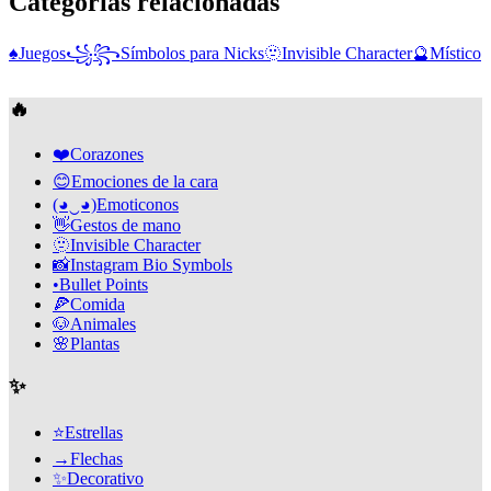
Categorías relacionadas
♠️
Juegos
꧁꧂
Símbolos para Nicks
🫥
Invisible Character
🔮
Místico
🔥
❤️
Corazones
😊
Emociones de la cara
(◕‿◕)
Emoticonos
👋
Gestos de mano
🫥
Invisible Character
📸
Instagram Bio Symbols
•
Bullet Points
🍕
Comida
🐶
Animales
🌸
Plantas
✨
⭐
Estrellas
→
Flechas
✨
Decorativo