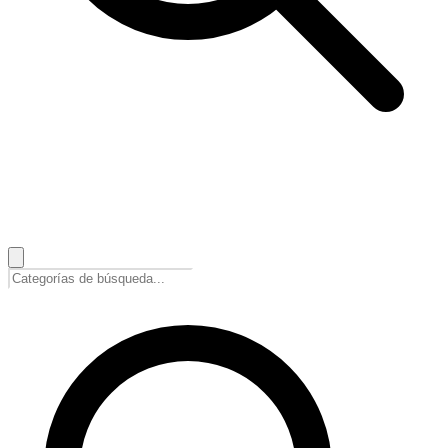
🇪🇸
Español