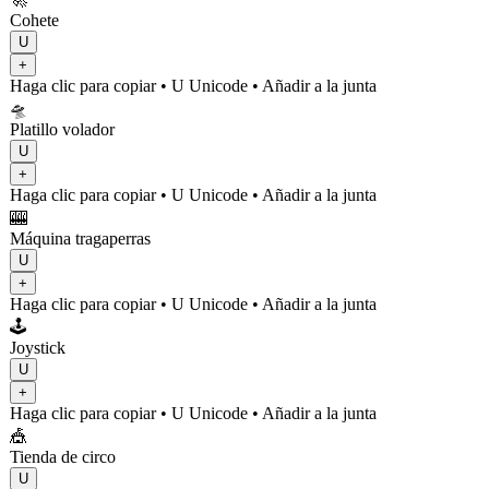
Cohete
U
+
Haga clic para copiar
• U
Unicode
•
Añadir a la junta
🛸
Platillo volador
U
+
Haga clic para copiar
• U
Unicode
•
Añadir a la junta
🎰
Máquina tragaperras
U
+
Haga clic para copiar
• U
Unicode
•
Añadir a la junta
🕹️
Joystick
U
+
Haga clic para copiar
• U
Unicode
•
Añadir a la junta
🎪
Tienda de circo
U