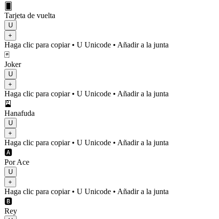
🂠
Tarjeta de vuelta
U
+
Haga clic para copiar
• U
Unicode
•
Añadir a la junta
🃏
Joker
U
+
Haga clic para copiar
• U
Unicode
•
Añadir a la junta
🎴
Hanafuda
U
+
Haga clic para copiar
• U
Unicode
•
Añadir a la junta
🅰️
Por Ace
U
+
Haga clic para copiar
• U
Unicode
•
Añadir a la junta
🅱️
Rey