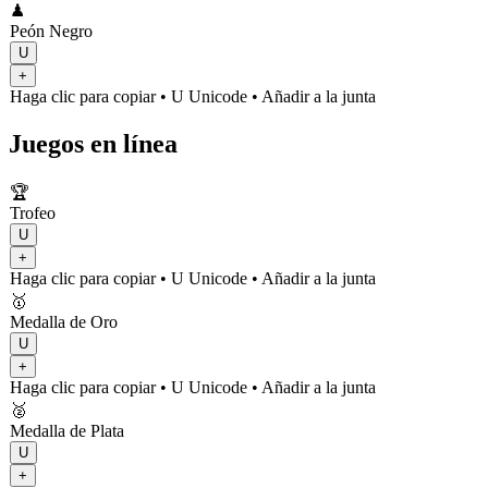
♟
Peón Negro
U
+
Haga clic para copiar
• U
Unicode
•
Añadir a la junta
Juegos en línea
🏆
Trofeo
U
+
Haga clic para copiar
• U
Unicode
•
Añadir a la junta
🥇
Medalla de Oro
U
+
Haga clic para copiar
• U
Unicode
•
Añadir a la junta
🥈
Medalla de Plata
U
+