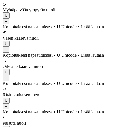
⟳
Myötäpäivään ympyrän nuoli
U
+
Kopioitaksesi napsautuksesi
• U
Unicode
•
Lisää lautaan
↶
Vasen kaareva nuoli
U
+
Kopioitaksesi napsautuksesi
• U
Unicode
•
Lisää lautaan
↷
Oikealle kaareva nuoli
U
+
Kopioitaksesi napsautuksesi
• U
Unicode
•
Lisää lautaan
⤶
Rivin katkaiseminen
U
+
Kopioitaksesi napsautuksesi
• U
Unicode
•
Lisää lautaan
⤷
Palauta nuoli