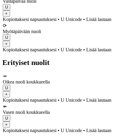
Vastapäivää nuoli
U
+
Kopioitaksesi napsautuksesi
• U
Unicode
•
Lisää lautaan
⟳
Myötäpäivään nuoli
U
+
Kopioitaksesi napsautuksesi
• U
Unicode
•
Lisää lautaan
Erityiset nuolit
⤀
Oikea nuoli koukkueella
U
+
Kopioitaksesi napsautuksesi
• U
Unicode
•
Lisää lautaan
⤁
Vasen nuoli koukkueella
U
+
Kopioitaksesi napsautuksesi
• U
Unicode
•
Lisää lautaan