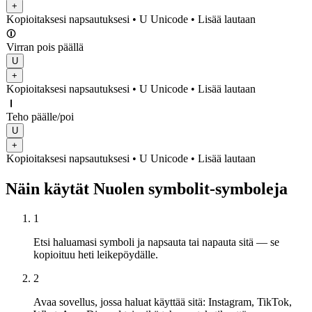
+
Kopioitaksesi napsautuksesi
• U
Unicode
•
Lisää lautaan
⏼
Virran pois päällä
U
+
Kopioitaksesi napsautuksesi
• U
Unicode
•
Lisää lautaan
⏽
Teho päälle/poi
U
+
Kopioitaksesi napsautuksesi
• U
Unicode
•
Lisää lautaan
Näin käytät Nuolen symbolit-symboleja
1
Etsi haluamasi symboli ja napsauta tai napauta sitä — se
kopioituu heti leikepöydälle.
2
Avaa sovellus, jossa haluat käyttää sitä: Instagram, TikTok,