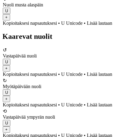
Nuoli musta alaspäin
U
+
Kopioitaksesi napsautuksesi
• U
Unicode
•
Lisää lautaan
Kaarevat nuolit
↺
Vastapäivää nuoli
U
+
Kopioitaksesi napsautuksesi
• U
Unicode
•
Lisää lautaan
↻
Myötäpäivään nuoli
U
+
Kopioitaksesi napsautuksesi
• U
Unicode
•
Lisää lautaan
⟲
Vastapäivää ympyrän nuoli
U
+
Kopioitaksesi napsautuksesi
• U
Unicode
•
Lisää lautaan