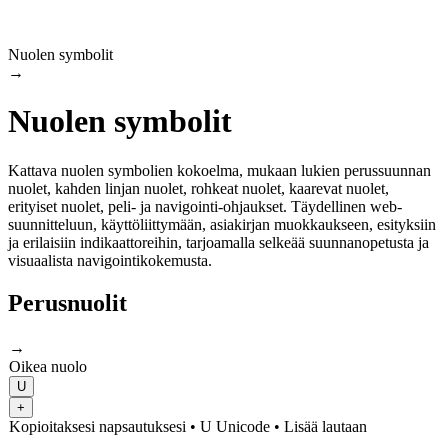
Nuolen symbolit
→
Nuolen symbolit
Kattava nuolen symbolien kokoelma, mukaan lukien perussuunnan
nuolet, kahden linjan nuolet, rohkeat nuolet, kaarevat nuolet,
erityiset nuolet, peli- ja navigointi-ohjaukset. Täydellinen web-
suunnitteluun, käyttöliittymään, asiakirjan muokkaukseen, esityksiin
ja erilaisiin indikaattoreihin, tarjoamalla selkeää suunnanopetusta ja
visuaalista navigointikokemusta.
Perusnuolit
→
Oikea nuolo
U
+
Kopioitaksesi napsautuksesi
• U
Unicode
•
Lisää lautaan
←