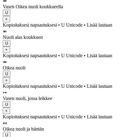
⤂
Vasen Oikea nuoli koukkueella
U
+
Kopioitaksesi napsautuksesi
• U
Unicode
•
Lisää lautaan
⤃
Nuoli alas koukkuen
U
+
Kopioitaksesi napsautuksesi
• U
Unicode
•
Lisää lautaan
⤄
Oikea nuoli
U
+
Kopioitaksesi napsautuksesi
• U
Unicode
•
Lisää lautaan
⤅
Vasen nuoli, jossa leikkee
U
+
Kopioitaksesi napsautuksesi
• U
Unicode
•
Lisää lautaan
⤆
Oikea nuoli ja häntän
U