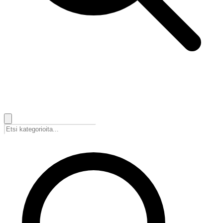
🇫🇮
Suomi