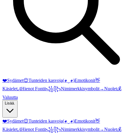
❤️
Sydämet
😊
Tunteiden kasvoja
(◕‿◕)
Emotikonit
👋
Käsielet
𝓐
Hienot Fontit
꧁꧂
Nimimerkkisymbolit
→
Nuolet
💰
Valuutta
Lisää.
❤️
Sydämet
😊
Tunteiden kasvoja
(◕‿◕)
Emotikonit
👋
Käsielet
𝓐
Hienot Fontit
꧁꧂
Nimimerkkisymbolit
→
Nuolet
💰