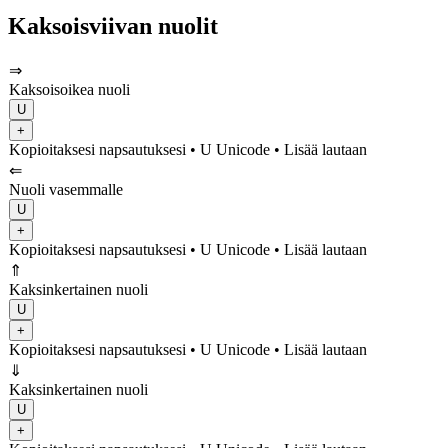
Kaksoisviivan nuolit
⇒
Kaksoisoikea nuoli
U
+
Kopioitaksesi napsautuksesi
• U
Unicode
•
Lisää lautaan
⇐
Nuoli vasemmalle
U
+
Kopioitaksesi napsautuksesi
• U
Unicode
•
Lisää lautaan
⇑
Kaksinkertainen nuoli
U
+
Kopioitaksesi napsautuksesi
• U
Unicode
•
Lisää lautaan
⇓
Kaksinkertainen nuoli
U
+