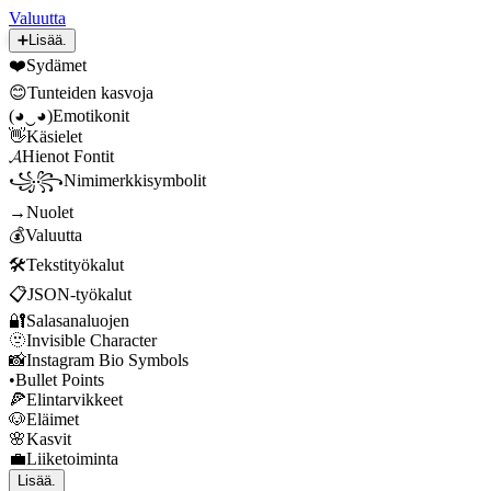
Valuutta
➕
Lisää.
❤️
Sydämet
😊
Tunteiden kasvoja
(◕‿◕)
Emotikonit
👋
Käsielet
𝓐
Hienot Fontit
꧁꧂
Nimimerkkisymbolit
→
Nuolet
💰
Valuutta
🛠️
Tekstityökalut
📋
JSON-työkalut
🔐
Salasanaluojen
🫥
Invisible Character
📸
Instagram Bio Symbols
•
Bullet Points
🍕
Elintarvikkeet
🐶
Eläimet
🌸
Kasvit
💼
Liiketoiminta
Lisää.