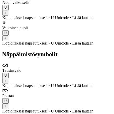
Nuoli valkoiselta
U
+
Kopioitaksesi napsautuksesi
• U
Unicode
•
Lisää lautaan
⇩
Valkoinen nuoli
U
+
Kopioitaksesi napsautuksesi
• U
Unicode
•
Lisää lautaan
Näppäimistösymbolit
⌫
Taustaavalo
U
+
Kopioitaksesi napsautuksesi
• U
Unicode
•
Lisää lautaan
⌦
Poistaa
U
+
Kopioitaksesi napsautuksesi
• U
Unicode
•
Lisää lautaan