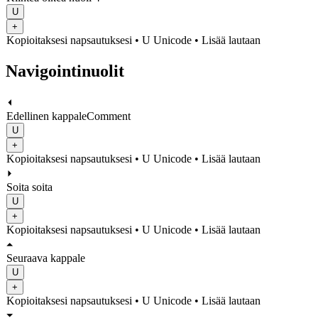
U
+
Kopioitaksesi napsautuksesi
• U
Unicode
•
Lisää lautaan
Navigointinuolit
⏴
Edellinen kappaleComment
U
+
Kopioitaksesi napsautuksesi
• U
Unicode
•
Lisää lautaan
⏵
Soita soita
U
+
Kopioitaksesi napsautuksesi
• U
Unicode
•
Lisää lautaan
⏶
Seuraava kappale
U
+
Kopioitaksesi napsautuksesi
• U
Unicode
•
Lisää lautaan
⏷