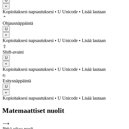
U
+
Kopioitaksesi napsautuksesi
• U
Unicode
•
Lisää lautaan
⌃
Ohjausnäppäintä
U
+
Kopioitaksesi napsautuksesi
• U
Unicode
•
Lisää lautaan
⇧
Shift-avaini
U
+
Kopioitaksesi napsautuksesi
• U
Unicode
•
Lisää lautaan
⎋
Esitysnäppäintä
U
+
Kopioitaksesi napsautuksesi
• U
Unicode
•
Lisää lautaan
Matemaattiset nuolit
⟶
Pitkä oikea nuoli