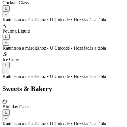
Cocktail Glass
U
+
Kattintson a másoláshoz
• U
Unicode
•
Hozzáadás a tábla
🫗
Pouring Liquid
U
+
Kattintson a másoláshoz
• U
Unicode
•
Hozzáadás a tábla
🧊
Ice Cube
U
+
Kattintson a másoláshoz
• U
Unicode
•
Hozzáadás a tábla
Sweets & Bakery
🎂
Birthday Cake
U
+
Kattintson a másoláshoz
• U
Unicode
•
Hozzáadás a tábla