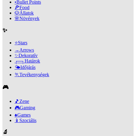
•
Bullet Points
🍕
Food
🐶
Állatok
🌸
Növények
✨
⭐
Stars
→
Arrows
✨
Dekoratív
┌─┐
Határok
🌤️
Időjárás
🏃
Tevékenységek
🎮
🎵
Zene
🎮
Gaming
♠️
Games
📱
Szociális
🔬