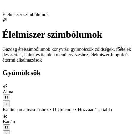
Élelmiszer szimbólumok
🍕
Élelmiszer szimbólumok
Gazdag ételszimbólumok könyvtár: gyümölcsök zöldségek, főételek
desszertek, italok és italok a menütervezéshez, élelmiszer-blogok és
éttermi alkalmazások
Gyümölcsök
🍎
Alma
U
+
Kattintson a másoláshoz
• U
Unicode
•
Hozzáadás a tábla
🍌
Banán
U
+