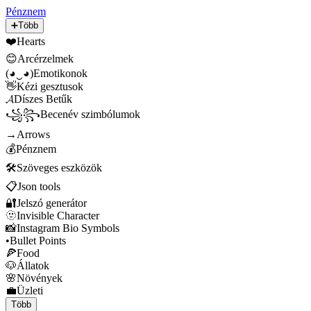
Pénznem
➕
Több
❤️
Hearts
😊
Arcérzelmek
(◕‿◕)
Emotikonok
👋
Kézi gesztusok
𝓐
Díszes Betűk
꧁꧂
Becenév szimbólumok
→
Arrows
💰
Pénznem
🛠️
Szöveges eszközök
📋
Json tools
🔐
Jelszó generátor
🫥
Invisible Character
📸
Instagram Bio Symbols
•
Bullet Points
🍕
Food
🐶
Állatok
🌸
Növények
💼
Üzleti
Több