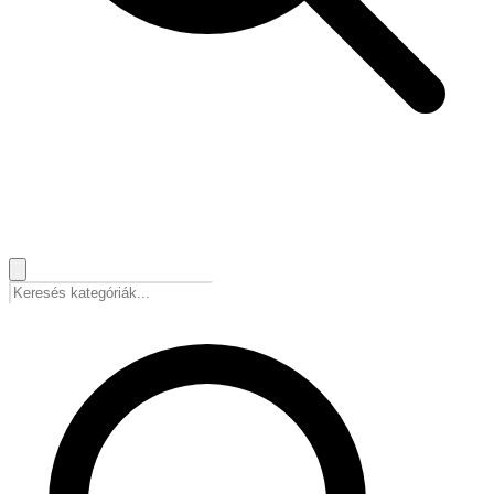
🇭🇺
Magyar