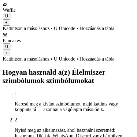
🧇
Waffle
U
+
Kattintson a másoláshoz
• U
Unicode
•
Hozzáadás a tábla
🥞
Pancakes
U
+
Kattintson a másoláshoz
• U
Unicode
•
Hozzáadás a tábla
Hogyan használd a(z) Élelmiszer
szimbólumok szimbólumokat
1
Keresd meg a kívánt szimbólumot, majd kattints vagy
koppints rá — azonnal a vágólapra másolódik.
2
Nyisd meg az alkalmazást, ahol használni szeretnéd:
Instagram, TikTok, WhatsApp, Discord vagy bármilyen