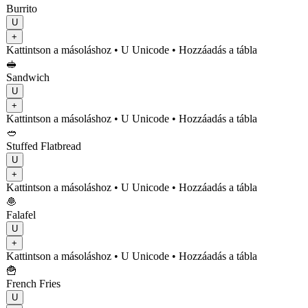
Burrito
U
+
Kattintson a másoláshoz
• U
Unicode
•
Hozzáadás a tábla
🥪
Sandwich
U
+
Kattintson a másoláshoz
• U
Unicode
•
Hozzáadás a tábla
🥙
Stuffed Flatbread
U
+
Kattintson a másoláshoz
• U
Unicode
•
Hozzáadás a tábla
🧆
Falafel
U
+
Kattintson a másoláshoz
• U
Unicode
•
Hozzáadás a tábla
🍟
French Fries
U