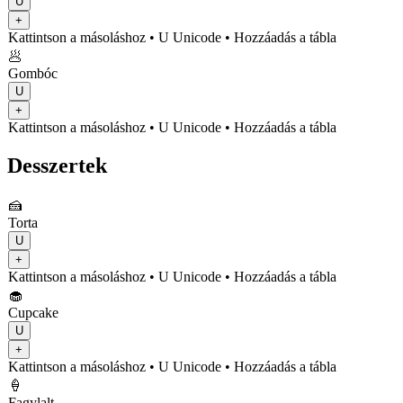
U
+
Kattintson a másoláshoz
• U
Unicode
•
Hozzáadás a tábla
🥟
Gombóc
U
+
Kattintson a másoláshoz
• U
Unicode
•
Hozzáadás a tábla
Desszertek
🍰
Torta
U
+
Kattintson a másoláshoz
• U
Unicode
•
Hozzáadás a tábla
🧁
Cupcake
U
+
Kattintson a másoláshoz
• U
Unicode
•
Hozzáadás a tábla
🍦
Fagylalt