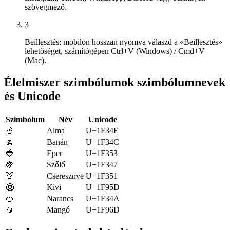
szövegmező.
3
Beillesztés: mobilon hosszan nyomva válaszd a «Beillesztés»
lehetőséget, számítógépen Ctrl+V (Windows) / Cmd+V
(Mac).
Élelmiszer szimbólumok szimbólumnevek
és Unicode
Szimbólum
Név
Unicode
🍎
Alma
U+1F34E
🍌
Banán
U+1F34C
🍓
Eper
U+1F353
🍇
Szőlő
U+1F347
🍑
Cseresznye
U+1F351
🥝
Kivi
U+1F95D
🍊
Narancs
U+1F34A
🥭
Mangó
U+1F96D