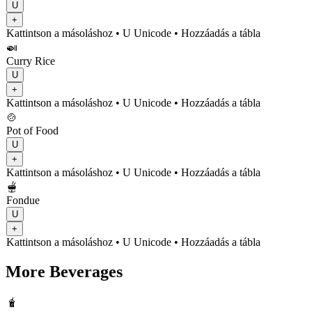
U
+
Kattintson a másoláshoz
• U
Unicode
•
Hozzáadás a tábla
🍛
Curry Rice
U
+
Kattintson a másoláshoz
• U
Unicode
•
Hozzáadás a tábla
🍲
Pot of Food
U
+
Kattintson a másoláshoz
• U
Unicode
•
Hozzáadás a tábla
🫕
Fondue
U
+
Kattintson a másoláshoz
• U
Unicode
•
Hozzáadás a tábla
More Beverages
🧋