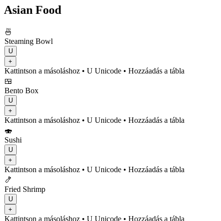
Asian Food
🍜
Steaming Bowl
U
+
Kattintson a másoláshoz
• U
Unicode
•
Hozzáadás a tábla
🍱
Bento Box
U
+
Kattintson a másoláshoz
• U
Unicode
•
Hozzáadás a tábla
🍣
Sushi
U
+
Kattintson a másoláshoz
• U
Unicode
•
Hozzáadás a tábla
🍤
Fried Shrimp
U
+
Kattintson a másoláshoz
• U
Unicode
•
Hozzáadás a tábla