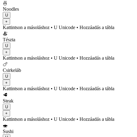
🍜
Noodles
U
+
Kattintson a másoláshoz
• U
Unicode
•
Hozzáadás a tábla
🍝
Tészta
U
+
Kattintson a másoláshoz
• U
Unicode
•
Hozzáadás a tábla
🍗
Csirkeláb
U
+
Kattintson a másoláshoz
• U
Unicode
•
Hozzáadás a tábla
🥩
Steak
U
+
Kattintson a másoláshoz
• U
Unicode
•
Hozzáadás a tábla
🍣
Sushi