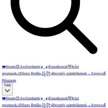
❤️
Hearts
😊
Arcérzelmek
(◕‿◕)
Emotikonok
👋
Kézi
gesztusok
𝓐
Díszes Betűk
꧁꧂
Becenév szimbólumok
→
Arrows
💰
Pénznem
Több
❤️
Hearts
😊
Arcérzelmek
(◕‿◕)
Emotikonok
👋
Kézi
gesztusok
𝓐
Díszes Betűk
꧁꧂
Becenév szimbólumok
→
Arrows
💰