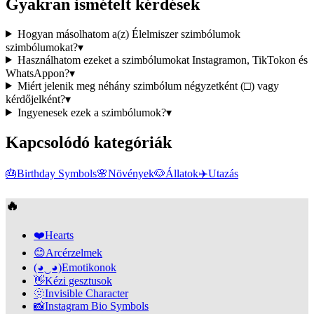
Gyakran ismételt kérdések
Hogyan másolhatom a(z) Élelmiszer szimbólumok
szimbólumokat?
▾
Használhatom ezeket a szimbólumokat Instagramon, TikTokon és
WhatsAppon?
▾
Miért jelenik meg néhány szimbólum négyzetként (□) vagy
kérdőjelként?
▾
Ingyenesek ezek a szimbólumok?
▾
Kapcsolódó kategóriák
🎂
Birthday Symbols
🌸
Növények
🐶
Állatok
✈️
Utazás
🔥
❤️
Hearts
😊
Arcérzelmek
(◕‿◕)
Emotikonok
👋
Kézi gesztusok
🫥
Invisible Character
📸
Instagram Bio Symbols