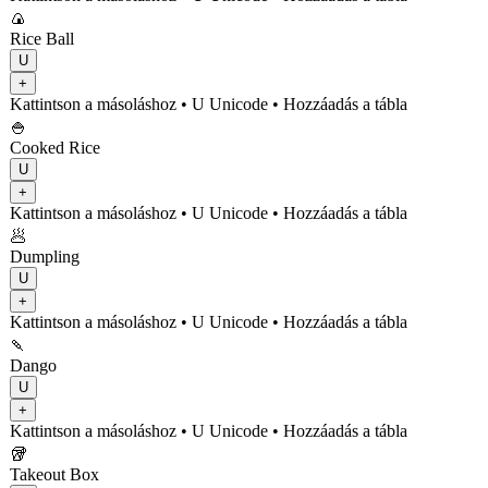
🍙
Rice Ball
U
+
Kattintson a másoláshoz
• U
Unicode
•
Hozzáadás a tábla
🍚
Cooked Rice
U
+
Kattintson a másoláshoz
• U
Unicode
•
Hozzáadás a tábla
🥟
Dumpling
U
+
Kattintson a másoláshoz
• U
Unicode
•
Hozzáadás a tábla
🍡
Dango
U
+
Kattintson a másoláshoz
• U
Unicode
•
Hozzáadás a tábla
🥡
Takeout Box