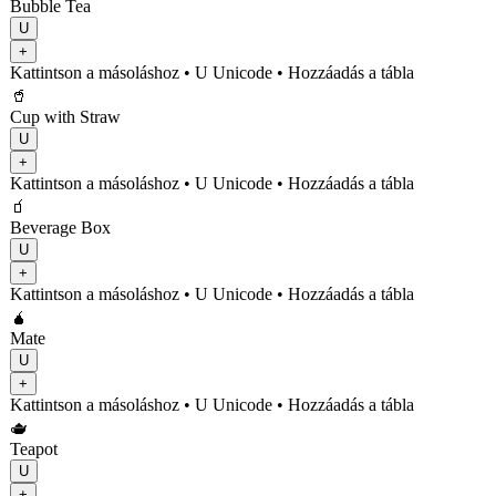
Bubble Tea
U
+
Kattintson a másoláshoz
• U
Unicode
•
Hozzáadás a tábla
🥤
Cup with Straw
U
+
Kattintson a másoláshoz
• U
Unicode
•
Hozzáadás a tábla
🧃
Beverage Box
U
+
Kattintson a másoláshoz
• U
Unicode
•
Hozzáadás a tábla
🧉
Mate
U
+
Kattintson a másoláshoz
• U
Unicode
•
Hozzáadás a tábla
🫖
Teapot
U
+