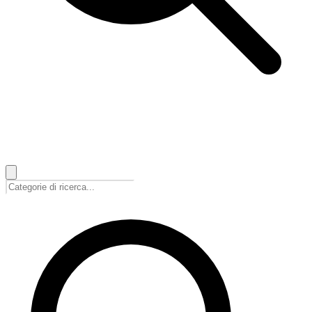
🇮🇹
Italiano