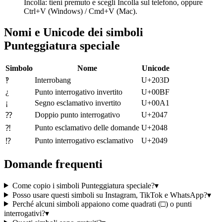
Incolla: tieni premuto e scegli Incolla sul telefono, oppure
Ctrl+V (Windows) / Cmd+V (Mac).
Nomi e Unicode dei simboli
Punteggiatura speciale
Simbolo
Nome
Unicode
Interrobang
U+203D
‽
¿
Punto interrogativo invertito
U+00BF
¡
Segno esclamativo invertito
U+00A1
Doppio punto interrogativo
U+2047
⁇
Punto esclamativo delle domande
U+2048
⁈
Punto interrogativo esclamativo
U+2049
⁉
Domande frequenti
Come copio i simboli Punteggiatura speciale?
▾
Posso usare questi simboli su Instagram, TikTok e WhatsApp?
▾
Perché alcuni simboli appaiono come quadrati (□) o punti
interrogativi?
▾