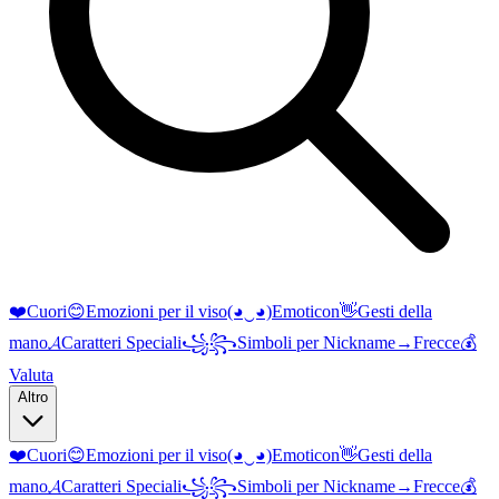
❤️
Cuori
😊
Emozioni per il viso
(◕‿◕)
Emoticon
👋
Gesti della
mano
𝓐
Caratteri Speciali
꧁꧂
Simboli per Nickname
→
Frecce
💰
Valuta
Altro
❤️
Cuori
😊
Emozioni per il viso
(◕‿◕)
Emoticon
👋
Gesti della
mano
𝓐
Caratteri Speciali
꧁꧂
Simboli per Nickname
→
Frecce
💰