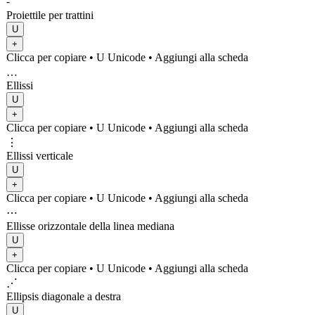
⁃
Proiettile per trattini
U
+
Clicca per copiare
• U
Unicode
•
Aggiungi alla scheda
…
Ellissi
U
+
Clicca per copiare
• U
Unicode
•
Aggiungi alla scheda
⋮
Ellissi verticale
U
+
Clicca per copiare
• U
Unicode
•
Aggiungi alla scheda
⋯
Ellisse orizzontale della linea mediana
U
+
Clicca per copiare
• U
Unicode
•
Aggiungi alla scheda
⋰
Ellipsis diagonale a destra
U