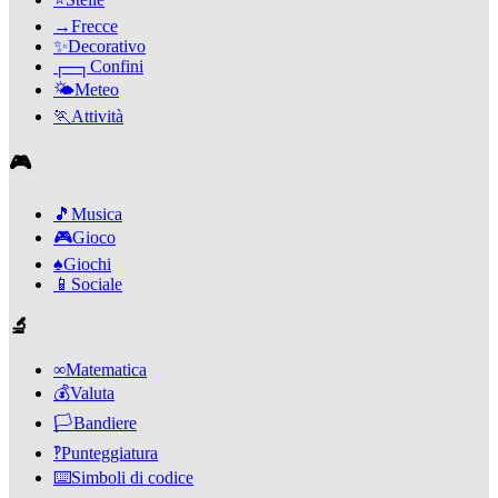
→
Frecce
✨
Decorativo
┌─┐
Confini
🌤️
Meteo
🏃
Attività
🎮
🎵
Musica
🎮
Gioco
♠️
Giochi
📱
Sociale
🔬
∞
Matematica
💰
Valuta
🏳️
Bandiere
‽
Punteggiatura
⌨️
Simboli di codice