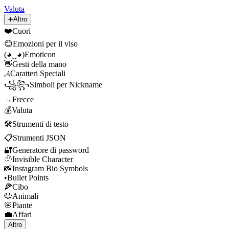
Valuta
➕
Altro
❤️
Cuori
😊
Emozioni per il viso
(◕‿◕)
Emoticon
👋
Gesti della mano
𝓐
Caratteri Speciali
꧁꧂
Simboli per Nickname
→
Frecce
💰
Valuta
🛠️
Strumenti di testo
📋
Strumenti JSON
🔐
Generatore di password
🫥
Invisible Character
📸
Instagram Bio Symbols
•
Bullet Points
🍕
Cibo
🐶
Animali
🌸
Piante
💼
Affari
Altro