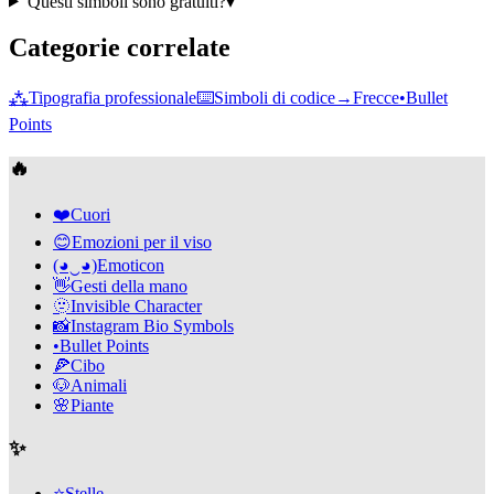
Questi simboli sono gratuiti?
▾
Categorie correlate
⁂
Tipografia professionale
⌨️
Simboli di codice
→
Frecce
•
Bullet
Points
🔥
❤️
Cuori
😊
Emozioni per il viso
(◕‿◕)
Emoticon
👋
Gesti della mano
🫥
Invisible Character
📸
Instagram Bio Symbols
•
Bullet Points
🍕
Cibo
🐶
Animali
🌸
Piante
✨
⭐
Stelle