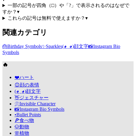
一部の記号が四角（□）や「?」で表示されるのはなぜで
すか？
▾
これらの記号は無料で使えますか？
▾
関連カテゴリ
🎂
Birthday Symbols
✨
Sparkles
(◕‿◕)
顔文字
📸
Instagram Bio
Symbols
🔥
❤️
ハート
😊
顔の表情
(◕‿◕)
顔文字
👋
ジェスチャー
🫥
Invisible Character
📸
Instagram Bio Symbols
•
Bullet Points
🍕
食べ物
🐶
動物
🌸
植物