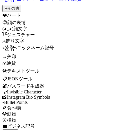
➕
その他
❤️
ハート
😊
顔の表情
(◕‿◕)
顔文字
👋
ジェスチャー
𝓐
飾り文字
꧁꧂
ニックネーム記号
→
矢印
💰
通貨
🛠️
テキストツール
📋
JSONツール
🔐
パスワード生成器
🫥
Invisible Character
📸
Instagram Bio Symbols
•
Bullet Points
🍕
食べ物
🐶
動物
🌸
植物
💼
ビジネス記号