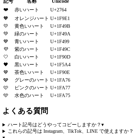
記号
名称
Unicode
❤️
赤いハート
U+2764
🧡
オレンジハート
U+1F9E1
💛
黄色いハート
U+1F49B
💚
緑のハート
U+1F49A
💙
青いハート
U+1F499
💜
紫のハート
U+1F49C
🤍
白いハート
U+1F90D
🖤
黒いハート
U+1F5A4
🤎
茶色いハート
U+1F90E
🩶
グレーのハート
U+1FA76
🩷
ピンクのハート
U+1FA77
🩵
水色のハート
U+1FA75
よくある質問
ハート記号はどうやってコピーしますか？
▾
これらの記号は Instagram、TikTok、LINE で使えますか？
▾