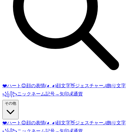
❤️
ハート
😊
顔の表情
(◕‿◕)
顔文字
👋
ジェスチャー
𝓐
飾り文字
꧁꧂
ニックネーム記号
→
矢印
💰
通貨
その他
❤️
ハート
😊
顔の表情
(◕‿◕)
顔文字
👋
ジェスチャー
𝓐
飾り文字
꧁꧂
ニックネーム記号
→
矢印
💰
通貨