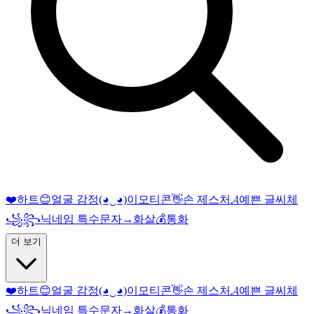
❤️
하트
😊
얼굴 감정
(◕‿◕)
이모티콘
👋
손 제스처
𝓐
예쁜 글씨체
꧁꧂
닉네임 특수문자
→
화살
💰
통화
더 보기
❤️
하트
😊
얼굴 감정
(◕‿◕)
이모티콘
👋
손 제스처
𝓐
예쁜 글씨체
꧁꧂
닉네임 특수문자
→
화살
💰
통화