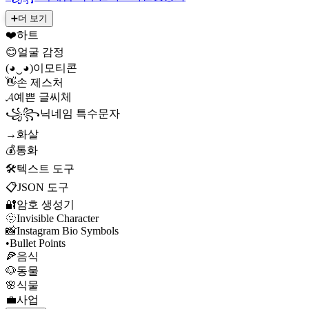
➕
더 보기
❤️
하트
😊
얼굴 감정
(◕‿◕)
이모티콘
👋
손 제스처
𝓐
예쁜 글씨체
꧁꧂
닉네임 특수문자
→
화살
💰
통화
🛠️
텍스트 도구
📋
JSON 도구
🔐
암호 생성기
🫥
Invisible Character
📸
Instagram Bio Symbols
•
Bullet Points
🍕
음식
🐶
동물
🌸
식물
💼
사업