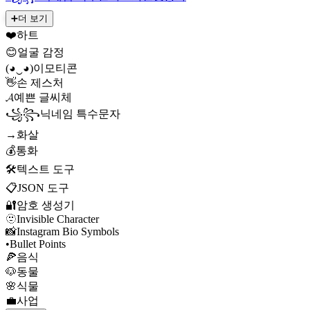
➕
더 보기
❤️
하트
😊
얼굴 감정
(◕‿◕)
이모티콘
👋
손 제스처
𝓐
예쁜 글씨체
꧁꧂
닉네임 특수문자
→
화살
💰
통화
🛠️
텍스트 도구
📋
JSON 도구
🔐
암호 생성기
🫥
Invisible Character
📸
Instagram Bio Symbols
•
Bullet Points
🍕
음식
🐶
동물
🌸
식물
💼
사업