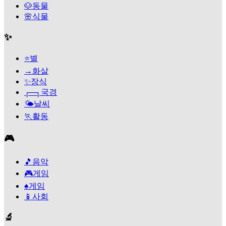
🐶
동물
🌸
식물
✨
⭐
별
→
화살
✨
장식
┌─┐
국경
🌤️
날씨
🏃
활동
🎮
🎵
음악
🎮
게임
♠️
게임
📱
사회
🔬