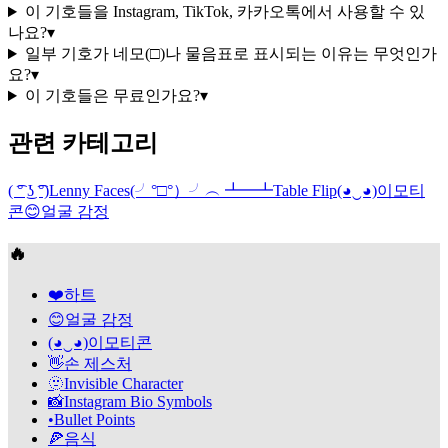
이 기호들을 Instagram, TikTok, 카카오톡에서 사용할 수 있
나요?
▾
일부 기호가 네모(□)나 물음표로 표시되는 이유는 무엇인가
요?
▾
이 기호들은 무료인가요?
▾
관련 카테고리
( ͡° ͜ʖ ͡°)
Lenny Faces
(╯°□°）╯︵ ┻━┻
Table Flip
(◕‿◕)
이모티
콘
😊
얼굴 감정
🔥
❤️
하트
😊
얼굴 감정
(◕‿◕)
이모티콘
👋
손 제스처
🫥
Invisible Character
📸
Instagram Bio Symbols
•
Bullet Points
🍕
음식