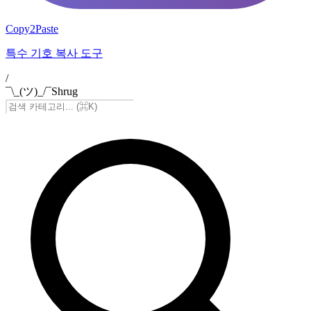
Copy2Paste
특수 기호 복사 도구
/
¯\_(ツ)_/¯
Shrug