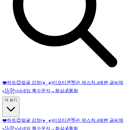
❤️
하트
😊
얼굴 감정
(◕‿◕)
이모티콘
👋
손 제스처
𝓐
예쁜 글씨체
꧁꧂
닉네임 특수문자
→
화살
💰
통화
더 보기
❤️
하트
😊
얼굴 감정
(◕‿◕)
이모티콘
👋
손 제스처
𝓐
예쁜 글씨체
꧁꧂
닉네임 특수문자
→
화살
💰
통화