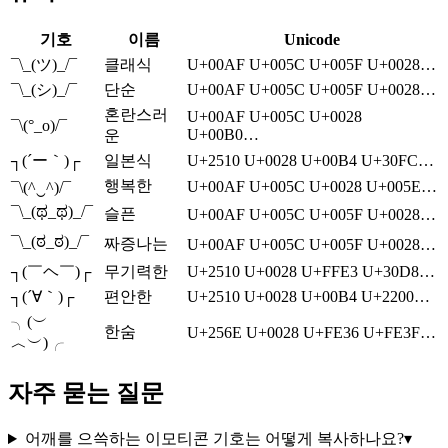
기호
이름
Unicode
¯\_(ツ)_/¯
클래식
U+00AF U+005C U+005F U+0028…
¯\_(シ)_/¯
단순
U+00AF U+005C U+005F U+0028…
혼란스러
U+00AF U+005C U+0028
¯\(°_o)/¯
U+00B0…
운
┐(´ー｀)┌
일본식
U+2510 U+0028 U+00B4 U+30FC…
행복한
U+00AF U+005C U+0028 U+005E…
¯\(^‿^)/¯
¯\_(ಥ_ಥ)_/¯
슬픈
U+00AF U+005C U+005F U+0028…
¯\_(ಠ_ಠ)_/¯
짜증나는
U+00AF U+005C U+005F U+0028…
┐(￣ヘ￣)┌
무기력한
U+2510 U+0028 U+FFE3 U+30D8…
┐(´∀｀)┌
편안한
U+2510 U+0028 U+00B4 U+2200…
╮(︶
한숨
U+256E U+0028 U+FE36 U+FE3F…
︿︶)╭
자주 묻는 질문
어깨를 으쓱하는 이모티콘 기호는 어떻게 복사하나요?
▾