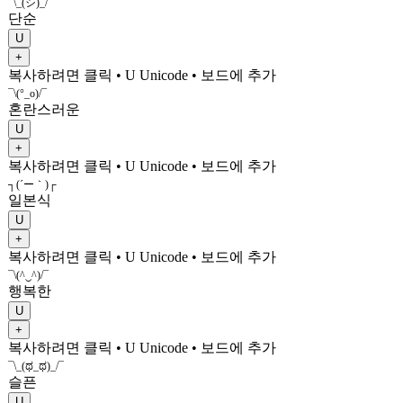
¯\_(シ)_/¯
단순
U
+
복사하려면 클릭
• U
Unicode
•
보드에 추가
¯\(°_o)/¯
혼란스러운
U
+
복사하려면 클릭
• U
Unicode
•
보드에 추가
┐(´ー｀)┌
일본식
U
+
복사하려면 클릭
• U
Unicode
•
보드에 추가
¯\(^‿^)/¯
행복한
U
+
복사하려면 클릭
• U
Unicode
•
보드에 추가
¯\_(ಥ_ಥ)_/¯
슬픈
U