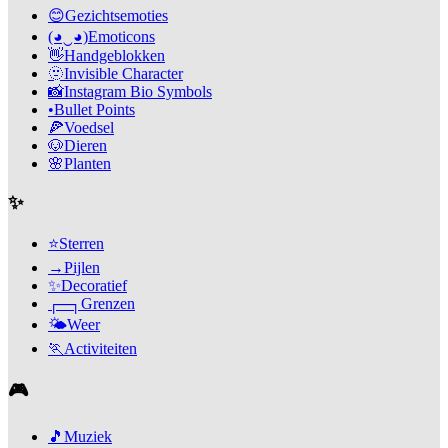
😊
Gezichtsemoties
(◕‿◕)
Emoticons
👋
Handgeblokken
🫥
Invisible Character
📸
Instagram Bio Symbols
•
Bullet Points
🍕
Voedsel
🐶
Dieren
🌸
Planten
✨
⭐
Sterren
→
Pijlen
✨
Decoratief
┌─┐
Grenzen
🌤️
Weer
🏃
Activiteiten
🎮
🎵
Muziek