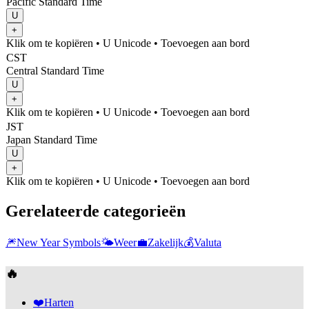
Pacific Standard Time
U
+
Klik om te kopiëren
• U
Unicode
•
Toevoegen aan bord
CST
Central Standard Time
U
+
Klik om te kopiëren
• U
Unicode
•
Toevoegen aan bord
JST
Japan Standard Time
U
+
Klik om te kopiëren
• U
Unicode
•
Toevoegen aan bord
Gerelateerde categorieën
🎆
New Year Symbols
🌤️
Weer
💼
Zakelijk
💰
Valuta
🔥
❤️
Harten