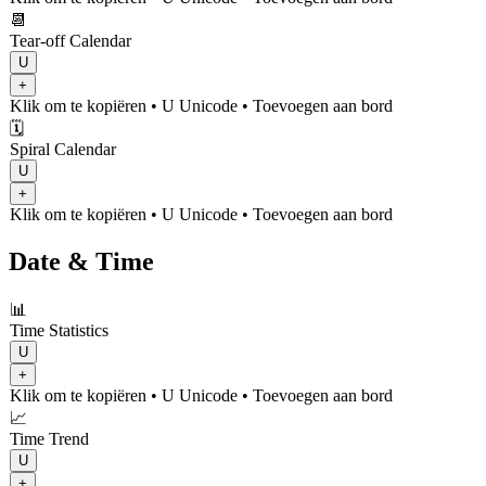
📆
Tear-off Calendar
U
+
Klik om te kopiëren
• U
Unicode
•
Toevoegen aan bord
🗓️
Spiral Calendar
U
+
Klik om te kopiëren
• U
Unicode
•
Toevoegen aan bord
Date & Time
📊
Time Statistics
U
+
Klik om te kopiëren
• U
Unicode
•
Toevoegen aan bord
📈
Time Trend
U
+