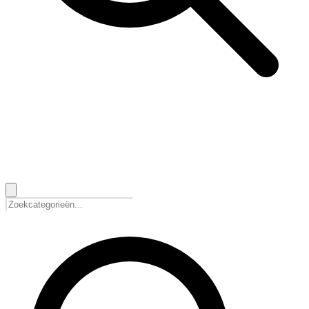
🇳🇱
Nederlands