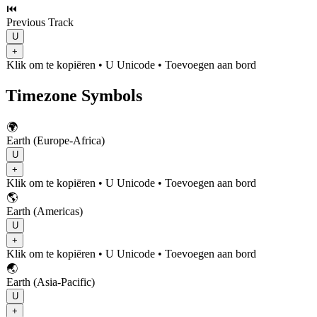
⏮️
Previous Track
U
+
Klik om te kopiëren
• U
Unicode
•
Toevoegen aan bord
Timezone Symbols
🌍
Earth (Europe-Africa)
U
+
Klik om te kopiëren
• U
Unicode
•
Toevoegen aan bord
🌎
Earth (Americas)
U
+
Klik om te kopiëren
• U
Unicode
•
Toevoegen aan bord
🌏
Earth (Asia-Pacific)
U
+