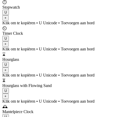
⏱️
Stopwatch
U
+
Klik om te kopiëren
• U
Unicode
•
Toevoegen aan bord
⏲️
Timer Clock
U
+
Klik om te kopiëren
• U
Unicode
•
Toevoegen aan bord
⌛
Hourglass
U
+
Klik om te kopiëren
• U
Unicode
•
Toevoegen aan bord
⏳
Hourglass with Flowing Sand
U
+
Klik om te kopiëren
• U
Unicode
•
Toevoegen aan bord
🕰️
Mantelpiece Clock
U