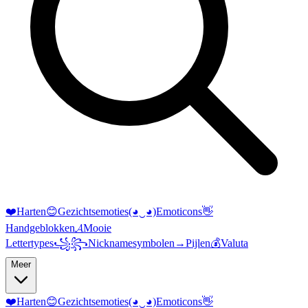
❤️
Harten
😊
Gezichtsemoties
(◕‿◕)
Emoticons
👋
Handgeblokken
𝓐
Mooie
Lettertypes
꧁꧂
Nicknamesymbolen
→
Pijlen
💰
Valuta
Meer
❤️
Harten
😊
Gezichtsemoties
(◕‿◕)
Emoticons
👋