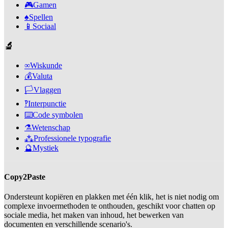
🎮
Gamen
♠️
Spellen
📱
Sociaal
🔬
∞
Wiskunde
💰
Valuta
🏳️
Vlaggen
‽
Interpunctie
⌨️
Code symbolen
⚗️
Wetenschap
⁂
Professionele typografie
🔮
Mystiek
Copy2Paste
Ondersteunt kopiëren en plakken met één klik, het is niet nodig om
complexe invoermethoden te onthouden, geschikt voor chatten op
sociale media, het maken van inhoud, het bewerken van
documenten en verschillende scenario's.