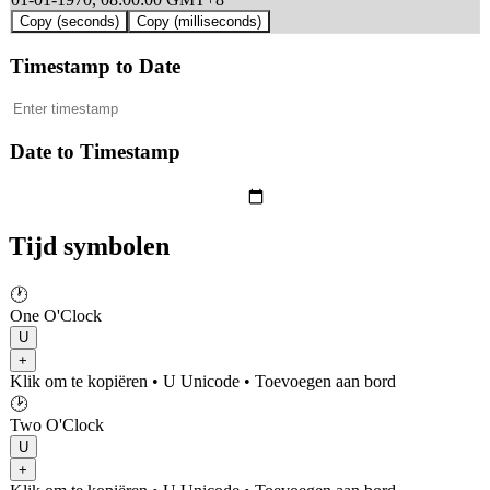
Copy (seconds)
Copy (milliseconds)
Timestamp to Date
Date to Timestamp
Tijd symbolen
🕐
One O'Clock
U
+
Klik om te kopiëren
• U
Unicode
•
Toevoegen aan bord
🕑
Two O'Clock
U
+