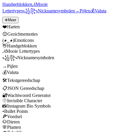
Handgeblokken
𝓐
Mooie
Lettertypes
꧁꧂
Nicknamesymbolen
→
Pijlen
💰
Valuta
➕
Meer
❤️
Harten
😊
Gezichtsemoties
(◕‿◕)
Emoticons
👋
Handgeblokken
𝓐
Mooie Lettertypes
꧁꧂
Nicknamesymbolen
→
Pijlen
💰
Valuta
🛠️
Tekstgereedschap
📋
JSON Gereedschap
🔐
Wachtwoord Generator
🫥
Invisible Character
📸
Instagram Bio Symbols
•
Bullet Points
🍕
Voedsel
🐶
Dieren
🌸
Planten