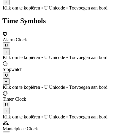
+
Klik om te kopiëren
• U
Unicode
•
Toevoegen aan bord
Time Symbols
⏰
Alarm Clock
U
+
Klik om te kopiëren
• U
Unicode
•
Toevoegen aan bord
⏱️
Stopwatch
U
+
Klik om te kopiëren
• U
Unicode
•
Toevoegen aan bord
⏲️
Timer Clock
U
+
Klik om te kopiëren
• U
Unicode
•
Toevoegen aan bord
🕰️
Mantelpiece Clock