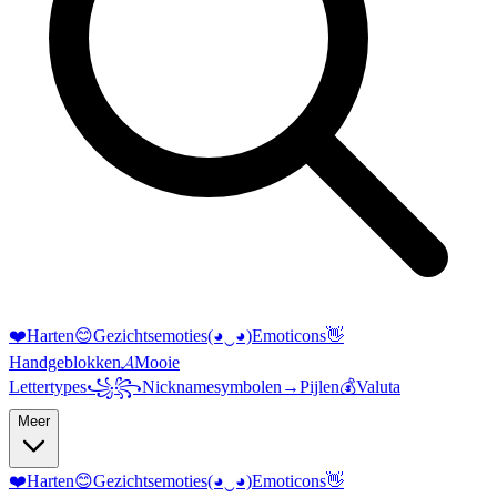
❤️
Harten
😊
Gezichtsemoties
(◕‿◕)
Emoticons
👋
Handgeblokken
𝓐
Mooie
Lettertypes
꧁꧂
Nicknamesymbolen
→
Pijlen
💰
Valuta
Meer
❤️
Harten
😊
Gezichtsemoties
(◕‿◕)
Emoticons
👋