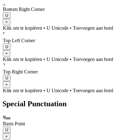
⌟
Bottom Right Corner
U
+
Klik om te kopiëren
• U
Unicode
•
Toevoegen aan bord
⌜
Top Left Corner
U
+
Klik om te kopiëren
• U
Unicode
•
Toevoegen aan bord
⌝
Top Right Corner
U
+
Klik om te kopiëren
• U
Unicode
•
Toevoegen aan bord
Special Punctuation
‱
Basis Point
U
+