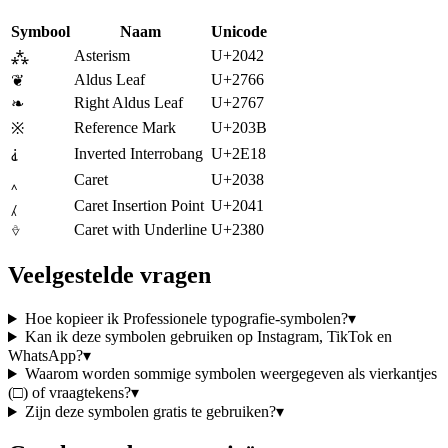
Symbool
Naam
Unicode
Asterism
U+2042
⁂
Aldus Leaf
U+2766
❦
Right Aldus Leaf
U+2767
❧
Reference Mark
U+203B
※
Inverted Interrobang
U+2E18
⸘
Caret
U+2038
‸
Caret Insertion Point
U+2041
⁁
⎀
Caret with Underline
U+2380
Veelgestelde vragen
Hoe kopieer ik Professionele typografie-symbolen?
▾
Kan ik deze symbolen gebruiken op Instagram, TikTok en
WhatsApp?
▾
Waarom worden sommige symbolen weergegeven als vierkantjes
(□) of vraagtekens?
▾
Zijn deze symbolen gratis te gebruiken?
▾