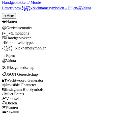
Handgeblokken
𝓐
Mooie
Lettertypes
꧁꧂
Nicknamesymbolen
→
Pijlen
💰
Valuta
➕
Meer
❤️
Harten
😊
Gezichtsemoties
(◕‿◕)
Emoticons
👋
Handgeblokken
𝓐
Mooie Lettertypes
꧁꧂
Nicknamesymbolen
→
Pijlen
💰
Valuta
🛠️
Tekstgereedschap
📋
JSON Gereedschap
🔐
Wachtwoord Generator
🫥
Invisible Character
📸
Instagram Bio Symbols
•
Bullet Points
🍕
Voedsel
🐶
Dieren
🌸
Planten
💼
Zakelijk