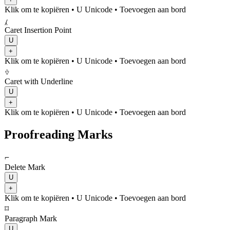
Klik om te kopiëren
• U
Unicode
•
Toevoegen aan bord
⁁
Caret Insertion Point
U
+
Klik om te kopiëren
• U
Unicode
•
Toevoegen aan bord
⎀
Caret with Underline
U
+
Klik om te kopiëren
• U
Unicode
•
Toevoegen aan bord
Proofreading Marks
⌐
Delete Mark
U
+
Klik om te kopiëren
• U
Unicode
•
Toevoegen aan bord
⌑
Paragraph Mark
U