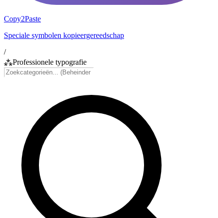
Copy2Paste
Speciale symbolen kopieergereedschap
/
⁂
Professionele typografie