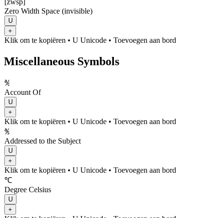
[zwsp]
Zero Width Space (invisible)
U
+
Klik om te kopiëren
• U
Unicode
•
Toevoegen aan bord
Miscellaneous Symbols
℀
Account Of
U
+
Klik om te kopiëren
• U
Unicode
•
Toevoegen aan bord
℁
Addressed to the Subject
U
+
Klik om te kopiëren
• U
Unicode
•
Toevoegen aan bord
℃
Degree Celsius
U
+