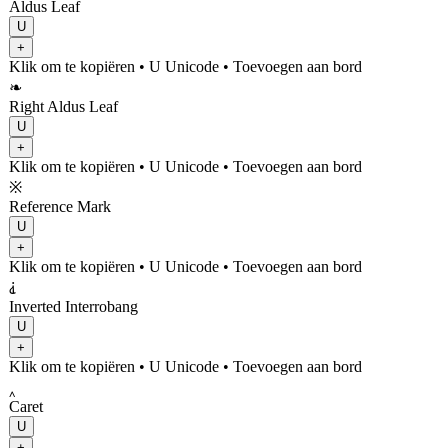
Aldus Leaf
U
+
Klik om te kopiëren
• U
Unicode
•
Toevoegen aan bord
❧
Right Aldus Leaf
U
+
Klik om te kopiëren
• U
Unicode
•
Toevoegen aan bord
※
Reference Mark
U
+
Klik om te kopiëren
• U
Unicode
•
Toevoegen aan bord
⸘
Inverted Interrobang
U
+
Klik om te kopiëren
• U
Unicode
•
Toevoegen aan bord
‸
Caret
U
+