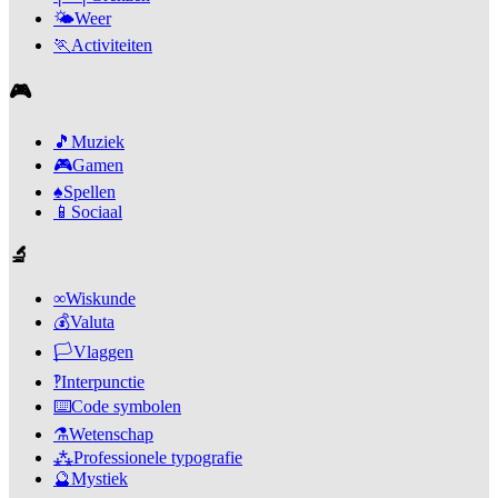
🌤️
Weer
🏃
Activiteiten
🎮
🎵
Muziek
🎮
Gamen
♠️
Spellen
📱
Sociaal
🔬
∞
Wiskunde
💰
Valuta
🏳️
Vlaggen
‽
Interpunctie
⌨️
Code symbolen
⚗️
Wetenschap
⁂
Professionele typografie
🔮
Mystiek