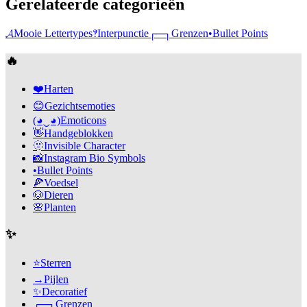
Gerelateerde categorieën
𝓐
Mooie Lettertypes
‽
Interpunctie
┌─┐
Grenzen
•
Bullet Points
🔥
❤️
Harten
😊
Gezichtsemoties
(◕‿◕)
Emoticons
👋
Handgeblokken
🫥
Invisible Character
📸
Instagram Bio Symbols
•
Bullet Points
🍕
Voedsel
🐶
Dieren
🌸
Planten
✨
⭐
Sterren
→
Pijlen
✨
Decoratief
┌─┐
Grenzen