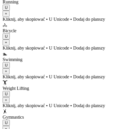
Running
U
+
Kliknij, aby skopiować
• U
Unicode
•
Dodaj do planszy
🚴
Bicycle
U
+
Kliknij, aby skopiować
• U
Unicode
•
Dodaj do planszy
🏊
Swimming
U
+
Kliknij, aby skopiować
• U
Unicode
•
Dodaj do planszy
🏋️
Weight Lifting
U
+
Kliknij, aby skopiować
• U
Unicode
•
Dodaj do planszy
🤸
Gymnastics
U
+