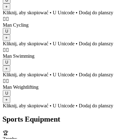
U
+
Kliknij, aby skopiować
• U
Unicode
•
Dodaj do planszy
🚴‍♂️
Man Cycling
U
+
Kliknij, aby skopiować
• U
Unicode
•
Dodaj do planszy
🏊‍♂️
Man Swimming
U
+
Kliknij, aby skopiować
• U
Unicode
•
Dodaj do planszy
🏋️‍♂️
Man Weightlifting
U
+
Kliknij, aby skopiować
• U
Unicode
•
Dodaj do planszy
Sports Equipment
🏆
Trophy