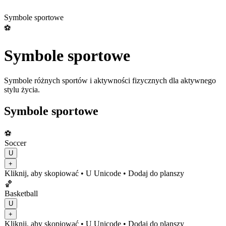
Symbole sportowe
⚽
Symbole sportowe
Symbole różnych sportów i aktywności fizycznych dla aktywnego
stylu życia.
Symbole sportowe
⚽
Soccer
U
+
Kliknij, aby skopiować
• U
Unicode
•
Dodaj do planszy
🏀
Basketball
U
+
Kliknij, aby skopiować
• U
Unicode
•
Dodaj do planszy