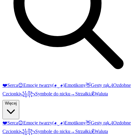
❤️
Serca
😊
Emocje twarzy
(◕‿◕)
Emotikony
👋
Gesty rąk
𝓐
Ozdobne
Czcionki
꧁꧂
Symbole do nicku
→
Strzałki
💰
Waluta
Więcej
❤️
Serca
😊
Emocje twarzy
(◕‿◕)
Emotikony
👋
Gesty rąk
𝓐
Ozdobne
Czcionki
꧁꧂
Symbole do nicku
→
Strzałki
💰
Waluta