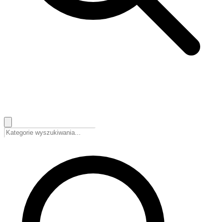
🇵🇱
Polski