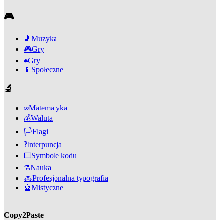
🎮
🎵
Muzyka
🎮
Gry
♠️
Gry
📱
Społeczne
🔬
∞
Matematyka
💰
Waluta
🏳️
Flagi
‽
Interpuncja
⌨️
Symbole kodu
⚗️
Nauka
⁂
Profesjonalna typografia
🔮
Mistyczne
Copy2Paste