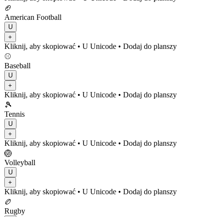
🏈
American Football
U
+
Kliknij, aby skopiować
• U
Unicode
•
Dodaj do planszy
⚾
Baseball
U
+
Kliknij, aby skopiować
• U
Unicode
•
Dodaj do planszy
🎾
Tennis
U
+
Kliknij, aby skopiować
• U
Unicode
•
Dodaj do planszy
🏐
Volleyball
U
+
Kliknij, aby skopiować
• U
Unicode
•
Dodaj do planszy
🏉
Rugby