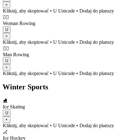
+
Kliknij, aby skopiować
• U
Unicode
•
Dodaj do planszy
🚣‍♀️
Woman Rowing
U
+
Kliknij, aby skopiować
• U
Unicode
•
Dodaj do planszy
🚣‍♂️
Man Rowing
U
+
Kliknij, aby skopiować
• U
Unicode
•
Dodaj do planszy
Winter Sports
⛸️
Ice Skating
U
+
Kliknij, aby skopiować
• U
Unicode
•
Dodaj do planszy
🏒
Ice Hockey