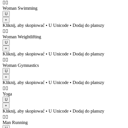
🏊‍♀️
Woman Swimming
U
+
Kliknij, aby skopiować
• U
Unicode
•
Dodaj do planszy
🏋️‍♀️
Woman Weightlifting
U
+
Kliknij, aby skopiować
• U
Unicode
•
Dodaj do planszy
🤸‍♀️
Woman Gymnastics
U
+
Kliknij, aby skopiować
• U
Unicode
•
Dodaj do planszy
🧘‍♀️
Yoga
U
+
Kliknij, aby skopiować
• U
Unicode
•
Dodaj do planszy
🏃‍♂️
Man Running