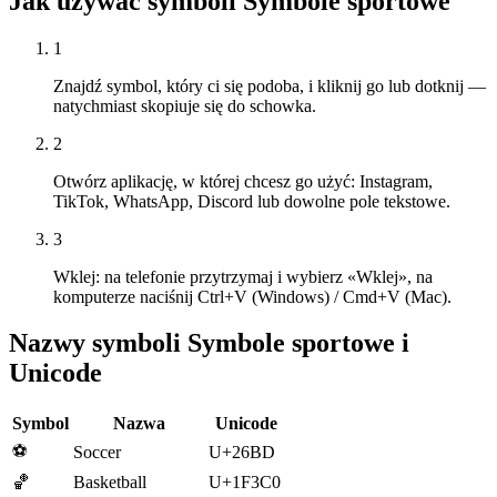
Jak używać symboli Symbole sportowe
1
Znajdź symbol, który ci się podoba, i kliknij go lub dotknij —
natychmiast skopiuje się do schowka.
2
Otwórz aplikację, w której chcesz go użyć: Instagram,
TikTok, WhatsApp, Discord lub dowolne pole tekstowe.
3
Wklej: na telefonie przytrzymaj i wybierz «Wklej», na
komputerze naciśnij Ctrl+V (Windows) / Cmd+V (Mac).
Nazwy symboli Symbole sportowe i
Unicode
Symbol
Nazwa
Unicode
⚽
Soccer
U+26BD
🏀
Basketball
U+1F3C0