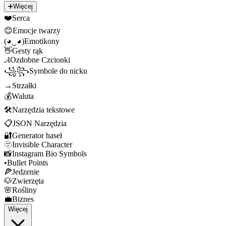
➕
Więcej
❤️
Serca
😊
Emocje twarzy
(◕‿◕)
Emotikony
👋
Gesty rąk
𝓐
Ozdobne Czcionki
꧁꧂
Symbole do nicku
→
Strzałki
💰
Waluta
🛠️
Narzędzia tekstowe
📋
JSON Narzędzia
🔐
Generator haseł
🫥
Invisible Character
📸
Instagram Bio Symbols
•
Bullet Points
🍕
Jedzenie
🐶
Zwierzęta
🌸
Rośliny
💼
Biznes
Więcej