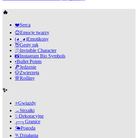
🔥
❤️
Serca
😊
Emocje twarzy
(◕‿◕)
Emotikony
👋
Gesty rąk
🫥
Invisible Character
📸
Instagram Bio Symbols
•
Bullet Points
🍕
Jedzenie
🐶
Zwierzęta
🌸
Rośliny
✨
⭐
Gwiazdy
→
Strzałki
✨
Dekoracyjne
┌─┐
Granice
🌤️
Pogoda
🏃
Działania