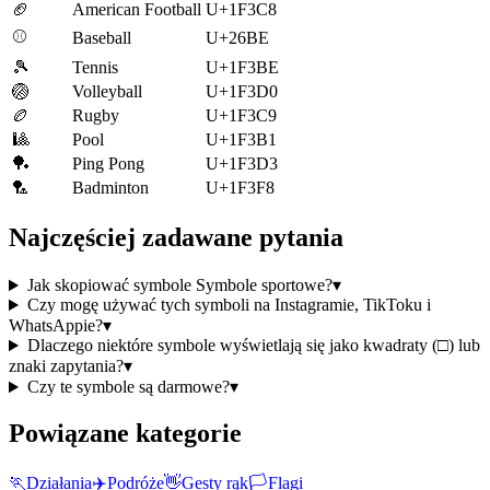
🏈
American Football
U+1F3C8
⚾
Baseball
U+26BE
🎾
Tennis
U+1F3BE
🏐
Volleyball
U+1F3D0
🏉
Rugby
U+1F3C9
🎱
Pool
U+1F3B1
🏓
Ping Pong
U+1F3D3
🏸
Badminton
U+1F3F8
Najczęściej zadawane pytania
Jak skopiować symbole Symbole sportowe?
▾
Czy mogę używać tych symboli na Instagramie, TikToku i
WhatsAppie?
▾
Dlaczego niektóre symbole wyświetlają się jako kwadraty (□) lub
znaki zapytania?
▾
Czy te symbole są darmowe?
▾
Powiązane kategorie
🏃
Działania
✈️
Podróże
👋
Gesty rąk
🏳️
Flagi