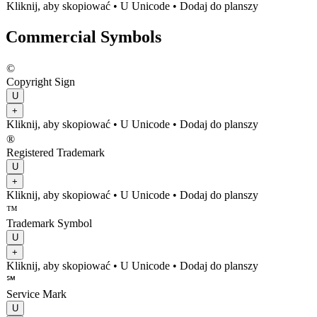
Kliknij, aby skopiować
• U
Unicode
•
Dodaj do planszy
Commercial Symbols
©
Copyright Sign
U
+
Kliknij, aby skopiować
• U
Unicode
•
Dodaj do planszy
®
Registered Trademark
U
+
Kliknij, aby skopiować
• U
Unicode
•
Dodaj do planszy
™
Trademark Symbol
U
+
Kliknij, aby skopiować
• U
Unicode
•
Dodaj do planszy
℠
Service Mark
U