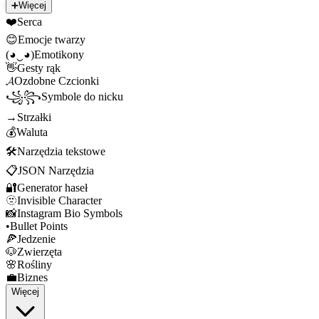
➕
Więcej
❤️
Serca
😊
Emocje twarzy
(◕‿◕)
Emotikony
👋
Gesty rąk
𝓐
Ozdobne Czcionki
꧁꧂
Symbole do nicku
→
Strzałki
💰
Waluta
🛠️
Narzędzia tekstowe
📋
JSON Narzędzia
🔐
Generator haseł
🫥
Invisible Character
📸
Instagram Bio Symbols
•
Bullet Points
🍕
Jedzenie
🐶
Zwierzęta
🌸
Rośliny
💼
Biznes
Więcej