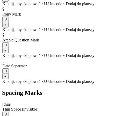
Kliknij, aby skopiować
• U
Unicode
•
Dodaj do planszy
⸮
Irony Mark
U
+
Kliknij, aby skopiować
• U
Unicode
•
Dodaj do planszy
؟
Arabic Question Mark
U
+
Kliknij, aby skopiować
• U
Unicode
•
Dodaj do planszy
؍
Date Separator
U
+
Kliknij, aby skopiować
• U
Unicode
•
Dodaj do planszy
Spacing Marks
[thin]
Thin Space (invisible)
U