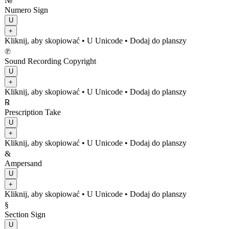
№
Numero Sign
U
+
Kliknij, aby skopiować
• U
Unicode
•
Dodaj do planszy
℗
Sound Recording Copyright
U
+
Kliknij, aby skopiować
• U
Unicode
•
Dodaj do planszy
℞
Prescription Take
U
+
Kliknij, aby skopiować
• U
Unicode
•
Dodaj do planszy
&
Ampersand
U
+
Kliknij, aby skopiować
• U
Unicode
•
Dodaj do planszy
§
Section Sign
U