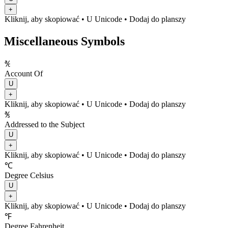
+
Kliknij, aby skopiować
• U
Unicode
•
Dodaj do planszy
Miscellaneous Symbols
℀
Account Of
U
+
Kliknij, aby skopiować
• U
Unicode
•
Dodaj do planszy
℁
Addressed to the Subject
U
+
Kliknij, aby skopiować
• U
Unicode
•
Dodaj do planszy
℃
Degree Celsius
U
+
Kliknij, aby skopiować
• U
Unicode
•
Dodaj do planszy
℉
Degree Fahrenheit