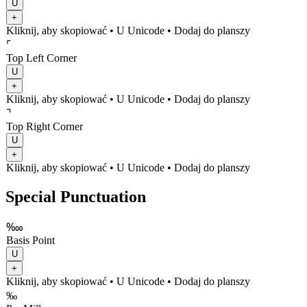
U
+
Kliknij, aby skopiować
• U
Unicode
•
Dodaj do planszy
⌜
Top Left Corner
U
+
Kliknij, aby skopiować
• U
Unicode
•
Dodaj do planszy
⌝
Top Right Corner
U
+
Kliknij, aby skopiować
• U
Unicode
•
Dodaj do planszy
Special Punctuation
‱
Basis Point
U
+
Kliknij, aby skopiować
• U
Unicode
•
Dodaj do planszy
‰