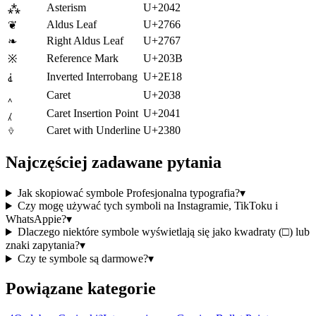
Asterism
U+2042
⁂
Aldus Leaf
U+2766
❦
Right Aldus Leaf
U+2767
❧
Reference Mark
U+203B
※
Inverted Interrobang
U+2E18
⸘
Caret
U+2038
‸
Caret Insertion Point
U+2041
⁁
⎀
Caret with Underline
U+2380
Najczęściej zadawane pytania
Jak skopiować symbole Profesjonalna typografia?
▾
Czy mogę używać tych symboli na Instagramie, TikToku i
WhatsAppie?
▾
Dlaczego niektóre symbole wyświetlają się jako kwadraty (□) lub
znaki zapytania?
▾
Czy te symbole są darmowe?
▾
Powiązane kategorie