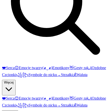
❤️
Serca
😊
Emocje twarzy
(◕‿◕)
Emotikony
👋
Gesty rąk
𝓐
Ozdobne
Czcionki
꧁꧂
Symbole do nicku
→
Strzałki
💰
Waluta
Więcej
❤️
Serca
😊
Emocje twarzy
(◕‿◕)
Emotikony
👋
Gesty rąk
𝓐
Ozdobne
Czcionki
꧁꧂
Symbole do nicku
→
Strzałki
💰
Waluta