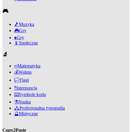
🎮
🎵
Muzyka
🎮
Gry
♠️
Gry
📱
Społeczne
🔬
∞
Matematyka
💰
Waluta
🏳️
Flagi
‽
Interpuncja
⌨️
Symbole kodu
⚗️
Nauka
⁂
Profesjonalna typografia
🔮
Mistyczne
Copy2Paste