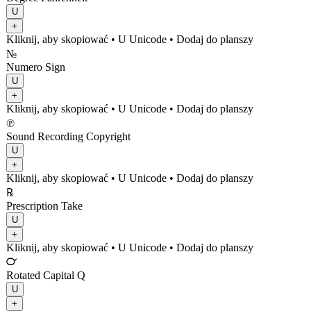
U
+
Kliknij, aby skopiować
• U
Unicode
•
Dodaj do planszy
№
Numero Sign
U
+
Kliknij, aby skopiować
• U
Unicode
•
Dodaj do planszy
℗
Sound Recording Copyright
U
+
Kliknij, aby skopiować
• U
Unicode
•
Dodaj do planszy
℞
Prescription Take
U
+
Kliknij, aby skopiować
• U
Unicode
•
Dodaj do planszy
℺
Rotated Capital Q
U
+