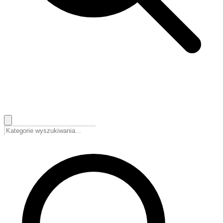
🇵🇱
Polski