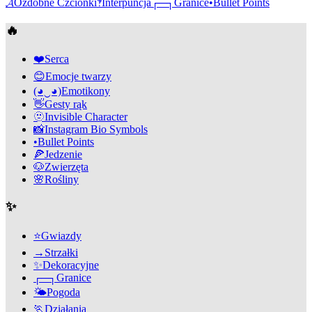
𝓐
Ozdobne Czcionki
‽
Interpuncja
┌─┐
Granice
•
Bullet Points
🔥
❤️
Serca
😊
Emocje twarzy
(◕‿◕)
Emotikony
👋
Gesty rąk
🫥
Invisible Character
📸
Instagram Bio Symbols
•
Bullet Points
🍕
Jedzenie
🐶
Zwierzęta
🌸
Rośliny
✨
⭐
Gwiazdy
→
Strzałki
✨
Dekoracyjne
┌─┐
Granice
🌤️
Pogoda
🏃
Działania