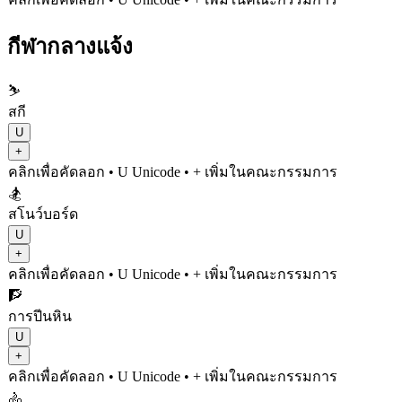
กีฬากลางแจ้ง
⛷️
สกี
U
+
คลิกเพื่อคัดลอก
• U
Unicode
•
+ เพิ่มในคณะกรรมการ
🏂
สโนว์บอร์ด
U
+
คลิกเพื่อคัดลอก
• U
Unicode
•
+ เพิ่มในคณะกรรมการ
🧗
การปีนหิน
U
+
คลิกเพื่อคัดลอก
• U
Unicode
•
+ เพิ่มในคณะกรรมการ
🚴