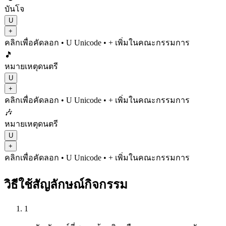
บันโจ
U
+
คลิกเพื่อคัดลอก
• U
Unicode
•
+ เพิ่มในคณะกรรมการ
🎵
หมายเหตุดนตรี
U
+
คลิกเพื่อคัดลอก
• U
Unicode
•
+ เพิ่มในคณะกรรมการ
🎶
หมายเหตุดนตรี
U
+
คลิกเพื่อคัดลอก
• U
Unicode
•
+ เพิ่มในคณะกรรมการ
วิธีใช้สัญลักษณ์กิจกรรม
1