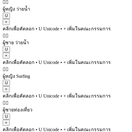
🏊‍♀️
ผู้หญิง ว่ายน้ำ
U
+
คลิกเพื่อคัดลอก
• U
Unicode
•
+ เพิ่มในคณะกรรมการ
🏊‍♂️
ผู้ชาย ว่ายน้ำ
U
+
คลิกเพื่อคัดลอก
• U
Unicode
•
+ เพิ่มในคณะกรรมการ
🏄‍♀️
ผู้หญิง Surfing
U
+
คลิกเพื่อคัดลอก
• U
Unicode
•
+ เพิ่มในคณะกรรมการ
🏄‍♂️
ผู้ชายท่องเที่ยว
U
+
คลิกเพื่อคัดลอก
• U
Unicode
•
+ เพิ่มในคณะกรรมการ