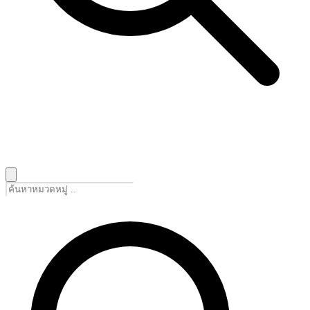
🇹🇭
ไทย