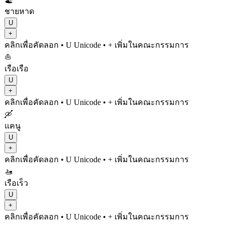
ชายหาด
U
+
คลิกเพื่อคัดลอก
• U
Unicode
•
+ เพิ่มในคณะกรรมการ
⛵
เรือเรือ
U
+
คลิกเพื่อคัดลอก
• U
Unicode
•
+ เพิ่มในคณะกรรมการ
🛶
แคนู
U
+
คลิกเพื่อคัดลอก
• U
Unicode
•
+ เพิ่มในคณะกรรมการ
🚤
เรือเร็ว
U
+
คลิกเพื่อคัดลอก
• U
Unicode
•
+ เพิ่มในคณะกรรมการ