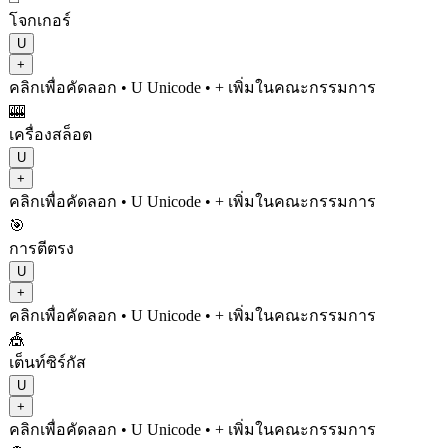
โจกเกอร์
U
+
คลิกเพื่อคัดลอก
• U
Unicode
•
+ เพิ่มในคณะกรรมการ
🎰
เครื่องสล็อต
U
+
คลิกเพื่อคัดลอก
• U
Unicode
•
+ เพิ่มในคณะกรรมการ
🎯
การตีตรง
U
+
คลิกเพื่อคัดลอก
• U
Unicode
•
+ เพิ่มในคณะกรรมการ
🎪
เต็นท์ซิร์กัส
U
+
คลิกเพื่อคัดลอก
• U
Unicode
•
+ เพิ่มในคณะกรรมการ