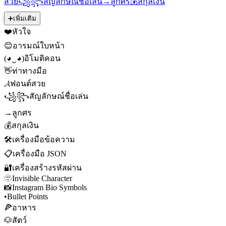
สวย
꧁꧂
สัญลักษณ์ชื่อเล่น
→
ลูกศร
💰
สกุลเงิน
➕
เพิ่มเติม
❤️
หัวใจ
😊
อารมณ์ใบหน้า
(◕‿◕)
อิโมติคอน
👋
ท่าทางมือ
𝓐
ฟอนต์สวย
꧁꧂
สัญลักษณ์ชื่อเล่น
→
ลูกศร
💰
สกุลเงิน
🛠️
เครื่องมือข้อความ
📋
เครื่องมือ JSON
🔐
เครื่องสร้างรหัสผ่าน
🫥
Invisible Character
📸
Instagram Bio Symbols
•
Bullet Points
🍕
อาหาร
🐶
สัตว์