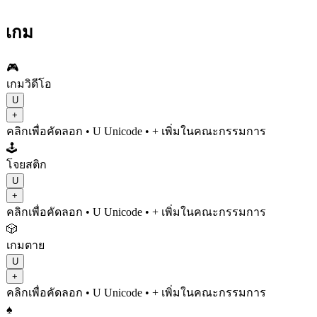
เกม
🎮
เกมวิดีโอ
U
+
คลิกเพื่อคัดลอก
• U
Unicode
•
+ เพิ่มในคณะกรรมการ
🕹️
โจยสติก
U
+
คลิกเพื่อคัดลอก
• U
Unicode
•
+ เพิ่มในคณะกรรมการ
🎲
เกมตาย
U
+
คลิกเพื่อคัดลอก
• U
Unicode
•
+ เพิ่มในคณะกรรมการ
♠️