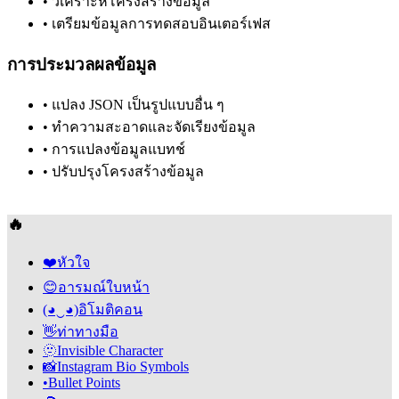
•
วิเคราะห์โครงสร้างข้อมูล
•
เตรียมข้อมูลการทดสอบอินเตอร์เฟส
การประมวลผลข้อมูล
•
แปลง JSON เป็นรูปแบบอื่น ๆ
•
ทำความสะอาดและจัดเรียงข้อมูล
•
การแปลงข้อมูลแบทช์
•
ปรับปรุงโครงสร้างข้อมูล
🔥
❤️
หัวใจ
😊
อารมณ์ใบหน้า
(◕‿◕)
อิโมติคอน
👋
ท่าทางมือ
🫥
Invisible Character
📸
Instagram Bio Symbols
•
Bullet Points