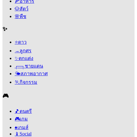
🍕
อาหาร
🐶
สัตว์
🌸
พืช
✨
⭐
ดาว
→
ลูกศร
✨
ตกแต่ง
┌─┐
ชายแดน
🌤️
สภาพอากาศ
🏃
กิจกรรม
🎮
🎵
ดนตรี
🎮
เกม
♠️
เกมส์
📱
Social