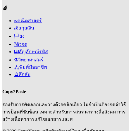
🔬
∞
คณิตศาสตร์
💰
สกุลเงิน
🏳️
ธง
‽
ตัวจุด
⌨️
สัญลักษณ์รหัส
⚗️
วิทยาศาสตร์
⁂
พิมพ์มืออาชีพ
🔮
ลึกลับ
Copy2Paste
รองรับการคัดลอกและวางด้วยคลิกเดียว ไม่จําเป็นต้องจดจำวิธี
การป้อนที่ซับซ้อน เหมาะสำหรับการสนทนาทางสื่อสังคม การ
สร้างเนื้อหาการแก้ไขเอกสารและส