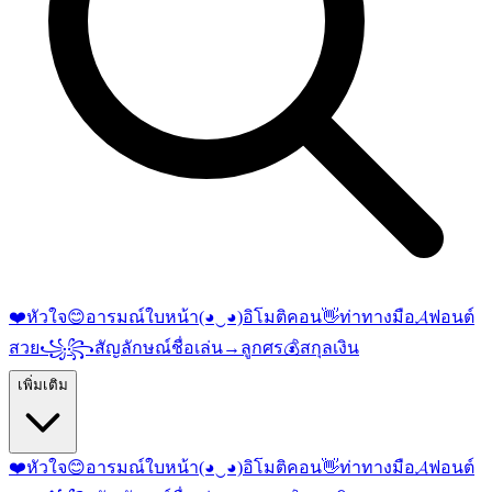
❤️
หัวใจ
😊
อารมณ์ใบหน้า
(◕‿◕)
อิโมติคอน
👋
ท่าทางมือ
𝓐
ฟอนต์
สวย
꧁꧂
สัญลักษณ์ชื่อเล่น
→
ลูกศร
💰
สกุลเงิน
เพิ่มเติม
❤️
หัวใจ
😊
อารมณ์ใบหน้า
(◕‿◕)
อิโมติคอน
👋
ท่าทางมือ
𝓐
ฟอนต์