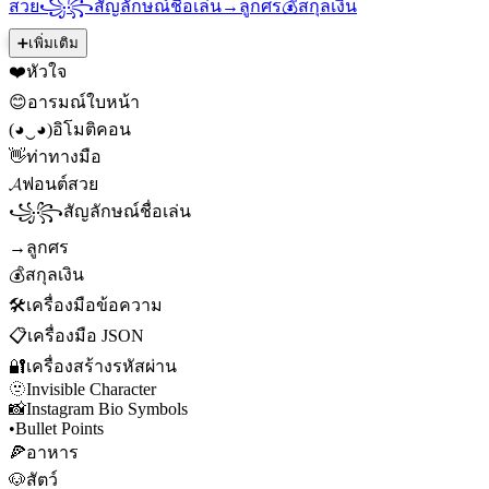
สวย
꧁꧂
สัญลักษณ์ชื่อเล่น
→
ลูกศร
💰
สกุลเงิน
➕
เพิ่มเติม
❤️
หัวใจ
😊
อารมณ์ใบหน้า
(◕‿◕)
อิโมติคอน
👋
ท่าทางมือ
𝓐
ฟอนต์สวย
꧁꧂
สัญลักษณ์ชื่อเล่น
→
ลูกศร
💰
สกุลเงิน
🛠️
เครื่องมือข้อความ
📋
เครื่องมือ JSON
🔐
เครื่องสร้างรหัสผ่าน
🫥
Invisible Character
📸
Instagram Bio Symbols
•
Bullet Points
🍕
อาหาร
🐶
สัตว์