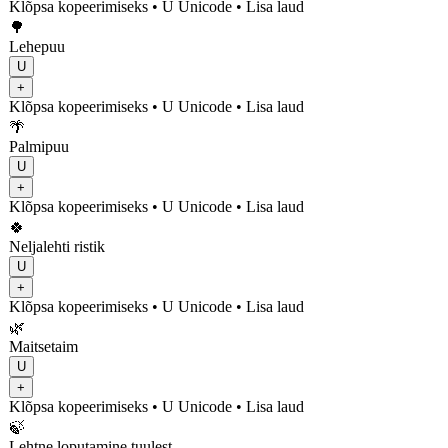
Klõpsa kopeerimiseks
• U
Unicode
•
Lisa laud
🌳
Lehepuu
U
+
Klõpsa kopeerimiseks
• U
Unicode
•
Lisa laud
🌴
Palmipuu
U
+
Klõpsa kopeerimiseks
• U
Unicode
•
Lisa laud
🍀
Neljalehti ristik
U
+
Klõpsa kopeerimiseks
• U
Unicode
•
Lisa laud
🌿
Maitsetaim
U
+
Klõpsa kopeerimiseks
• U
Unicode
•
Lisa laud
🍃
Lehtne loputamine tuulest