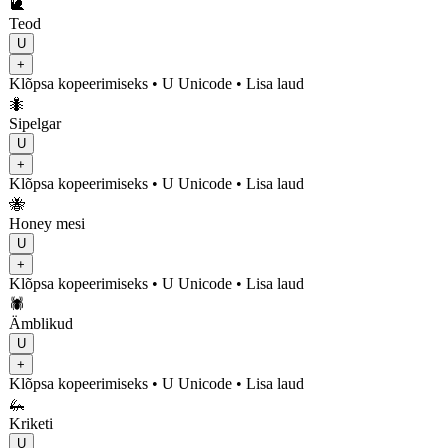
🐌
Teod
U
+
Klõpsa kopeerimiseks
• U
Unicode
•
Lisa laud
🐜
Sipelgar
U
+
Klõpsa kopeerimiseks
• U
Unicode
•
Lisa laud
🐝
Honey mesi
U
+
Klõpsa kopeerimiseks
• U
Unicode
•
Lisa laud
🕷️
Ämblikud
U
+
Klõpsa kopeerimiseks
• U
Unicode
•
Lisa laud
🦗
Kriketi
U