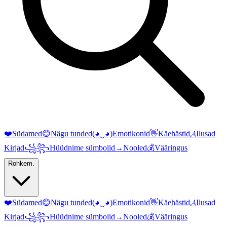
❤️
Südamed
😊
Nägu tunded
(◕‿◕)
Emotikonid
👋
Käehästid
𝓐
Ilusad
Kirjad
꧁꧂
Hüüdnime sümbolid
→
Nooled
💰
Vääringus
Rohkem.
❤️
Südamed
😊
Nägu tunded
(◕‿◕)
Emotikonid
👋
Käehästid
𝓐
Ilusad
Kirjad
꧁꧂
Hüüdnime sümbolid
→
Nooled
💰
Vääringus