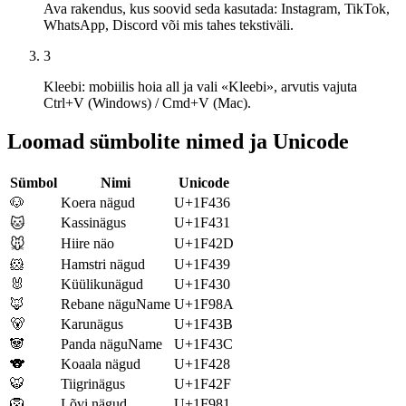
Ava rakendus, kus soovid seda kasutada: Instagram, TikTok,
WhatsApp, Discord või mis tahes tekstiväli.
3
Kleebi: mobiilis hoia all ja vali «Kleebi», arvutis vajuta
Ctrl+V (Windows) / Cmd+V (Mac).
Loomad sümbolite nimed ja Unicode
Sümbol
Nimi
Unicode
🐶
Koera nägud
U+1F436
Kassinägus
U+1F431
🐱
Hiire näo
U+1F42D
🐭
🐹
Hamstri nägud
U+1F439
🐰
Küülikunägud
U+1F430
🦊
Rebane näguName
U+1F98A
🐻
Karunägus
U+1F43B
🐼
Panda näguName
U+1F43C
🐨
Koaala nägud
U+1F428
🐯
Tiigrinägus
U+1F42F
🦁
Lõvi nägud
U+1F981