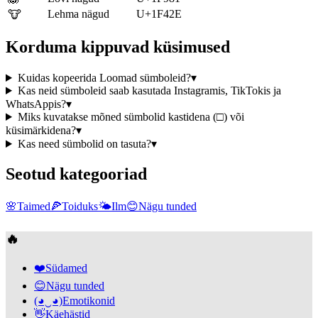
Lehma nägud
U+1F42E
🐮
Korduma kippuvad küsimused
Kuidas kopeerida Loomad sümboleid?
▾
Kas neid sümboleid saab kasutada Instagramis, TikTokis ja
WhatsAppis?
▾
Miks kuvatakse mõned sümbolid kastidena (□) või
küsimärkidena?
▾
Kas need sümbolid on tasuta?
▾
Seotud kategooriad
🌸
Taimed
🍕
Toiduks
🌤️
Ilm
😊
Nägu tunded
🔥
❤️
Südamed
😊
Nägu tunded
(◕‿◕)
Emotikonid
👋
Käehästid