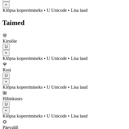
+
Klõpsa kopeerimiseks
• U
Unicode
•
Lisa laud
Taimed
🌸
Kirsiõie
U
+
Klõpsa kopeerimiseks
• U
Unicode
•
Lisa laud
🌹
Rosi
U
+
Klõpsa kopeerimiseks
• U
Unicode
•
Lisa laud
🌺
Hibiskuses
U
+
Klõpsa kopeerimiseks
• U
Unicode
•
Lisa laud
🌻
Päevalill