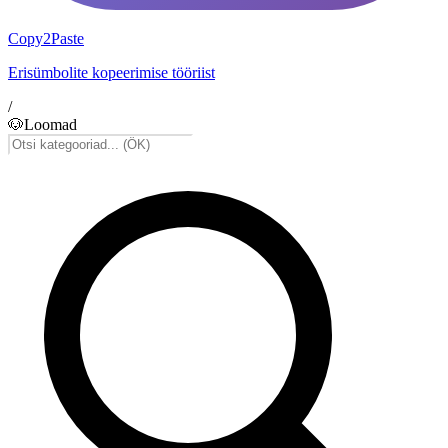
Copy2Paste
Erisümbolite kopeerimise tööriist
/
🐶
Loomad