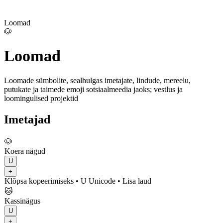
Loomad
🐶
Loomad
Loomade sümbolite, sealhulgas imetajate, lindude, mereelu,
putukate ja taimede emoji sotsiaalmeedia jaoks; vestlus ja
loomingulised projektid
Imetajad
🐶
Koera nägud
U
+
Klõpsa kopeerimiseks
• U
Unicode
•
Lisa laud
🐱
Kassinägus
U
+