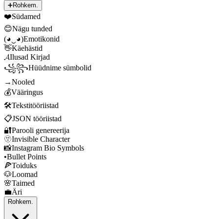
➕
Rohkem.
❤️
Südamed
😊
Nägu tunded
(◕‿◕)
Emotikonid
👋
Käehästid
𝓐
Ilusad Kirjad
꧁꧂
Hüüdnime sümbolid
→
Nooled
💰
Vääringus
🛠️
Tekstitööriistad
📋
JSON tööriistad
🔐
Parooli genereerija
🫥
Invisible Character
📸
Instagram Bio Symbols
•
Bullet Points
🍕
Toiduks
🐶
Loomad
🌸
Taimed
💼
Äri
Rohkem.