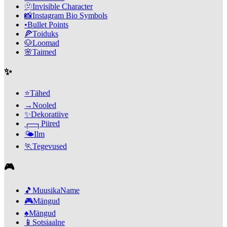
🫥
Invisible Character
📸
Instagram Bio Symbols
•
Bullet Points
🍕
Toiduks
🐶
Loomad
🌸
Taimed
✨
⭐
Tähed
→
Nooled
✨
Dekoratiive
┌─┐
Piired
🌤️
Ilm
🏃
Tegevused
🎮
🎵
MuusikaName
🎮
Mängud
♠️
Mängud
📱
Sotsiaalne