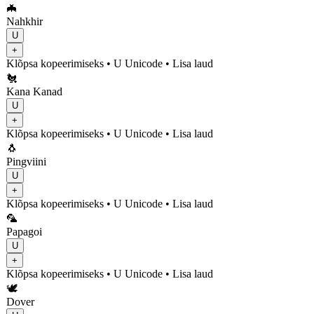
🦇
Nahkhir
U
+
Klõpsa kopeerimiseks
• U
Unicode
•
Lisa laud
🐔
Kana Kanad
U
+
Klõpsa kopeerimiseks
• U
Unicode
•
Lisa laud
🐧
Pingviini
U
+
Klõpsa kopeerimiseks
• U
Unicode
•
Lisa laud
🦜
Papagoi
U
+
Klõpsa kopeerimiseks
• U
Unicode
•
Lisa laud
🕊️
Dover