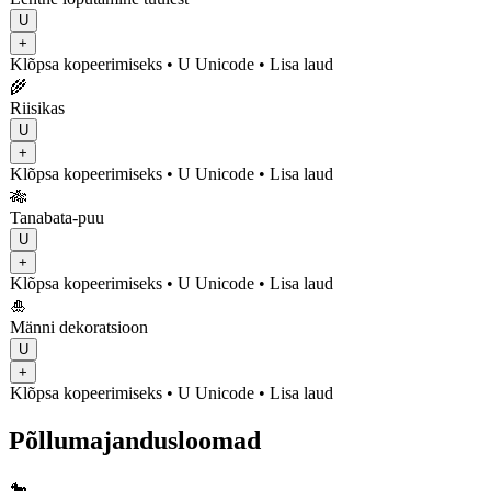
U
+
Klõpsa kopeerimiseks
• U
Unicode
•
Lisa laud
🌾
Riisikas
U
+
Klõpsa kopeerimiseks
• U
Unicode
•
Lisa laud
🎋
Tanabata-puu
U
+
Klõpsa kopeerimiseks
• U
Unicode
•
Lisa laud
🎍
Männi dekoratsioon
U
+
Klõpsa kopeerimiseks
• U
Unicode
•
Lisa laud
Põllumajandusloomad
🐎