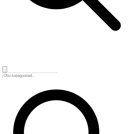
🇪🇪
Eesti