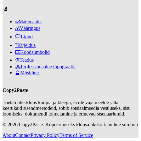
🔬
∞
Matemaatik
💰
Vääringus
🏳️
Lipud
‽
Kirjeldus
⌨️
Koodsümbolid
⚗️
Teadus
⁂
Professionaalne tüpograafia
🔮
Müstiline.
Copy2Paste
Toetab ühe-klõps koopia ja kleepu, ei ole vaja meelde jätta
keerukaid sisendmeetodeid, sobib sotsiaalmeedia vestluseks, sisu
loomiseks, dokumendi toimetamine ja erinevad stsenaariumid.
©
2026
Copy2Paste.
Kopeerimiseks klõpsa ükskõik milline sümboli
About
Contact
Privacy Policy
Terms of Service