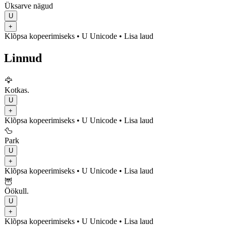
Üksarve nägud
U
+
Klõpsa kopeerimiseks
• U
Unicode
•
Lisa laud
Linnud
🦅
Kotkas.
U
+
Klõpsa kopeerimiseks
• U
Unicode
•
Lisa laud
🦆
Park
U
+
Klõpsa kopeerimiseks
• U
Unicode
•
Lisa laud
🦉
Öökull.
U
+
Klõpsa kopeerimiseks
• U
Unicode
•
Lisa laud