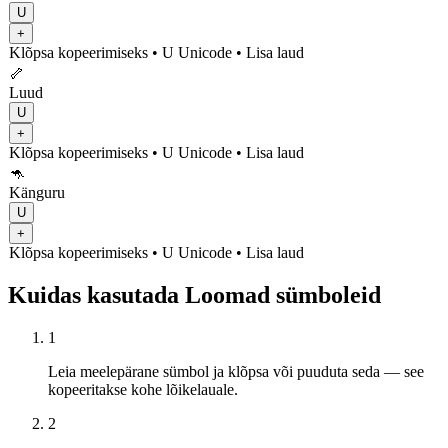
U
+
Klõpsa kopeerimiseks
• U
Unicode
•
Lisa laud
🦴
Luud
U
+
Klõpsa kopeerimiseks
• U
Unicode
•
Lisa laud
🦘
Känguru
U
+
Klõpsa kopeerimiseks
• U
Unicode
•
Lisa laud
Kuidas kasutada Loomad sümboleid
1
Leia meelepärane sümbol ja klõpsa või puuduta seda — see
kopeeritakse kohe lõikelauale.
2