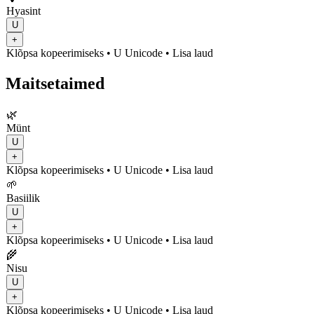
Hyasint
U
+
Klõpsa kopeerimiseks
• U
Unicode
•
Lisa laud
Maitsetaimed
🌿
Münt
U
+
Klõpsa kopeerimiseks
• U
Unicode
•
Lisa laud
🌱
Basiilik
U
+
Klõpsa kopeerimiseks
• U
Unicode
•
Lisa laud
🌾
Nisu
U
+
Klõpsa kopeerimiseks
• U
Unicode
•
Lisa laud