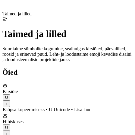
Taimed ja lilled
🌸
Taimed ja lilled
Suur taime sümbolite kogumine, sealhulgas kirsiõied, päevalilled,
roosid ja erinevad puud, Leht- ja loodustaime emoji kevadise disaini
ja loodusteemaliste projektide jaoks
Õied
🌸
Kirsiõie
U
+
Klõpsa kopeerimiseks
• U
Unicode
•
Lisa laud
🌺
Hibiskuses
U
+