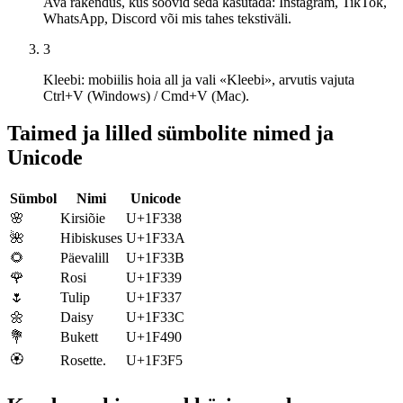
Ava rakendus, kus soovid seda kasutada: Instagram, TikTok,
WhatsApp, Discord või mis tahes tekstiväli.
3
Kleebi: mobiilis hoia all ja vali «Kleebi», arvutis vajuta
Ctrl+V (Windows) / Cmd+V (Mac).
Taimed ja lilled sümbolite nimed ja
Unicode
Sümbol
Nimi
Unicode
🌸
Kirsiõie
U+1F338
🌺
Hibiskuses
U+1F33A
🌻
Päevalill
U+1F33B
🌹
Rosi
U+1F339
🌷
Tulip
U+1F337
🌼
Daisy
U+1F33C
💐
Bukett
U+1F490
🏵️
Rosette.
U+1F3F5