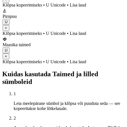
Klõpsa kopeerimiseks
• U
Unicode
•
Lisa laud
🍐
Pirnpuu
U
+
Klõpsa kopeerimiseks
• U
Unicode
•
Lisa laud
🍓
Maasika taimed
U
+
Klõpsa kopeerimiseks
• U
Unicode
•
Lisa laud
Kuidas kasutada Taimed ja lilled
sümboleid
1
Leia meelepärane sümbol ja klõpsa või puuduta seda — see
kopeeritakse kohe lõikelauale.
2