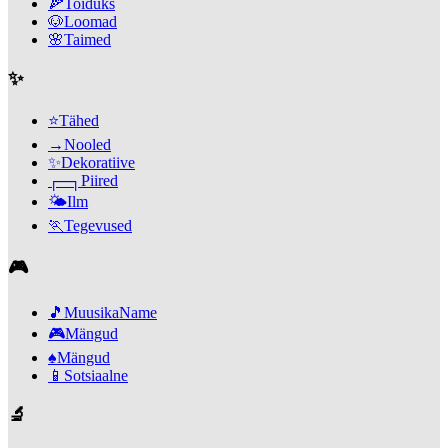
🍕
Toiduks
🐶
Loomad
🌸
Taimed
✨
⭐
Tähed
→
Nooled
✨
Dekoratiive
┌─┐
Piired
🌤️
Ilm
🏃
Tegevused
🎮
🎵
MuusikaName
🎮
Mängud
♠️
Mängud
📱
Sotsiaalne
🔬