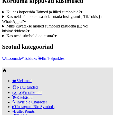
Korduma kippuvad küsimused
Kuidas kopeerida Taimed ja lilled sümboleid?
▾
Kas neid sümboleid saab kasutada Instagramis, TikTokis ja
WhatsAppis?
▾
Miks kuvatakse mõned sümbolid kastidena (□) või
küsimärkidena?
▾
Kas need sümbolid on tasuta?
▾
Seotud kategooriad
🐶
Loomad
🍕
Toiduks
🌤️
Ilm
✨
Sparkles
🔥
❤️
Südamed
😊
Nägu tunded
(◕‿◕)
Emotikonid
👋
Käehästid
🫥
Invisible Character
📸
Instagram Bio Symbols
•
Bullet Points