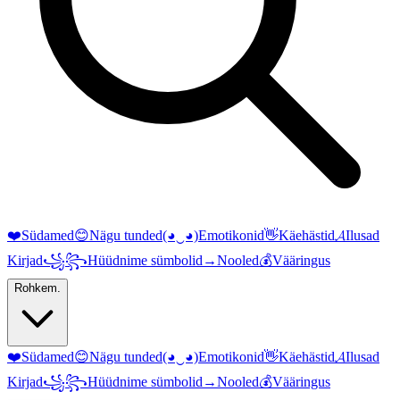
❤️
Südamed
😊
Nägu tunded
(◕‿◕)
Emotikonid
👋
Käehästid
𝓐
Ilusad
Kirjad
꧁꧂
Hüüdnime sümbolid
→
Nooled
💰
Vääringus
Rohkem.
❤️
Südamed
😊
Nägu tunded
(◕‿◕)
Emotikonid
👋
Käehästid
𝓐
Ilusad
Kirjad
꧁꧂
Hüüdnime sümbolid
→
Nooled
💰
Vääringus