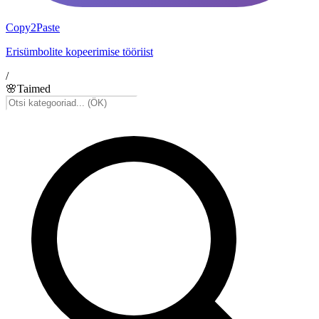
Copy2Paste
Erisümbolite kopeerimise tööriist
/
🌸
Taimed