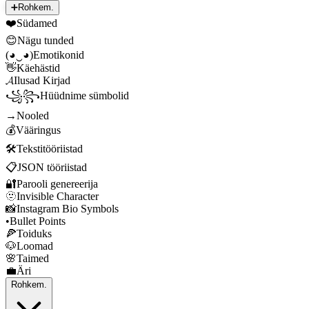
➕
Rohkem.
❤️
Südamed
😊
Nägu tunded
(◕‿◕)
Emotikonid
👋
Käehästid
𝓐
Ilusad Kirjad
꧁꧂
Hüüdnime sümbolid
→
Nooled
💰
Vääringus
🛠️
Tekstitööriistad
📋
JSON tööriistad
🔐
Parooli genereerija
🫥
Invisible Character
📸
Instagram Bio Symbols
•
Bullet Points
🍕
Toiduks
🐶
Loomad
🌸
Taimed
💼
Äri
Rohkem.