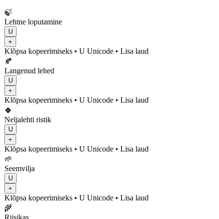
🍃
Lehtne loputamine
U
+
Klõpsa kopeerimiseks
• U
Unicode
•
Lisa laud
🍂
Langenud lehed
U
+
Klõpsa kopeerimiseks
• U
Unicode
•
Lisa laud
🍀
Neljalehti ristik
U
+
Klõpsa kopeerimiseks
• U
Unicode
•
Lisa laud
🌱
Seemvilja
U
+
Klõpsa kopeerimiseks
• U
Unicode
•
Lisa laud
🌾
Riisikas