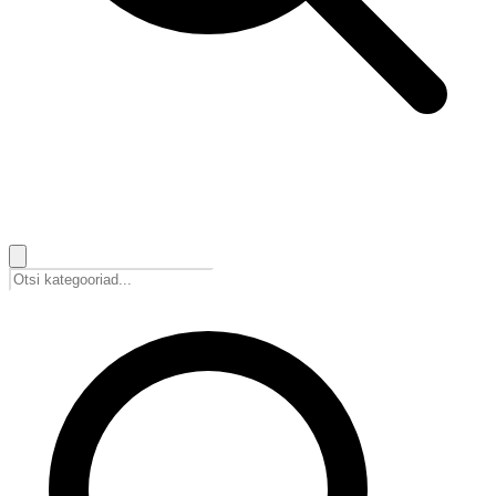
🇪🇪
Eesti