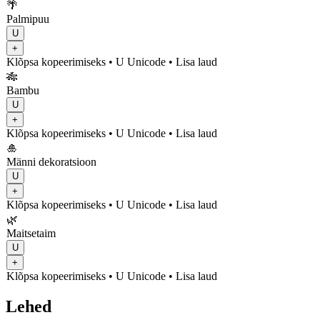
🌴
Palmipuu
U
+
Klõpsa kopeerimiseks
• U
Unicode
•
Lisa laud
🎋
Bambu
U
+
Klõpsa kopeerimiseks
• U
Unicode
•
Lisa laud
🎍
Männi dekoratsioon
U
+
Klõpsa kopeerimiseks
• U
Unicode
•
Lisa laud
🌿
Maitsetaim
U
+
Klõpsa kopeerimiseks
• U
Unicode
•
Lisa laud
Lehed