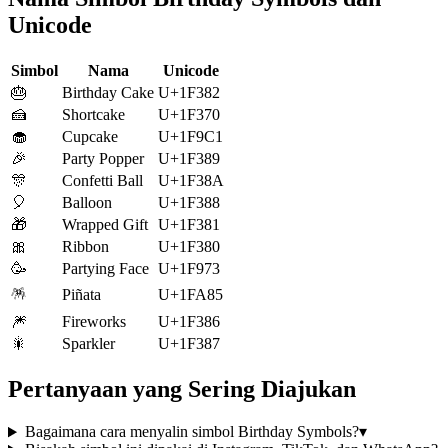
Unicode
Simbol
Nama
Unicode
🎂
Birthday Cake
U+1F382
🍰
Shortcake
U+1F370
🧁
Cupcake
U+1F9C1
🎉
Party Popper
U+1F389
🎊
Confetti Ball
U+1F38A
🎈
Balloon
U+1F388
🎁
Wrapped Gift
U+1F381
🎀
Ribbon
U+1F380
🥳
Partying Face
U+1F973
🪅
Piñata
U+1FA85
🎆
Fireworks
U+1F386
🎇
Sparkler
U+1F387
Pertanyaan yang Sering Diajukan
Bagaimana cara menyalin simbol Birthday Symbols?
▾