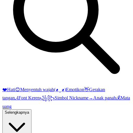
❤️
Hati
😊
Menyentuh wajah
(◕‿◕)
Emotikon
👋
Gerakan
tangan
𝓐
Font Keren
꧁꧂
Simbol Nickname
→
Anak panah
💰
Mata
uang
Selengkapnya