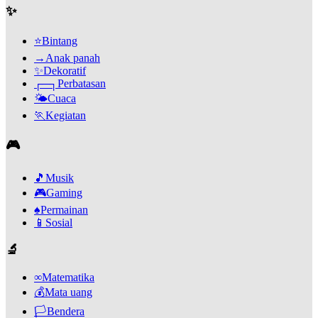
✨
⭐
Bintang
→
Anak panah
✨
Dekoratif
┌─┐
Perbatasan
🌤️
Cuaca
🏃
Kegiatan
🎮
🎵
Musik
🎮
Gaming
♠️
Permainan
📱
Sosial
🔬
∞
Matematika
💰
Mata uang
🏳️
Bendera