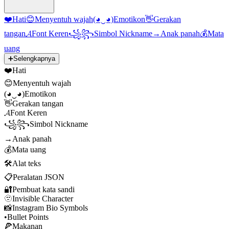
❤️
Hati
😊
Menyentuh wajah
(◕‿◕)
Emotikon
👋
Gerakan
tangan
𝓐
Font Keren
꧁꧂
Simbol Nickname
→
Anak panah
💰
Mata
uang
➕
Selengkapnya
❤️
Hati
😊
Menyentuh wajah
(◕‿◕)
Emotikon
👋
Gerakan tangan
𝓐
Font Keren
꧁꧂
Simbol Nickname
→
Anak panah
💰
Mata uang
🛠️
Alat teks
📋
Peralatan JSON
🔐
Pembuat kata sandi
🫥
Invisible Character
📸
Instagram Bio Symbols
•
Bullet Points
🍕
Makanan