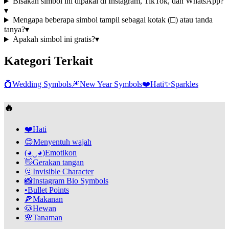
Bisakah simbol ini dipakai di Instagram, TikTok, dan WhatsApp?
▾
Mengapa beberapa simbol tampil sebagai kotak (□) atau tanda
tanya?
▾
Apakah simbol ini gratis?
▾
Kategori Terkait
💍
Wedding Symbols
🎆
New Year Symbols
❤️
Hati
✨
Sparkles
🔥
❤️
Hati
😊
Menyentuh wajah
(◕‿◕)
Emotikon
👋
Gerakan tangan
🫥
Invisible Character
📸
Instagram Bio Symbols
•
Bullet Points
🍕
Makanan
🐶
Hewan
🌸
Tanaman