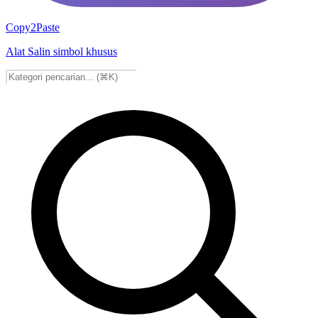
Copy2Paste
Alat Salin simbol khusus