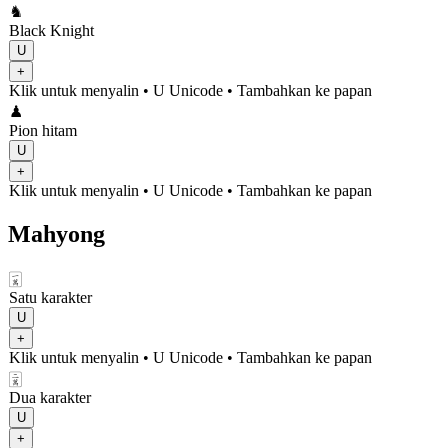
♞
Black Knight
U
+
Klik untuk menyalin
• U
Unicode
•
Tambahkan ke papan
♟
Pion hitam
U
+
Klik untuk menyalin
• U
Unicode
•
Tambahkan ke papan
Mahyong
🀇
Satu karakter
U
+
Klik untuk menyalin
• U
Unicode
•
Tambahkan ke papan
🀈
Dua karakter
U
+