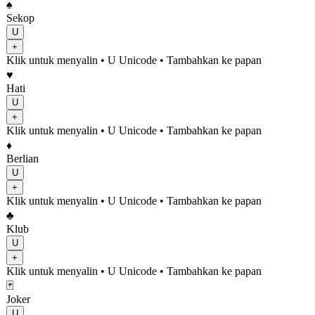
♠️
Sekop
U
+
Klik untuk menyalin
• U
Unicode
•
Tambahkan ke papan
♥️
Hati
U
+
Klik untuk menyalin
• U
Unicode
•
Tambahkan ke papan
♦️
Berlian
U
+
Klik untuk menyalin
• U
Unicode
•
Tambahkan ke papan
♣️
Klub
U
+
Klik untuk menyalin
• U
Unicode
•
Tambahkan ke papan
🃏
Joker
U