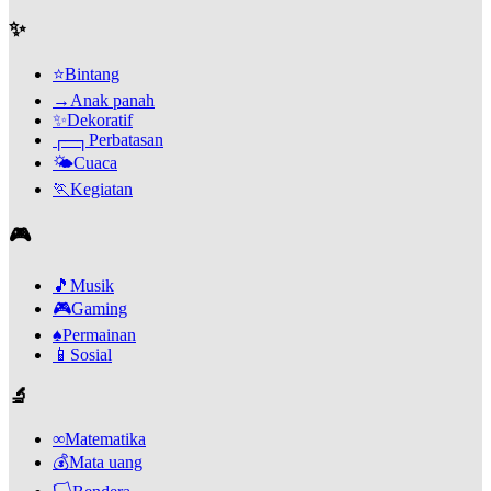
✨
⭐
Bintang
→
Anak panah
✨
Dekoratif
┌─┐
Perbatasan
🌤️
Cuaca
🏃
Kegiatan
🎮
🎵
Musik
🎮
Gaming
♠️
Permainan
📱
Sosial
🔬
∞
Matematika
💰
Mata uang