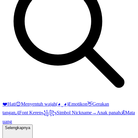
❤️
Hati
😊
Menyentuh wajah
(◕‿◕)
Emotikon
👋
Gerakan
tangan
𝓐
Font Keren
꧁꧂
Simbol Nickname
→
Anak panah
💰
Mata
uang
Selengkapnya