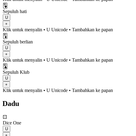
🂺
Sepuluh hati
U
+
Klik untuk menyalin
• U
Unicode
•
Tambahkan ke papan
🃊
Sepuluh berlian
U
+
Klik untuk menyalin
• U
Unicode
•
Tambahkan ke papan
🃚
Sepuluh Klub
U
+
Klik untuk menyalin
• U
Unicode
•
Tambahkan ke papan
Dadu
⚀
Dice One
U
+