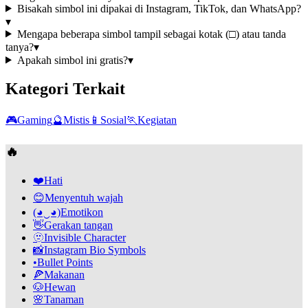
Bisakah simbol ini dipakai di Instagram, TikTok, dan WhatsApp?
▾
Mengapa beberapa simbol tampil sebagai kotak (□) atau tanda
tanya?
▾
Apakah simbol ini gratis?
▾
Kategori Terkait
🎮
Gaming
🔮
Mistis
📱
Sosial
🏃
Kegiatan
🔥
❤️
Hati
😊
Menyentuh wajah
(◕‿◕)
Emotikon
👋
Gerakan tangan
🫥
Invisible Character
📸
Instagram Bio Symbols
•
Bullet Points
🍕
Makanan
🐶
Hewan
🌸
Tanaman