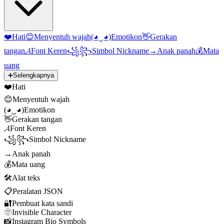
❤️
Hati
😊
Menyentuh wajah
(◕‿◕)
Emotikon
👋
Gerakan
tangan
𝓐
Font Keren
꧁꧂
Simbol Nickname
→
Anak panah
💰
Mata
uang
➕
Selengkapnya
❤️
Hati
😊
Menyentuh wajah
(◕‿◕)
Emotikon
👋
Gerakan tangan
𝓐
Font Keren
꧁꧂
Simbol Nickname
→
Anak panah
💰
Mata uang
🛠️
Alat teks
📋
Peralatan JSON
🔐
Pembuat kata sandi
🫥
Invisible Character
📸
Instagram Bio Symbols