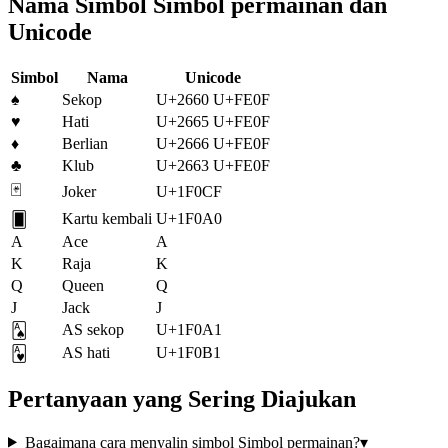
Nama Simbol Simbol permainan dan
Unicode
Simbol
Nama
Unicode
♠️
Sekop
U+2660 U+FE0F
♥️
Hati
U+2665 U+FE0F
♦️
Berlian
U+2666 U+FE0F
♣️
Klub
U+2663 U+FE0F
🃏
Joker
U+1F0CF
Kartu kembali
U+1F0A0
🂠
A
Ace
A
K
Raja
K
Q
Queen
Q
J
Jack
J
AS sekop
U+1F0A1
🂡
AS hati
U+1F0B1
🂱
Pertanyaan yang Sering Diajukan
Bagaimana cara menyalin simbol Simbol permainan?
▾