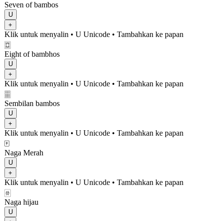
Seven of bambos
U
+
Klik untuk menyalin
• U
Unicode
•
Tambahkan ke papan
🀗
Eight of bambhos
U
+
Klik untuk menyalin
• U
Unicode
•
Tambahkan ke papan
🀘
Sembilan bambos
U
+
Klik untuk menyalin
• U
Unicode
•
Tambahkan ke papan
🀄
Naga Merah
U
+
Klik untuk menyalin
• U
Unicode
•
Tambahkan ke papan
🀅
Naga hijau
U