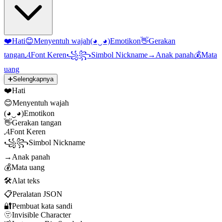
❤️
Hati
😊
Menyentuh wajah
(◕‿◕)
Emotikon
👋
Gerakan
tangan
𝓐
Font Keren
꧁꧂
Simbol Nickname
→
Anak panah
💰
Mata
uang
➕
Selengkapnya
❤️
Hati
😊
Menyentuh wajah
(◕‿◕)
Emotikon
👋
Gerakan tangan
𝓐
Font Keren
꧁꧂
Simbol Nickname
→
Anak panah
💰
Mata uang
🛠️
Alat teks
📋
Peralatan JSON
🔐
Pembuat kata sandi
🫥
Invisible Character