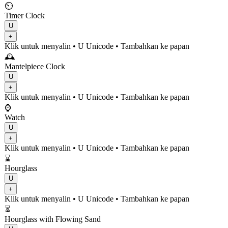
⏲️
Timer Clock
U
+
Klik untuk menyalin
• U
Unicode
•
Tambahkan ke papan
🕰️
Mantelpiece Clock
U
+
Klik untuk menyalin
• U
Unicode
•
Tambahkan ke papan
⌚
Watch
U
+
Klik untuk menyalin
• U
Unicode
•
Tambahkan ke papan
⌛
Hourglass
U
+
Klik untuk menyalin
• U
Unicode
•
Tambahkan ke papan
⏳
Hourglass with Flowing Sand