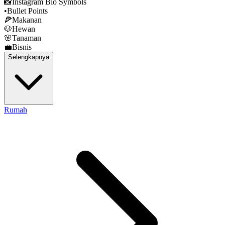
📸
Instagram Bio Symbols
•
Bullet Points
🍕
Makanan
🐶
Hewan
🌸
Tanaman
💼
Bisnis
Selengkapnya
Rumah