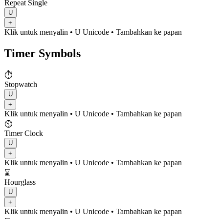
Repeat Single
U
+
Klik untuk menyalin
• U
Unicode
•
Tambahkan ke papan
Timer Symbols
⏱️
Stopwatch
U
+
Klik untuk menyalin
• U
Unicode
•
Tambahkan ke papan
⏲️
Timer Clock
U
+
Klik untuk menyalin
• U
Unicode
•
Tambahkan ke papan
⌛
Hourglass
U
+
Klik untuk menyalin
• U
Unicode
•
Tambahkan ke papan