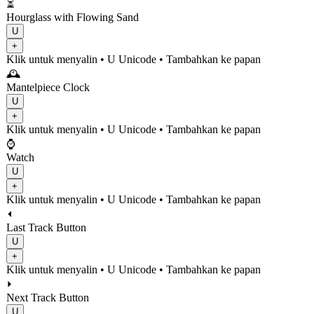
⏳
Hourglass with Flowing Sand
U
+
Klik untuk menyalin
• U
Unicode
•
Tambahkan ke papan
🕰️
Mantelpiece Clock
U
+
Klik untuk menyalin
• U
Unicode
•
Tambahkan ke papan
⌚
Watch
U
+
Klik untuk menyalin
• U
Unicode
•
Tambahkan ke papan
⏴️
Last Track Button
U
+
Klik untuk menyalin
• U
Unicode
•
Tambahkan ke papan
⏵️
Next Track Button
U