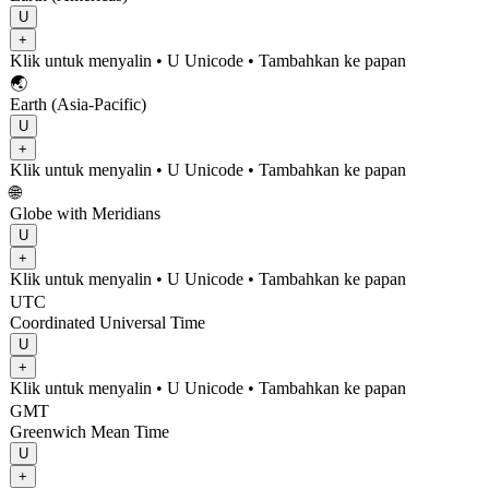
U
+
Klik untuk menyalin
• U
Unicode
•
Tambahkan ke papan
🌏
Earth (Asia-Pacific)
U
+
Klik untuk menyalin
• U
Unicode
•
Tambahkan ke papan
🌐
Globe with Meridians
U
+
Klik untuk menyalin
• U
Unicode
•
Tambahkan ke papan
UTC
Coordinated Universal Time
U
+
Klik untuk menyalin
• U
Unicode
•
Tambahkan ke papan
GMT
Greenwich Mean Time
U
+