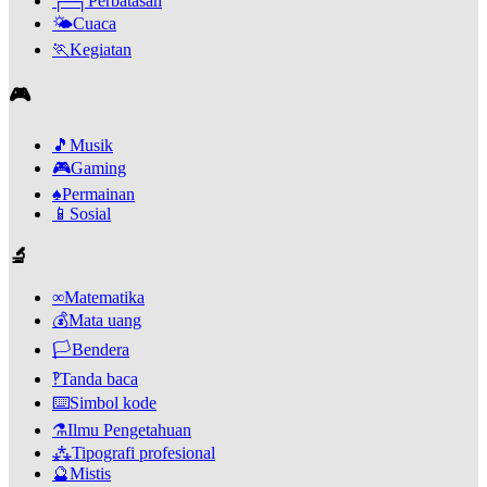
┌─┐
Perbatasan
🌤️
Cuaca
🏃
Kegiatan
🎮
🎵
Musik
🎮
Gaming
♠️
Permainan
📱
Sosial
🔬
∞
Matematika
💰
Mata uang
🏳️
Bendera
‽
Tanda baca
⌨️
Simbol kode
⚗️
Ilmu Pengetahuan
⁂
Tipografi profesional
🔮
Mistis