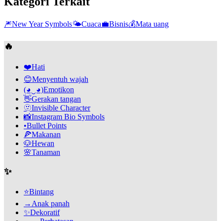
Kategori Terkait
🎆
New Year Symbols
🌤️
Cuaca
💼
Bisnis
💰
Mata uang
🔥
❤️
Hati
😊
Menyentuh wajah
(◕‿◕)
Emotikon
👋
Gerakan tangan
🫥
Invisible Character
📸
Instagram Bio Symbols
•
Bullet Points
🍕
Makanan
🐶
Hewan
🌸
Tanaman
✨
⭐
Bintang
→
Anak panah
✨
Dekoratif