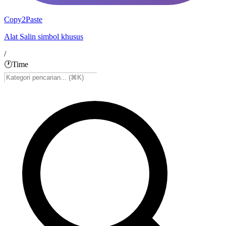
Copy2Paste
Alat Salin simbol khusus
/
🕐
Time