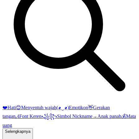
❤️
Hati
😊
Menyentuh wajah
(◕‿◕)
Emotikon
👋
Gerakan
tangan
𝓐
Font Keren
꧁꧂
Simbol Nickname
→
Anak panah
💰
Mata
uang
Selengkapnya