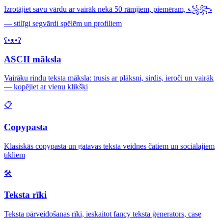
Izrotājiet savu vārdu ar vairāk nekā 50 rāmjiem, piemēram, ꧁꧂
— stilīgi segvārdi spēlēm un profiliem
ʕ•ᴥ•ʔ
ASCII māksla
Vairāku rindu teksta māksla: trusis ar plāksni, sirdis, ieroči un vairāk
— kopējiet ar vienu klikšķi
📋
Copypasta
Klasiskās copypasta un gatavas teksta veidnes čatiem un sociālajiem
tīkliem
🛠️
Teksta rīki
Teksta pārveidošanas rīki, ieskaitot fancy teksta ģenerators, case