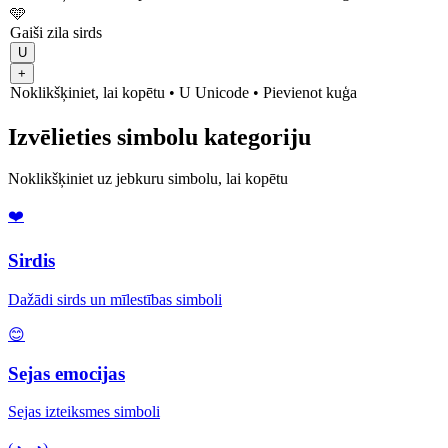
🩵
Gaiši zila sirds
U
+
Noklikšķiniet, lai kopētu
• U
Unicode
•
Pievienot kuģa
Izvēlieties simbolu kategoriju
Noklikšķiniet uz jebkuru simbolu, lai kopētu
❤️
Sirdis
Dažādi sirds un mīlestības simboli
😊
Sejas emocijas
Sejas izteiksmes simboli