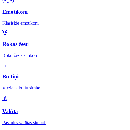
(◕‿◕)
Emotikoni
Klasiskie emotikoni
👋
Rokas žesti
Roku žests simboli
→
Bultiņi
Virziena bultu simboli
💰
Valūta
Pasaules valūtas simboli