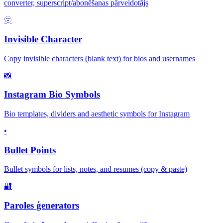
converter, superscript/abonēšanas pārveidotājs
🫥
Invisible Character
Copy invisible characters (blank text) for bios and usernames
📸
Instagram Bio Symbols
Bio templates, dividers and aesthetic symbols for Instagram
•
Bullet Points
Bullet symbols for lists, notes, and resumes (copy & paste)
🔐
Paroles ģenerators