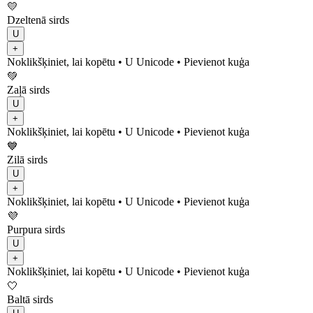
💛
Dzeltenā sirds
U
+
Noklikšķiniet, lai kopētu
• U
Unicode
•
Pievienot kuģa
💚
Zaļā sirds
U
+
Noklikšķiniet, lai kopētu
• U
Unicode
•
Pievienot kuģa
💙
Zilā sirds
U
+
Noklikšķiniet, lai kopētu
• U
Unicode
•
Pievienot kuģa
💜
Purpura sirds
U
+
Noklikšķiniet, lai kopētu
• U
Unicode
•
Pievienot kuģa
🤍
Baltā sirds