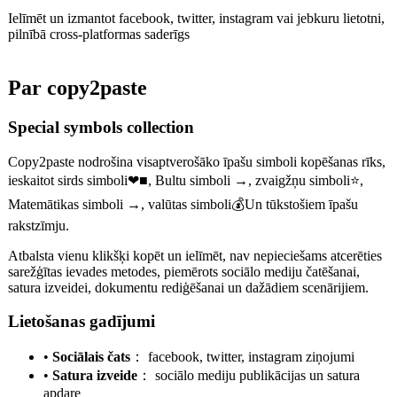
Ielīmēt un izmantot facebook, twitter, instagram vai jebkuru lietotni,
pilnībā cross-platformas saderīgs
Par copy2paste
Special symbols collection
Copy2paste nodrošina visaptverošāko īpašu simboli kopēšanas rīks,
ieskaitot sirds simboli❤■, Bultu simboli →, zvaigžņu simboli⭐,
Matemātikas simboli →, valūtas simboli💰Un tūkstošiem īpašu
rakstzīmju.
Atbalsta vienu klikšķi kopēt un ielīmēt, nav nepieciešams atcerēties
sarežģītas ievades metodes, piemērots sociālo mediju čatēšanai,
satura izveidei, dokumentu rediģēšanai un dažādiem scenārijiem.
Lietošanas gadījumi
•
Sociālais čats
：
facebook, twitter, instagram ziņojumi
•
Satura izveide
：
sociālo mediju publikācijas un satura
apdare