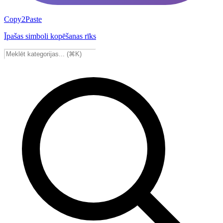
Copy2Paste
Īpašas simboli kopēšanas rīks