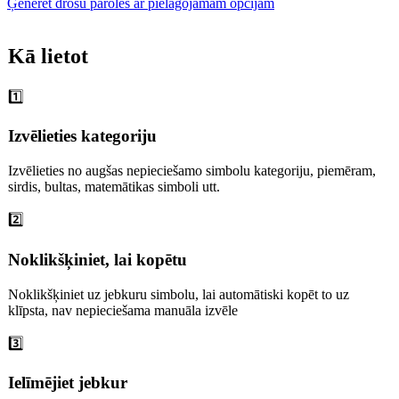
Ģenerēt drošu paroles ar pielāgojamām opcijām
Kā lietot
1️⃣
Izvēlieties kategoriju
Izvēlieties no augšas nepieciešamo simbolu kategoriju, piemēram,
sirdis, bultas, matemātikas simboli utt.
2️⃣
Noklikšķiniet, lai kopētu
Noklikšķiniet uz jebkuru simbolu, lai automātiski kopēt to uz
klīpsta, nav nepieciešama manuāla izvēle
3️⃣
Ielīmējiet jebkur