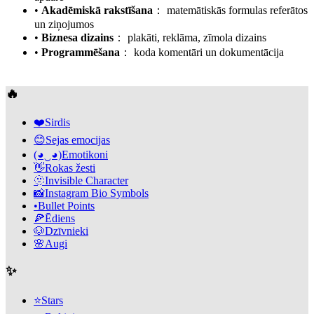
•
Akadēmiskā rakstīšana
：
matemātiskās formulas referātos
un ziņojumos
•
Biznesa dizains
：
plakāti, reklāma, zīmola dizains
•
Programmēšana
：
koda komentāri un dokumentācija
🔥
❤️
Sirdis
😊
Sejas emocijas
(◕‿◕)
Emotikoni
👋
Rokas žesti
🫥
Invisible Character
📸
Instagram Bio Symbols
•
Bullet Points
🍕
Ēdiens
🐶
Dzīvnieki
🌸
Augi
✨
⭐
Stars