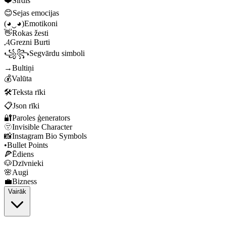
❤️
Sirdis
😊
Sejas emocijas
(◕‿◕)
Emotikoni
👋
Rokas žesti
𝓐
Grezni Burti
꧁꧂
Segvārdu simboli
→
Bultiņi
💰
Valūta
🛠️
Teksta rīki
📋
Json rīki
🔐
Paroles ģenerators
🫥
Invisible Character
📸
Instagram Bio Symbols
•
Bullet Points
🍕
Ēdiens
🐶
Dzīvnieki
🌸
Augi
💼
Bizness
Vairāk