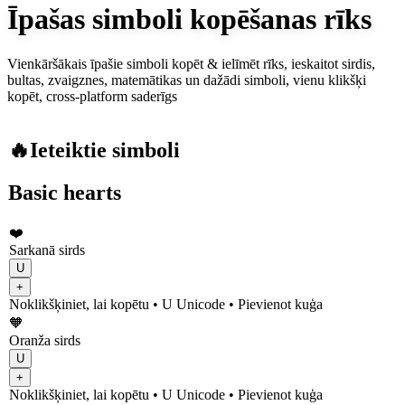
Īpašas simboli kopēšanas rīks
Vienkāršākais īpašie simboli kopēt & ielīmēt rīks, ieskaitot sirdis,
bultas, zvaigznes, matemātikas un dažādi simboli, vienu klikšķi
kopēt, cross-platform saderīgs
🔥Ieteiktie simboli
Basic hearts
❤️
Sarkanā sirds
U
+
Noklikšķiniet, lai kopētu
• U
Unicode
•
Pievienot kuģa
🧡
Oranža sirds
U
+
Noklikšķiniet, lai kopētu
• U
Unicode
•
Pievienot kuģa