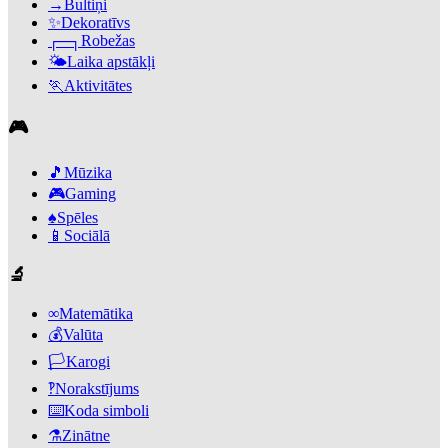
→
Bultiņi
✨
Dekoratīvs
┌─┐
Robežas
🌤️
Laika apstākļi
🏃
Aktivitātes
🎮
🎵
Mūzika
🎮
Gaming
♠️
Spēles
📱
Sociālā
🔬
∞
Matemātika
💰
Valūta
🏳️
Karogi
‽
Norakstījums
⌨️
Koda simboli
⚗️
Zinātne