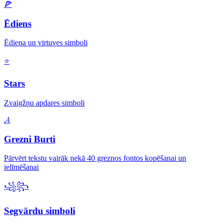
🍕
Ēdiens
Ēdiena un virtuves simboli
⭐
Stars
Zvaigžņu apdares simboli
𝓐
Grezni Burti
Pārvērt tekstu vairāk nekā 40 greznos fontos kopēšanai un
ielīmēšanai
꧁꧂
Segvārdu simboli