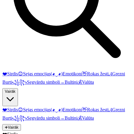
❤️
Sirdis
😊
Sejas emocijas
(◕‿◕)
Emotikoni
👋
Rokas žesti
𝓐
Grezni
Burti
꧁꧂
Segvārdu simboli
→
Bultiņi
💰
Valūta
Vairāk
❤️
Sirdis
😊
Sejas emocijas
(◕‿◕)
Emotikoni
👋
Rokas žesti
𝓐
Grezni
Burti
꧁꧂
Segvārdu simboli
→
Bultiņi
💰
Valūta
➕
Vairāk