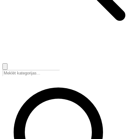
🇱🇻
Latviešu