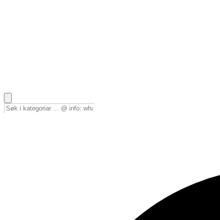
🇳🇴
Norsk