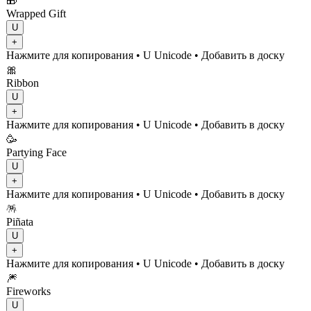
🎁
Wrapped Gift
U
+
Нажмите для копирования
• U
Unicode
•
Добавить в доску
🎀
Ribbon
U
+
Нажмите для копирования
• U
Unicode
•
Добавить в доску
🥳
Partying Face
U
+
Нажмите для копирования
• U
Unicode
•
Добавить в доску
🪅
Piñata
U
+
Нажмите для копирования
• U
Unicode
•
Добавить в доску
🎆
Fireworks
U