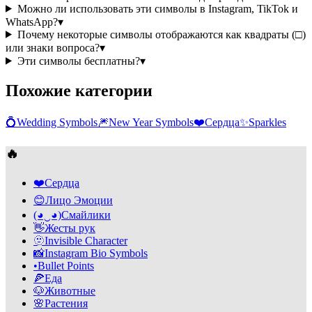
Можно ли использовать эти символы в Instagram, TikTok и
WhatsApp?
▾
Почему некоторые символы отображаются как квадраты (□)
или знаки вопроса?
▾
Эти символы бесплатны?
▾
Похожие категории
💍
Wedding Symbols
🎆
New Year Symbols
❤️
Сердца
✨
Sparkles
🔥
❤️
Сердца
😊
Лицо Эмоции
(◕‿◕)
Смайлики
👋
Жесты рук
🫥
Invisible Character
📸
Instagram Bio Symbols
•
Bullet Points
🍕
Еда
🐶
Животные
🌸
Растения