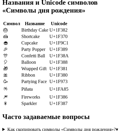
Названия и Unicode символов
«Символы дня рождения»
Символ
Название
Unicode
🎂
Birthday Cake
U+1F382
🍰
Shortcake
U+1F370
🧁
Cupcake
U+1F9C1
🎉
Party Popper
U+1F389
🎊
Confetti Ball
U+1F38A
🎈
Balloon
U+1F388
🎁
Wrapped Gift
U+1F381
🎀
Ribbon
U+1F380
🥳
Partying Face
U+1F973
🪅
Piñata
U+1FA85
🎆
Fireworks
U+1F386
🎇
Sparkler
U+1F387
Часто задаваемые вопросы
Как скопировать символы «Символы дня рождения»?
▾