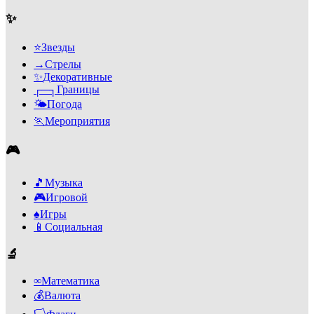
✨
⭐
Звезды
→
Стрелы
✨
Декоративные
┌─┐
Границы
🌤️
Погода
🏃
Мероприятия
🎮
🎵
Музыка
🎮
Игровой
♠️
Игры
📱
Социальная
🔬
∞
Математика
💰
Валюта