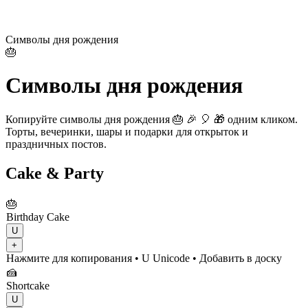
Символы дня рождения
🎂
Символы дня рождения
Копируйте символы дня рождения 🎂 🎉 🎈 🎁 одним кликом.
Торты, вечеринки, шары и подарки для открыток и
праздничных постов.
Cake & Party
🎂
Birthday Cake
U
+
Нажмите для копирования
• U
Unicode
•
Добавить в доску
🍰
Shortcake
U