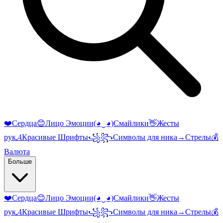
❤️
Сердца
😊
Лицо Эмоции
(◕‿◕)
Смайлики
👋
Жесты
рук
𝓐
Красивые Шрифты
꧁꧂
Символы для ника
→
Стрелы
💰
Валюта
Больше
❤️
Сердца
😊
Лицо Эмоции
(◕‿◕)
Смайлики
👋
Жесты
рук
𝓐
Красивые Шрифты
꧁꧂
Символы для ника
→
Стрелы
💰