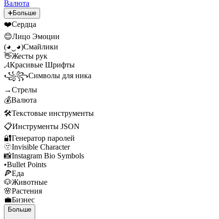
Валюта
➕
Больше
❤️
Сердца
😊
Лицо Эмоции
(◕‿◕)
Смайлики
👋
Жесты рук
𝓐
Красивые Шрифты
꧁꧂
Символы для ника
→
Стрелы
💰
Валюта
🛠️
Текстовые инструменты
📋
Инструменты JSON
🔐
Генератор паролей
🫥
Invisible Character
📸
Instagram Bio Symbols
•
Bullet Points
🍕
Еда
🐶
Животные
🌸
Растения
💼
Бизнес
Больше