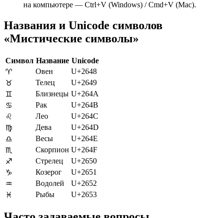
на компьютере — Ctrl+V (Windows) / Cmd+V (Mac).
Названия и Unicode символов
«Мистические символы»
Символ
Название
Unicode
Овен
U+2648
♈
Телец
U+2649
♉
Близнецы
U+264A
♊
Рак
U+264B
♋
Лео
U+264C
♌
Дева
U+264D
♍
Весы
U+264E
♎
Скорпион
U+264F
♏
Стрелец
U+2650
♐
Козерог
U+2651
♑
Водолей
U+2652
♒
Рыбы
U+2653
♓
Часто задаваемые вопросы