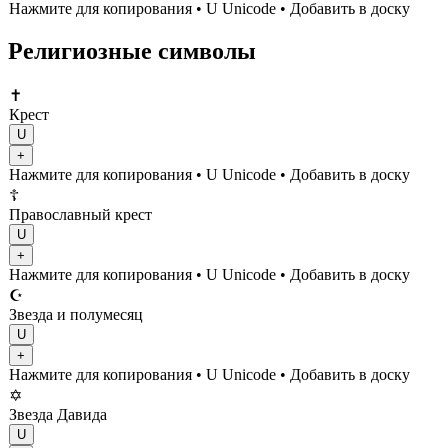
Нажмите для копирования
• U
Unicode
•
Добавить в доску
Религиозные символы
✝️
Крест
U
+
Нажмите для копирования
• U
Unicode
•
Добавить в доску
☦️
Православный крест
U
+
Нажмите для копирования
• U
Unicode
•
Добавить в доску
☪️
Звезда и полумесяц
U
+
Нажмите для копирования
• U
Unicode
•
Добавить в доску
✡️
Звезда Давида
U