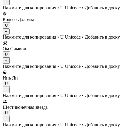
+
Нажмите для копирования
• U
Unicode
•
Добавить в доску
☸️
Колесо Дхармы
U
+
Нажмите для копирования
• U
Unicode
•
Добавить в доску
🕉️
Ом Символ
U
+
Нажмите для копирования
• U
Unicode
•
Добавить в доску
☯️
Инь Ян
U
+
Нажмите для копирования
• U
Unicode
•
Добавить в доску
🔯
Шестиконечная звезда
U
+
Нажмите для копирования
• U
Unicode
•
Добавить в доску