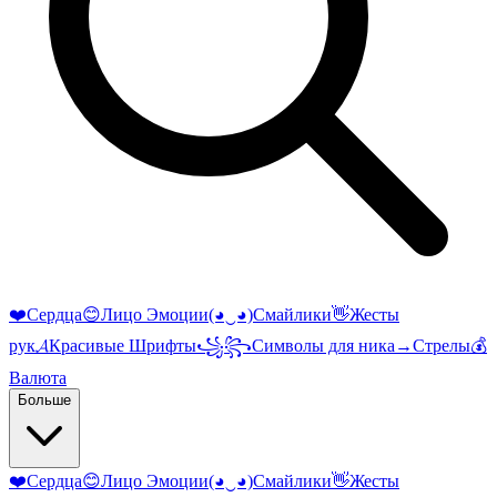
❤️
Сердца
😊
Лицо Эмоции
(◕‿◕)
Смайлики
👋
Жесты
рук
𝓐
Красивые Шрифты
꧁꧂
Символы для ника
→
Стрелы
💰
Валюта
Больше
❤️
Сердца
😊
Лицо Эмоции
(◕‿◕)
Смайлики
👋
Жесты