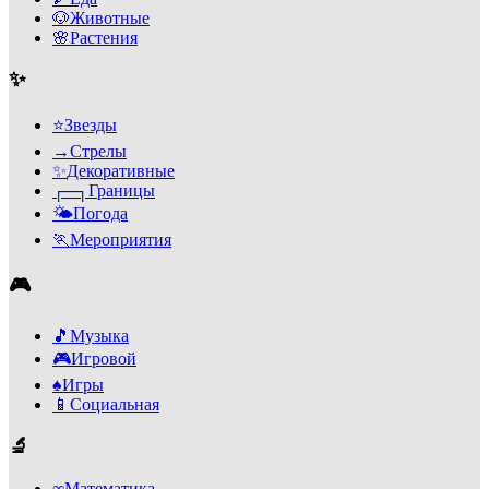
🐶
Животные
🌸
Растения
✨
⭐
Звезды
→
Стрелы
✨
Декоративные
┌─┐
Границы
🌤️
Погода
🏃
Мероприятия
🎮
🎵
Музыка
🎮
Игровой
♠️
Игры
📱
Социальная
🔬
∞
Математика