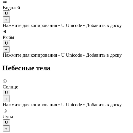
♒
Водолей
U
+
Нажмите для копирования
• U
Unicode
•
Добавить в доску
♓
Рыбы
U
+
Нажмите для копирования
• U
Unicode
•
Добавить в доску
Небесные тела
☉
Солнце
U
+
Нажмите для копирования
• U
Unicode
•
Добавить в доску
☽
Луна
U
+