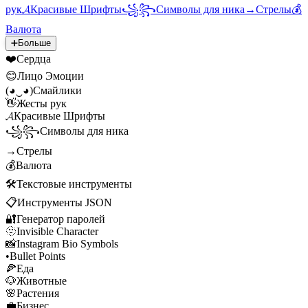
рук
𝓐
Красивые Шрифты
꧁꧂
Символы для ника
→
Стрелы
💰
Валюта
➕
Больше
❤️
Сердца
😊
Лицо Эмоции
(◕‿◕)
Смайлики
👋
Жесты рук
𝓐
Красивые Шрифты
꧁꧂
Символы для ника
→
Стрелы
💰
Валюта
🛠️
Текстовые инструменты
📋
Инструменты JSON
🔐
Генератор паролей
🫥
Invisible Character
📸
Instagram Bio Symbols
•
Bullet Points
🍕
Еда
🐶
Животные
🌸
Растения
💼
Бизнес