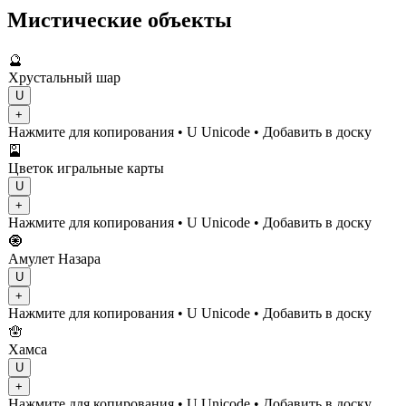
Мистические объекты
🔮
Хрустальный шар
U
+
Нажмите для копирования
• U
Unicode
•
Добавить в доску
🎴
Цветок игральные карты
U
+
Нажмите для копирования
• U
Unicode
•
Добавить в доску
🧿
Амулет Назара
U
+
Нажмите для копирования
• U
Unicode
•
Добавить в доску
🪬
Хамса
U
+
Нажмите для копирования
• U
Unicode
•
Добавить в доску