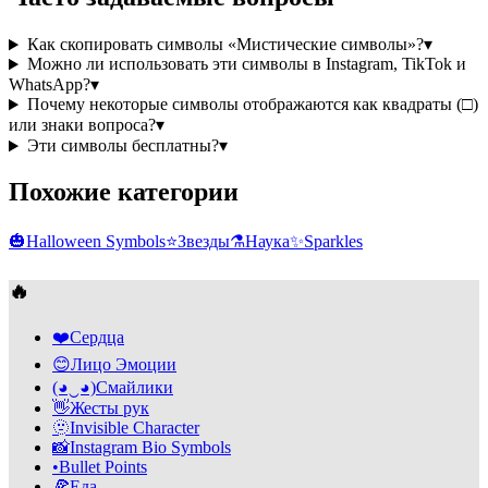
Как скопировать символы «Мистические символы»?
▾
Можно ли использовать эти символы в Instagram, TikTok и
WhatsApp?
▾
Почему некоторые символы отображаются как квадраты (□)
или знаки вопроса?
▾
Эти символы бесплатны?
▾
Похожие категории
🎃
Halloween Symbols
⭐
Звезды
⚗️
Наука
✨
Sparkles
🔥
❤️
Сердца
😊
Лицо Эмоции
(◕‿◕)
Смайлики
👋
Жесты рук
🫥
Invisible Character
📸
Instagram Bio Symbols
•
Bullet Points
🍕
Еда