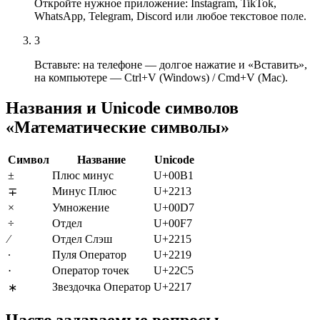
Откройте нужное приложение: Instagram, TikTok,
WhatsApp, Telegram, Discord или любое текстовое поле.
3
Вставьте: на телефоне — долгое нажатие и «Вставить»,
на компьютере — Ctrl+V (Windows) / Cmd+V (Mac).
Названия и Unicode символов
«Математические символы»
Символ
Название
Unicode
±
Плюс минус
U+00B1
Минус Плюс
U+2213
∓
×
Умножение
U+00D7
÷
Отдел
U+00F7
∕
Отдел Слэш
U+2215
∙
Пуля Оператор
U+2219
Оператор точек
U+22C5
⋅
Звездочка Оператор
U+2217
∗