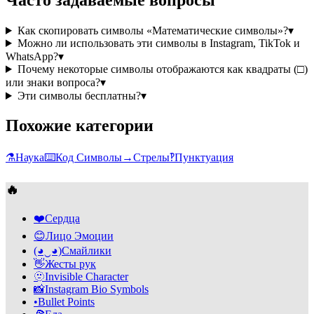
Часто задаваемые вопросы
Как скопировать символы «Математические символы»?
▾
Можно ли использовать эти символы в Instagram, TikTok и
WhatsApp?
▾
Почему некоторые символы отображаются как квадраты (□)
или знаки вопроса?
▾
Эти символы бесплатны?
▾
Похожие категории
⚗️
Наука
⌨️
Код Символы
→
Стрелы
‽
Пунктуация
🔥
❤️
Сердца
😊
Лицо Эмоции
(◕‿◕)
Смайлики
👋
Жесты рук
🫥
Invisible Character
📸
Instagram Bio Symbols
•
Bullet Points