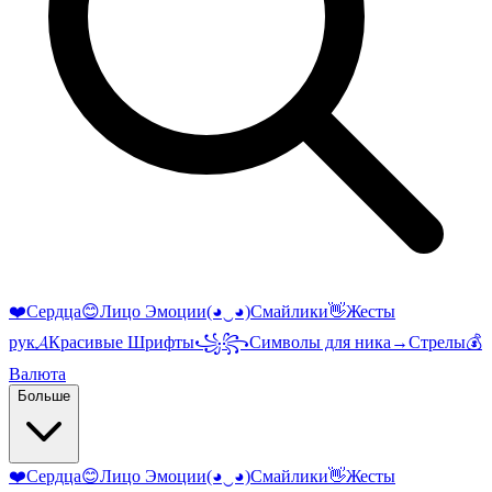
❤️
Сердца
😊
Лицо Эмоции
(◕‿◕)
Смайлики
👋
Жесты
рук
𝓐
Красивые Шрифты
꧁꧂
Символы для ника
→
Стрелы
💰
Валюта
Больше
❤️
Сердца
😊
Лицо Эмоции
(◕‿◕)
Смайлики
👋
Жесты