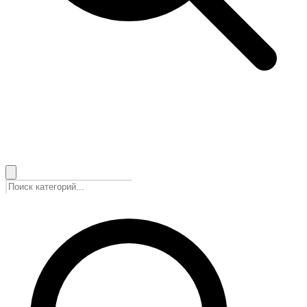
🇷🇺
Русский