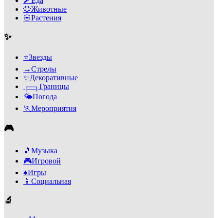
🍕
Еда
🐶
Животные
🌸
Растения
✨
⭐
Звезды
→
Стрелы
✨
Декоративные
┌─┐
Границы
🌤️
Погода
🏃
Мероприятия
🎮
🎵
Музыка
🎮
Игровой
♠️
Игры
📱
Социальная
🔬