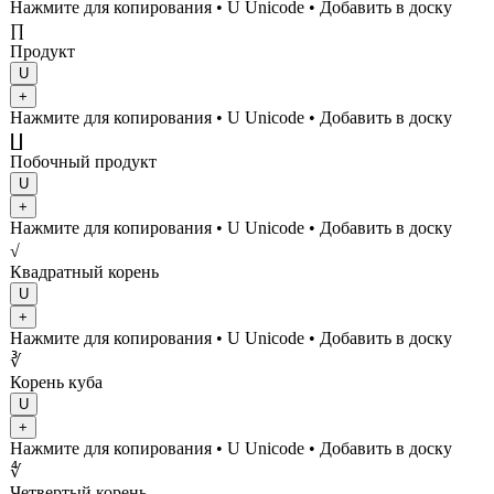
Нажмите для копирования
• U
Unicode
•
Добавить в доску
∏
Продукт
U
+
Нажмите для копирования
• U
Unicode
•
Добавить в доску
∐
Побочный продукт
U
+
Нажмите для копирования
• U
Unicode
•
Добавить в доску
√
Квадратный корень
U
+
Нажмите для копирования
• U
Unicode
•
Добавить в доску
∛
Корень куба
U
+
Нажмите для копирования
• U
Unicode
•
Добавить в доску
∜
Четвертый корень