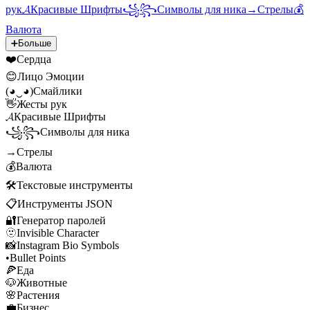
рук
𝓐
Красивые Шрифты
꧁꧂
Символы для ника
→
Стрелы
💰
Валюта
➕
Больше
❤️
Сердца
😊
Лицо Эмоции
(◕‿◕)
Смайлики
👋
Жесты рук
𝓐
Красивые Шрифты
꧁꧂
Символы для ника
→
Стрелы
💰
Валюта
🛠️
Текстовые инструменты
📋
Инструменты JSON
🔐
Генератор паролей
🫥
Invisible Character
📸
Instagram Bio Symbols
•
Bullet Points
🍕
Еда
🐶
Животные
🌸
Растения
💼
Бизнес