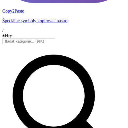
Copy2Paste
Špeciálne symboly kopírovať nástroj
/
♠️
Hry