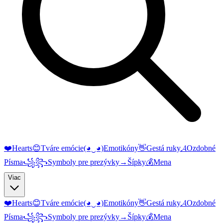
❤️
Hearts
😊
Tváre emócie
(◕‿◕)
Emotikóny
👋
Gestá ruky
𝓐
Ozdobné
Písma
꧁꧂
Symboly pre prezývky
→
Šípky
💰
Mena
Viac
❤️
Hearts
😊
Tváre emócie
(◕‿◕)
Emotikóny
👋
Gestá ruky
𝓐
Ozdobné
Písma
꧁꧂
Symboly pre prezývky
→
Šípky
💰
Mena