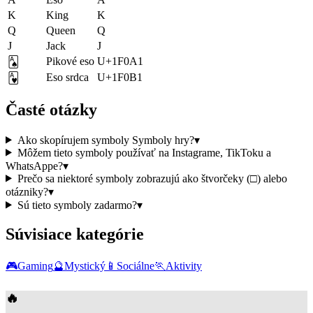
K
King
K
Q
Queen
Q
J
Jack
J
Pikové eso
U+1F0A1
🂡
Eso srdca
U+1F0B1
🂱
Časté otázky
Ako skopírujem symboly Symboly hry?
▾
Môžem tieto symboly používať na Instagrame, TikToku a
WhatsAppe?
▾
Prečo sa niektoré symboly zobrazujú ako štvorčeky (□) alebo
otázniky?
▾
Sú tieto symboly zadarmo?
▾
Súvisiace kategórie
🎮
Gaming
🔮
Mystický
📱
Sociálne
🏃
Aktivity
🔥