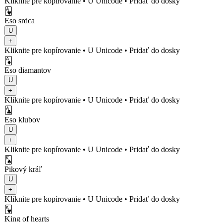
Kliknite pre kopírovanie
• U
Unicode
•
Pridať do dosky
🂱
Eso srdca
U
+
Kliknite pre kopírovanie
• U
Unicode
•
Pridať do dosky
🃁
Eso diamantov
U
+
Kliknite pre kopírovanie
• U
Unicode
•
Pridať do dosky
🃑
Eso klubov
U
+
Kliknite pre kopírovanie
• U
Unicode
•
Pridať do dosky
🂮
Pikový kráľ
U
+
Kliknite pre kopírovanie
• U
Unicode
•
Pridať do dosky
🂾
King of hearts