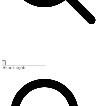
🇸🇰
Slovenčina