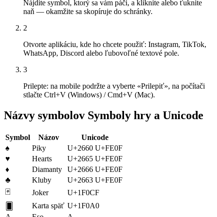
Nájdite symbol, ktorý sa vám páči, a kliknite alebo ťuknite
naň — okamžite sa skopíruje do schránky.
2
Otvorte aplikáciu, kde ho chcete použiť: Instagram, TikTok,
WhatsApp, Discord alebo ľubovoľné textové pole.
3
Prilepte: na mobile podržte a vyberte «Prilepiť», na počítači
stlačte Ctrl+V (Windows) / Cmd+V (Mac).
Názvy symbolov Symboly hry a Unicode
Symbol
Názov
Unicode
♠️
Piky
U+2660 U+FE0F
♥️
Hearts
U+2665 U+FE0F
♦️
Diamanty
U+2666 U+FE0F
♣️
Kluby
U+2663 U+FE0F
🃏
Joker
U+1F0CF
Karta späť
U+1F0A0
🂠
A
Eso
A