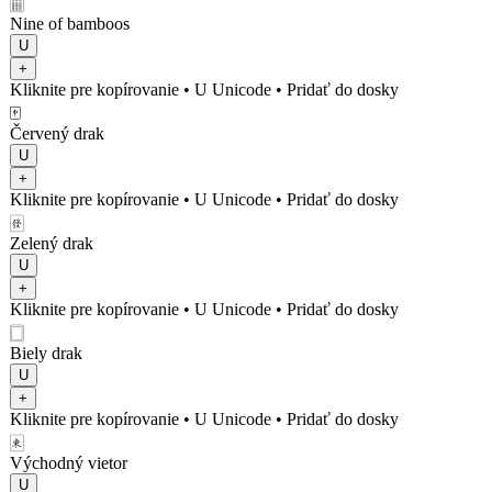
🀘
Nine of bamboos
U
+
Kliknite pre kopírovanie
• U
Unicode
•
Pridať do dosky
🀄
Červený drak
U
+
Kliknite pre kopírovanie
• U
Unicode
•
Pridať do dosky
🀅
Zelený drak
U
+
Kliknite pre kopírovanie
• U
Unicode
•
Pridať do dosky
🀆
Biely drak
U
+
Kliknite pre kopírovanie
• U
Unicode
•
Pridať do dosky
🀀
Východný vietor
U