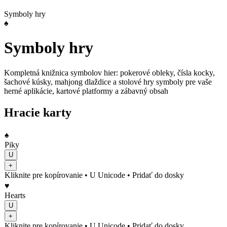
Symboly hry
♠️
Symboly hry
Kompletná knižnica symbolov hier: pokerové obleky, čísla kocky,
šachové kúsky, mahjong dlaždice a stolové hry symboly pre vaše
herné aplikácie, kartové platformy a zábavný obsah
Hracie karty
♠️
Piky
U
+
Kliknite pre kopírovanie
• U
Unicode
•
Pridať do dosky
♥️
Hearts
U
+
Kliknite pre kopírovanie
• U
Unicode
•
Pridať do dosky