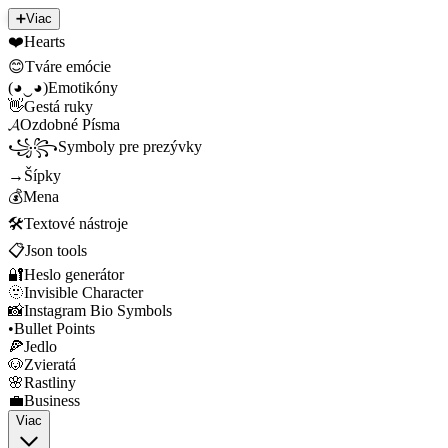
➕
Viac
❤️
Hearts
😊
Tváre emócie
(◕‿◕)
Emotikóny
👋
Gestá ruky
𝓐
Ozdobné Písma
꧁꧂
Symboly pre prezývky
→
Šípky
💰
Mena
🛠️
Textové nástroje
📋
Json tools
🔐
Heslo generátor
🫥
Invisible Character
📸
Instagram Bio Symbols
•
Bullet Points
🍕
Jedlo
🐶
Zvieratá
🌸
Rastliny
💼
Business
Viac