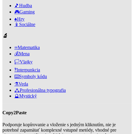
🎵
Hudba
🎮
Gaming
♠️
Hry
📱
Sociálne
🔬
∞
Matematika
💰
Mena
🏳️
Vlajky
‽
Interpunkcia
⌨️
Symboly kódu
⚗️
Veda
⁂
Profesionálna typografia
🔮
Mystický
Copy2Paste
Podporuje kopírovanie a vloženie s jedným kliknutím, nie je
potrebné zapamätať komplexné vstupné metódy, vhodné pre