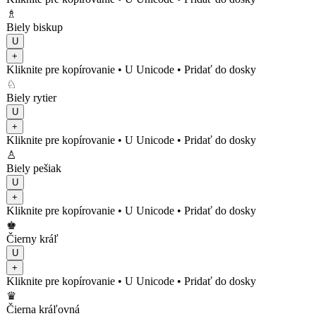
♗
Biely biskup
U
+
Kliknite pre kopírovanie
• U
Unicode
•
Pridať do dosky
♘
Biely rytier
U
+
Kliknite pre kopírovanie
• U
Unicode
•
Pridať do dosky
♙
Biely pešiak
U
+
Kliknite pre kopírovanie
• U
Unicode
•
Pridať do dosky
♚
Čierny kráľ
U
+
Kliknite pre kopírovanie
• U
Unicode
•
Pridať do dosky
♛
Čierna kráľovná