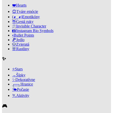
❤️
Hearts
😊
Tváre emócie
(◕‿◕)
Emotikóny
👋
Gestá ruky
🫥
Invisible Character
📸
Instagram Bio Symbols
•
Bullet Points
🍕
Jedlo
🐶
Zvieratá
🌸
Rastliny
✨
⭐
Stars
→
Šípky
✨
Dekoratívne
┌─┐
Hranice
🌤️
Počasie
🏃
Aktivity
🎮