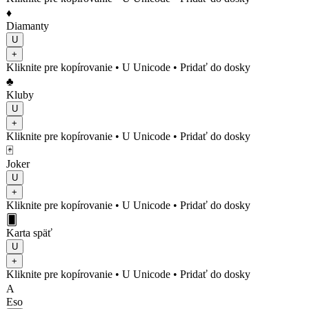
♦️
Diamanty
U
+
Kliknite pre kopírovanie
• U
Unicode
•
Pridať do dosky
♣️
Kluby
U
+
Kliknite pre kopírovanie
• U
Unicode
•
Pridať do dosky
🃏
Joker
U
+
Kliknite pre kopírovanie
• U
Unicode
•
Pridať do dosky
🂠
Karta späť
U
+
Kliknite pre kopírovanie
• U
Unicode
•
Pridať do dosky
A
Eso