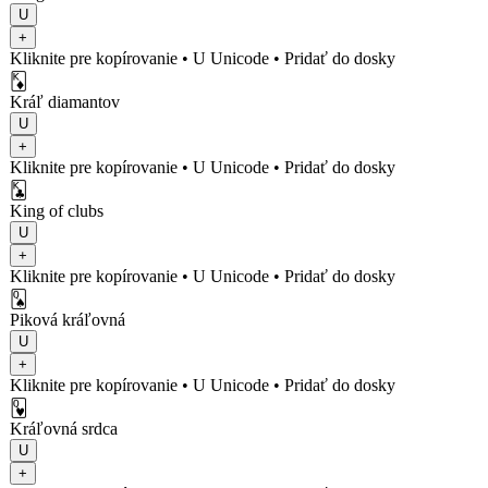
U
+
Kliknite pre kopírovanie
• U
Unicode
•
Pridať do dosky
🃎
Kráľ diamantov
U
+
Kliknite pre kopírovanie
• U
Unicode
•
Pridať do dosky
🃞
King of clubs
U
+
Kliknite pre kopírovanie
• U
Unicode
•
Pridať do dosky
🂭
Piková kráľovná
U
+
Kliknite pre kopírovanie
• U
Unicode
•
Pridať do dosky
🂽
Kráľovná srdca
U
+