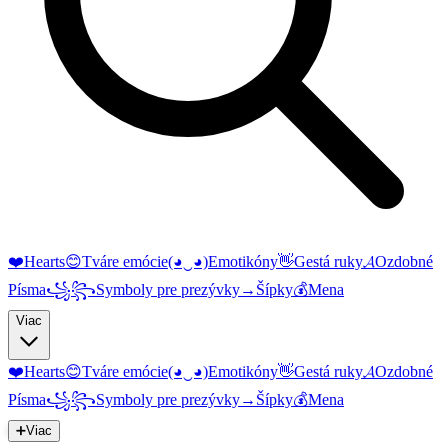
❤️
Hearts
😊
Tváre emócie
(◕‿◕)
Emotikóny
👋
Gestá ruky
𝓐
Ozdobné
Písma
꧁꧂
Symboly pre prezývky
→
Šípky
💰
Mena
Viac
❤️
Hearts
😊
Tváre emócie
(◕‿◕)
Emotikóny
👋
Gestá ruky
𝓐
Ozdobné
Písma
꧁꧂
Symboly pre prezývky
→
Šípky
💰
Mena
➕
Viac