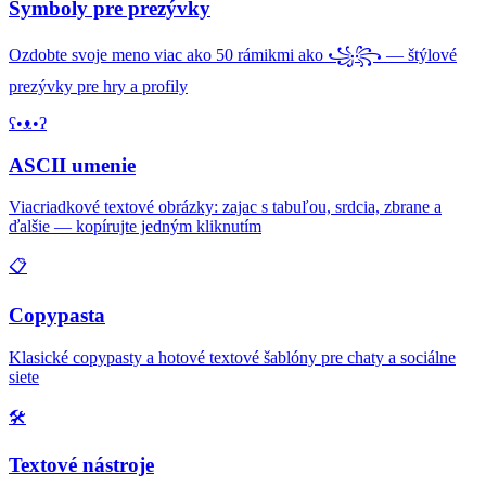
Symboly pre prezývky
Ozdobte svoje meno viac ako 50 rámikmi ako ꧁꧂ — štýlové
prezývky pre hry a profily
ʕ•ᴥ•ʔ
ASCII umenie
Viacriadkové textové obrázky: zajac s tabuľou, srdcia, zbrane a
ďalšie — kopírujte jedným kliknutím
📋
Copypasta
Klasické copypasty a hotové textové šablóny pre chaty a sociálne
siete
🛠️
Textové nástroje