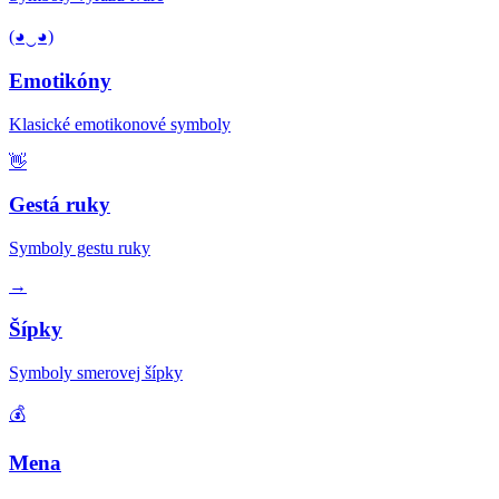
(◕‿◕)
Emotikóny
Klasické emotikonové symboly
👋
Gestá ruky
Symboly gestu ruky
→
Šípky
Symboly smerovej šípky
💰
Mena