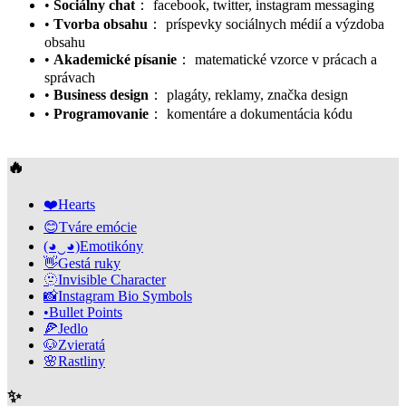
•
Sociálny chat
：
facebook, twitter, instagram messaging
•
Tvorba obsahu
：
príspevky sociálnych médií a výzdoba
obsahu
•
Akademické písanie
：
matematické vzorce v prácach a
správach
•
Business design
：
plagáty, reklamy, značka design
•
Programovanie
：
komentáre a dokumentácia kódu
🔥
❤️
Hearts
😊
Tváre emócie
(◕‿◕)
Emotikóny
👋
Gestá ruky
🫥
Invisible Character
📸
Instagram Bio Symbols
•
Bullet Points
🍕
Jedlo
🐶
Zvieratá
🌸
Rastliny
✨