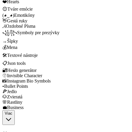
❤️
Hearts
😊
Tváre emócie
(◕‿◕)
Emotikóny
👋
Gestá ruky
𝓐
Ozdobné Písma
꧁꧂
Symboly pre prezývky
→
Šípky
💰
Mena
🛠️
Textové nástroje
📋
Json tools
🔐
Heslo generátor
🫥
Invisible Character
📸
Instagram Bio Symbols
•
Bullet Points
🍕
Jedlo
🐶
Zvieratá
🌸
Rastliny
💼
Business
Viac