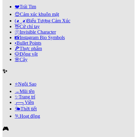
❤️
Trái Tim
😊
Cảm xúc khuôn mặt
(◕‿◕)
Biểu Tượng Cảm Xúc
👋
Cử chỉ tay
🫥
Invisible Character
📸
Instagram Bio Symbols
•
Bullet Points
🍕
Thực phẩm
🐶
Động vật
🌸
Cây
✨
⭐
Ngôi Sao
→
Mũi tên
✨
Trang trí
┌─┐
Viền
🌤️
Thời tiết
🏃
Hoạt động
🎮