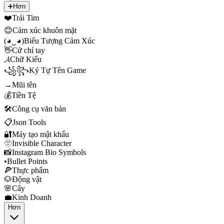
➕
Hơn
❤️
Trái Tim
😊
Cảm xúc khuôn mặt
(◕‿◕)
Biểu Tượng Cảm Xúc
👋
Cử chỉ tay
𝓐
Chữ Kiểu
꧁꧂
Ký Tự Tên Game
→
Mũi tên
💰
Tiền Tệ
🛠️
Công cụ văn bản
📋
Json Tools
🔐
Máy tạo mật khẩu
🫥
Invisible Character
📸
Instagram Bio Symbols
•
Bullet Points
🍕
Thực phẩm
🐶
Động vật
🌸
Cây
💼
Kinh Doanh
Hơn