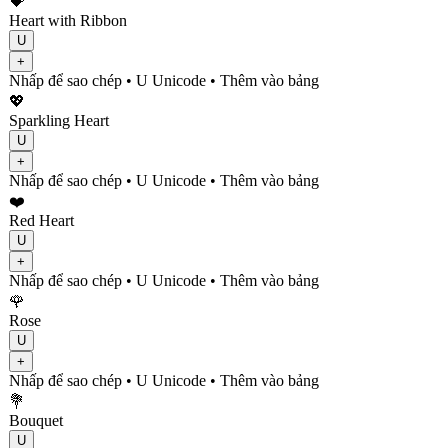
💝
Heart with Ribbon
U
+
Nhấp để sao chép
• U
Unicode
•
Thêm vào bảng
💖
Sparkling Heart
U
+
Nhấp để sao chép
• U
Unicode
•
Thêm vào bảng
❤️
Red Heart
U
+
Nhấp để sao chép
• U
Unicode
•
Thêm vào bảng
🌹
Rose
U
+
Nhấp để sao chép
• U
Unicode
•
Thêm vào bảng
💐
Bouquet
U