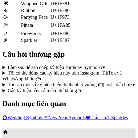
🎁
Wrapped Gift
U+1F381
🎀
Ribbon
U+1F380
🥳
Partying Face
U+1F973
🪅
Piñata
U+1FA85
🎆
Fireworks
U+1F386
🎇
Sparkler
U+1F387
Câu hỏi thường gặp
Làm sao để sao chép ký hiệu Birthday Symbols?
▾
Tôi có thể dùng các ký hiệu này trên Instagram, TikTok và
WhatsApp không?
▾
Tại sao một số ký hiệu hiển thị thành ô vuông (□) hoặc dấu hỏi?
▾
Các ký hiệu này có miễn phí không?
▾
Danh mục liên quan
💍
Wedding Symbols
🎆
New Year Symbols
❤️
Trái Tim
✨
Sparkles
🔥