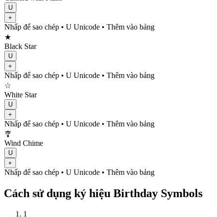
U
+
Nhấp để sao chép
• U
Unicode
•
Thêm vào bảng
★
Black Star
U
+
Nhấp để sao chép
• U
Unicode
•
Thêm vào bảng
☆
White Star
U
+
Nhấp để sao chép
• U
Unicode
•
Thêm vào bảng
🎐
Wind Chime
U
+
Nhấp để sao chép
• U
Unicode
•
Thêm vào bảng
Cách sử dụng ký hiệu Birthday Symbols
1