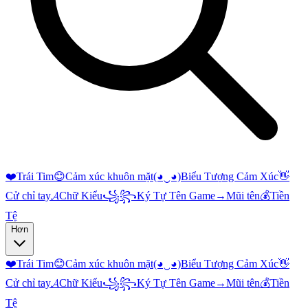
❤️
Trái Tim
😊
Cảm xúc khuôn mặt
(◕‿◕)
Biểu Tượng Cảm Xúc
👋
Cử chỉ tay
𝓐
Chữ Kiểu
꧁꧂
Ký Tự Tên Game
→
Mũi tên
💰
Tiền
Tệ
Hơn
❤️
Trái Tim
😊
Cảm xúc khuôn mặt
(◕‿◕)
Biểu Tượng Cảm Xúc
👋
Cử chỉ tay
𝓐
Chữ Kiểu
꧁꧂
Ký Tự Tên Game
→
Mũi tên
💰
Tiền
Tệ