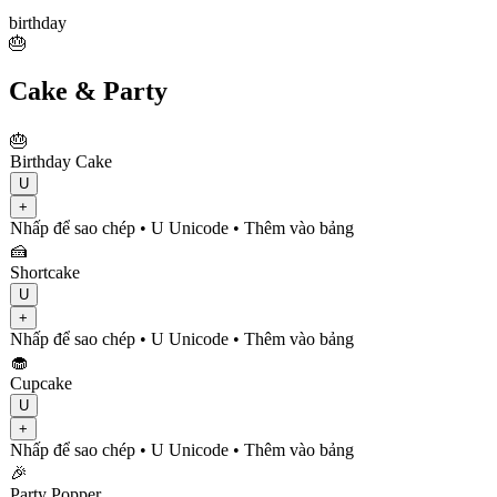
birthday
🎂
Cake & Party
🎂
Birthday Cake
U
+
Nhấp để sao chép
• U
Unicode
•
Thêm vào bảng
🍰
Shortcake
U
+
Nhấp để sao chép
• U
Unicode
•
Thêm vào bảng
🧁
Cupcake
U
+
Nhấp để sao chép
• U
Unicode
•
Thêm vào bảng
🎉
Party Popper