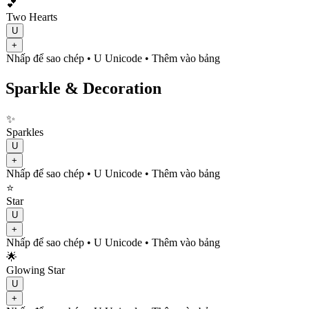
💕
Two Hearts
U
+
Nhấp để sao chép
• U
Unicode
•
Thêm vào bảng
Sparkle & Decoration
✨
Sparkles
U
+
Nhấp để sao chép
• U
Unicode
•
Thêm vào bảng
⭐
Star
U
+
Nhấp để sao chép
• U
Unicode
•
Thêm vào bảng
🌟
Glowing Star
U
+