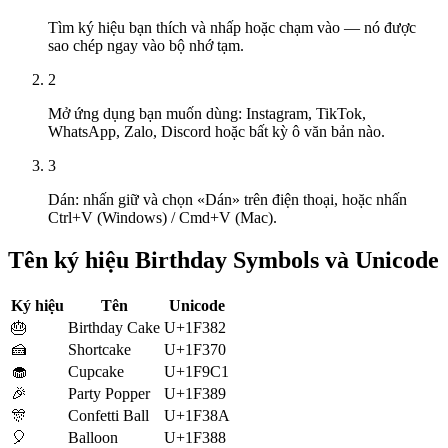
Tìm ký hiệu bạn thích và nhấp hoặc chạm vào — nó được
sao chép ngay vào bộ nhớ tạm.
2
Mở ứng dụng bạn muốn dùng: Instagram, TikTok,
WhatsApp, Zalo, Discord hoặc bất kỳ ô văn bản nào.
3
Dán: nhấn giữ và chọn «Dán» trên điện thoại, hoặc nhấn
Ctrl+V (Windows) / Cmd+V (Mac).
Tên ký hiệu Birthday Symbols và Unicode
Ký hiệu
Tên
Unicode
🎂
Birthday Cake
U+1F382
🍰
Shortcake
U+1F370
🧁
Cupcake
U+1F9C1
🎉
Party Popper
U+1F389
🎊
Confetti Ball
U+1F38A
🎈
Balloon
U+1F388