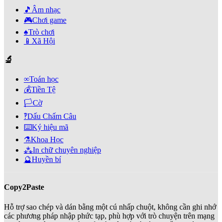
🎵
Âm nhạc
🎮
Chơi game
♠️
Trò chơi
📱
Xã Hội
🔬
∞
Toán học
💰
Tiền Tệ
🏳️
Cờ
‽
Dấu Chấm Câu
⌨️
Ký hiệu mã
⚗️
Khoa Học
⁂
In chữ chuyên nghiệp
🔮
Huyền bí
Copy2Paste
Hỗ trợ sao chép và dán bằng một cú nhấp chuột, không cần ghi nhớ
các phương pháp nhập phức tạp, phù hợp với trò chuyện trên mạng