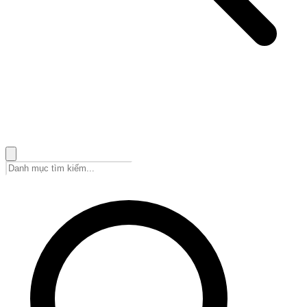
🇻🇳
Tiếng Việt