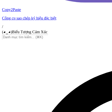
Copy2Paste
Công cụ sao chép ký hiệu đặc biệt
/
(◕‿◕)
Biểu Tượng Cảm Xúc