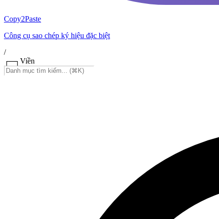
Copy2Paste
Công cụ sao chép ký hiệu đặc biệt
/
┌─┐
Viền