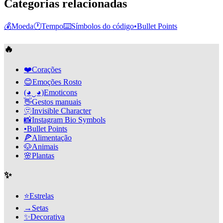
Categorias relacionadas
💰
Moeda
🕐
Tempo
⌨️
Símbolos do código
•
Bullet Points
🔥
❤️
Corações
😊
Emoções Rosto
(◕‿◕)
Emoticons
👋
Gestos manuais
🫥
Invisible Character
📸
Instagram Bio Symbols
•
Bullet Points
🍕
Alimentação
🐶
Animais
🌸
Plantas
✨
⭐
Estrelas
→
Setas
✨
Decorativa