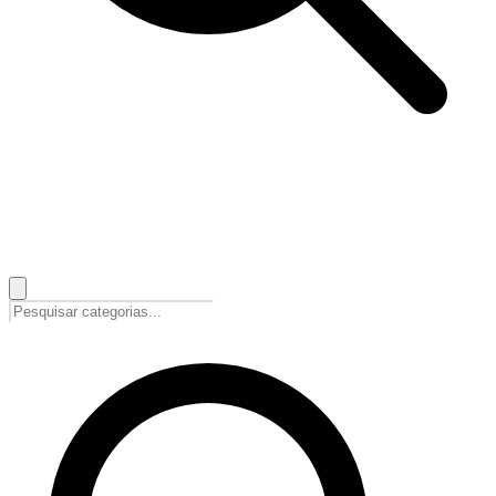
🇵🇹
Português