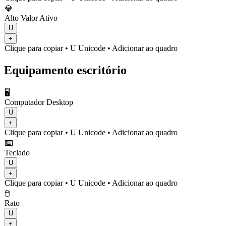
💎
Alto Valor Ativo
U
+
Clique para copiar
• U
Unicode
•
Adicionar ao quadro
Equipamento escritório
🖥️
Computador Desktop
U
+
Clique para copiar
• U
Unicode
•
Adicionar ao quadro
⌨️
Teclado
U
+
Clique para copiar
• U
Unicode
•
Adicionar ao quadro
🖱️
Rato
U
+