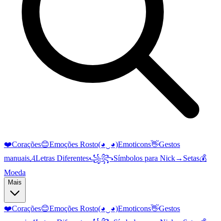
❤️
Corações
😊
Emoções Rosto
(◕‿◕)
Emoticons
👋
Gestos
manuais
𝓐
Letras Diferentes
꧁꧂
Símbolos para Nick
→
Setas
💰
Moeda
Mais
❤️
Corações
😊
Emoções Rosto
(◕‿◕)
Emoticons
👋
Gestos