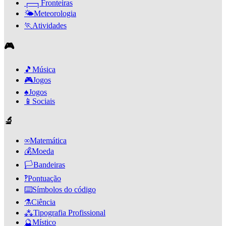
┌─┐
Fronteiras
🌤️
Meteorologia
🏃
Atividades
🎮
🎵
Música
🎮
Jogos
♠️
Jogos
📱
Sociais
🔬
∞
Matemática
💰
Moeda
🏳️
Bandeiras
‽
Pontuação
⌨️
Símbolos do código
⚗️
Ciência
⁂
Tipografia Profissional
🔮
Místico