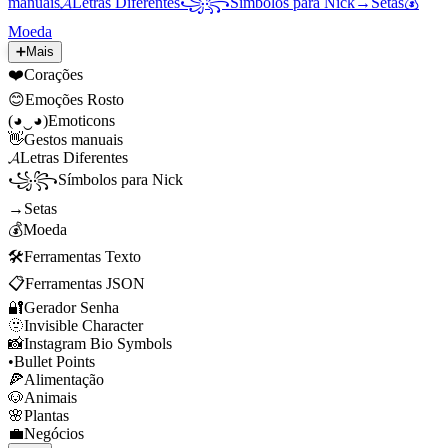
manuais
𝓐
Letras Diferentes
꧁꧂
Símbolos para Nick
→
Setas
💰
Moeda
➕
Mais
❤️
Corações
😊
Emoções Rosto
(◕‿◕)
Emoticons
👋
Gestos manuais
𝓐
Letras Diferentes
꧁꧂
Símbolos para Nick
→
Setas
💰
Moeda
🛠️
Ferramentas Texto
📋
Ferramentas JSON
🔐
Gerador Senha
🫥
Invisible Character
📸
Instagram Bio Symbols
•
Bullet Points
🍕
Alimentação
🐶
Animais
🌸
Plantas
💼
Negócios