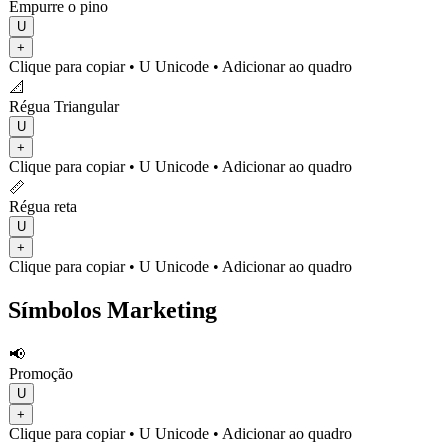
Empurre o pino
U
+
Clique para copiar
• U
Unicode
•
Adicionar ao quadro
📐
Régua Triangular
U
+
Clique para copiar
• U
Unicode
•
Adicionar ao quadro
📏
Régua reta
U
+
Clique para copiar
• U
Unicode
•
Adicionar ao quadro
Símbolos Marketing
📢
Promoção
U
+
Clique para copiar
• U
Unicode
•
Adicionar ao quadro