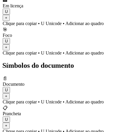
🏥
Em licença
U
+
Clique para copiar
• U
Unicode
•
Adicionar ao quadro
🎯
Foco
U
+
Clique para copiar
• U
Unicode
•
Adicionar ao quadro
Símbolos do documento
📄
Documento
U
+
Clique para copiar
• U
Unicode
•
Adicionar ao quadro
📋
Prancheta
U
+
Clique para copiar
• U
Unicode
•
Adicionar ao quadro