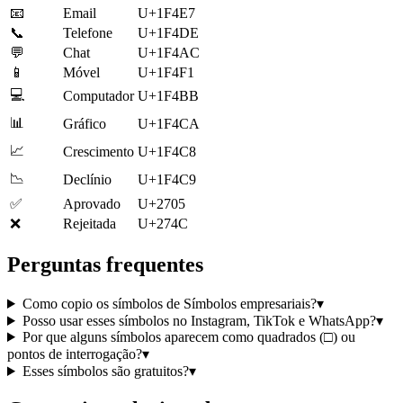
📧
Email
U+1F4E7
📞
Telefone
U+1F4DE
💬
Chat
U+1F4AC
📱
Móvel
U+1F4F1
💻
Computador
U+1F4BB
📊
Gráfico
U+1F4CA
📈
Crescimento
U+1F4C8
📉
Declínio
U+1F4C9
✅
Aprovado
U+2705
❌
Rejeitada
U+274C
Perguntas frequentes
Como copio os símbolos de Símbolos empresariais?
▾
Posso usar esses símbolos no Instagram, TikTok e WhatsApp?
▾
Por que alguns símbolos aparecem como quadrados (□) ou
pontos de interrogação?
▾
Esses símbolos são gratuitos?
▾