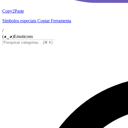
Copy2Paste
Símbolos especiais Copiar Ferramenta
/
(◕‿◕)
Emoticons