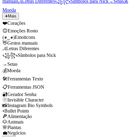
manuais
𝓐
Letras Diferentes
꧁꧂
Símbolos para Nick
→
Setas
💰
Moeda
➕
Mais
❤️
Corações
😊
Emoções Rosto
(◕‿◕)
Emoticons
👋
Gestos manuais
𝓐
Letras Diferentes
꧁꧂
Símbolos para Nick
→
Setas
💰
Moeda
🛠️
Ferramentas Texto
📋
Ferramentas JSON
🔐
Gerador Senha
🫥
Invisible Character
📸
Instagram Bio Symbols
•
Bullet Points
🍕
Alimentação
🐶
Animais
🌸
Plantas
💼
Negócios