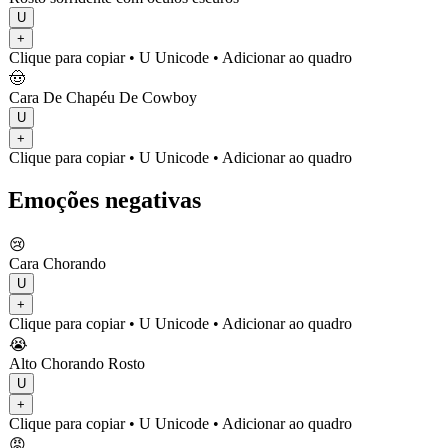
U
+
Clique para copiar
• U
Unicode
•
Adicionar ao quadro
🤠
Cara De Chapéu De Cowboy
U
+
Clique para copiar
• U
Unicode
•
Adicionar ao quadro
Emoções negativas
😢
Cara Chorando
U
+
Clique para copiar
• U
Unicode
•
Adicionar ao quadro
😭
Alto Chorando Rosto
U
+
Clique para copiar
• U
Unicode
•
Adicionar ao quadro
😡