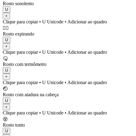
Rosto sonolento
U
+
Clique para copiar
• U
Unicode
•
Adicionar ao quadro
😮‍💨
Rosto expirando
U
+
Clique para copiar
• U
Unicode
•
Adicionar ao quadro
🤒
Rosto com termômetro
U
+
Clique para copiar
• U
Unicode
•
Adicionar ao quadro
🤕
Rosto com atadura na cabeça
U
+
Clique para copiar
• U
Unicode
•
Adicionar ao quadro
😵
Rosto tonto
U