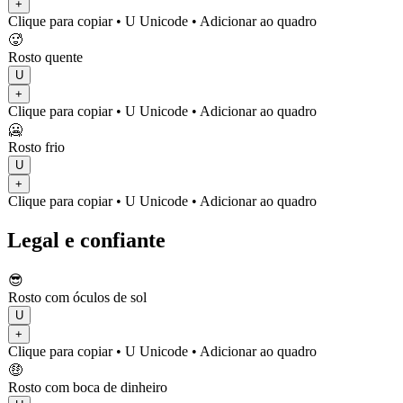
+
Clique para copiar
• U
Unicode
•
Adicionar ao quadro
🥵
Rosto quente
U
+
Clique para copiar
• U
Unicode
•
Adicionar ao quadro
🥶
Rosto frio
U
+
Clique para copiar
• U
Unicode
•
Adicionar ao quadro
Legal e confiante
😎
Rosto com óculos de sol
U
+
Clique para copiar
• U
Unicode
•
Adicionar ao quadro
🤑
Rosto com boca de dinheiro