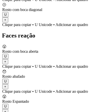
🫤
Rosto com boca diagonal
U
+
Clique para copiar
• U
Unicode
•
Adicionar ao quadro
Faces reação
😮
Rosto com boca aberta
U
+
Clique para copiar
• U
Unicode
•
Adicionar ao quadro
😯
Rosto abafado
U
+
Clique para copiar
• U
Unicode
•
Adicionar ao quadro
😲
Rosto Espantado
U
+