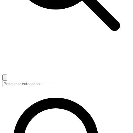
🇵🇹
Português