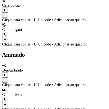
🐶
Cara do cão
U
+
Clique para copiar
• U
Unicode
•
Adicionar ao quadro
🐱
Cara do gato
U
+
Clique para copiar
• U
Unicode
•
Adicionar ao quadro
Animado
🤩
Deslumbrado
U
+
Clique para copiar
• U
Unicode
•
Adicionar ao quadro
🥳
Cara de festa
U
+