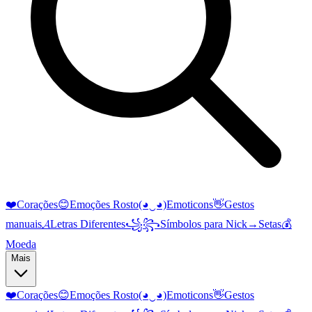
❤️
Corações
😊
Emoções Rosto
(◕‿◕)
Emoticons
👋
Gestos
manuais
𝓐
Letras Diferentes
꧁꧂
Símbolos para Nick
→
Setas
💰
Moeda
Mais
❤️
Corações
😊
Emoções Rosto
(◕‿◕)
Emoticons
👋
Gestos