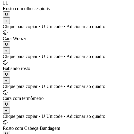
😵‍💫
Rosto com olhos espirais
U
+
Clique para copiar
• U
Unicode
•
Adicionar ao quadro
🥴
Cara Woozy
U
+
Clique para copiar
• U
Unicode
•
Adicionar ao quadro
🤤
Babando rosto
U
+
Clique para copiar
• U
Unicode
•
Adicionar ao quadro
🤒
Cara com termômetro
U
+
Clique para copiar
• U
Unicode
•
Adicionar ao quadro
🤕
Rosto com Cabeça-Bandagem