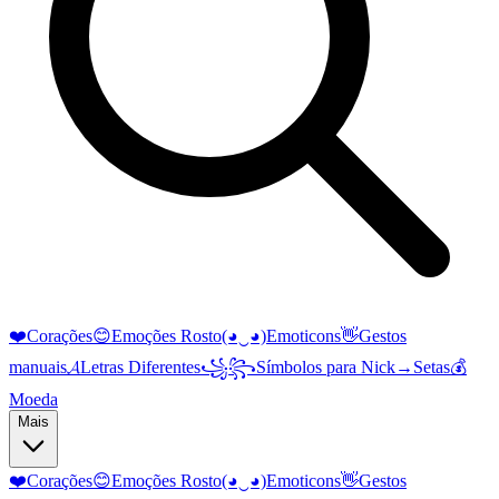
❤️
Corações
😊
Emoções Rosto
(◕‿◕)
Emoticons
👋
Gestos
manuais
𝓐
Letras Diferentes
꧁꧂
Símbolos para Nick
→
Setas
💰
Moeda
Mais
❤️
Corações
😊
Emoções Rosto
(◕‿◕)
Emoticons
👋
Gestos