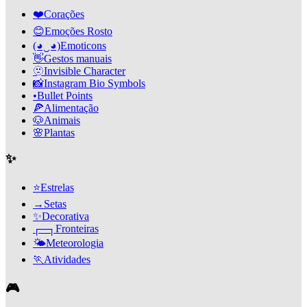
❤️
Corações
😊
Emoções Rosto
(◕‿◕)
Emoticons
👋
Gestos manuais
🫥
Invisible Character
📸
Instagram Bio Symbols
•
Bullet Points
🍕
Alimentação
🐶
Animais
🌸
Plantas
✨
⭐
Estrelas
→
Setas
✨
Decorativa
┌─┐
Fronteiras
🌤️
Meteorologia
🏃
Atividades
🎮