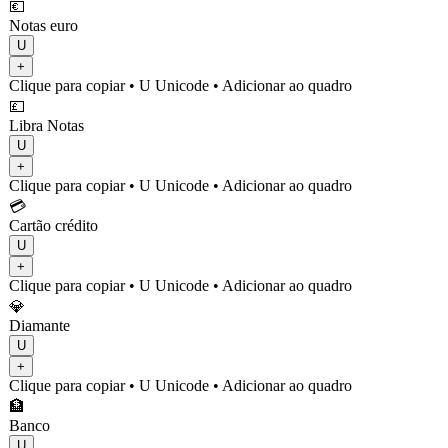
💶
Notas euro
U
+
Clique para copiar
• U
Unicode
•
Adicionar ao quadro
💷
Libra Notas
U
+
Clique para copiar
• U
Unicode
•
Adicionar ao quadro
💳
Cartão crédito
U
+
Clique para copiar
• U
Unicode
•
Adicionar ao quadro
💎
Diamante
U
+
Clique para copiar
• U
Unicode
•
Adicionar ao quadro
🏦
Banco
U