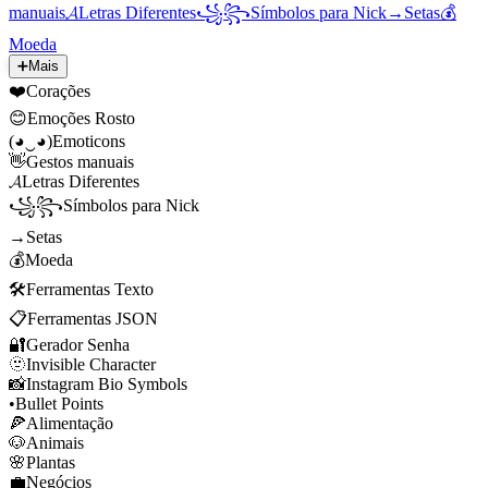
manuais
𝓐
Letras Diferentes
꧁꧂
Símbolos para Nick
→
Setas
💰
Moeda
➕
Mais
❤️
Corações
😊
Emoções Rosto
(◕‿◕)
Emoticons
👋
Gestos manuais
𝓐
Letras Diferentes
꧁꧂
Símbolos para Nick
→
Setas
💰
Moeda
🛠️
Ferramentas Texto
📋
Ferramentas JSON
🔐
Gerador Senha
🫥
Invisible Character
📸
Instagram Bio Symbols
•
Bullet Points
🍕
Alimentação
🐶
Animais
🌸
Plantas
💼
Negócios