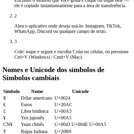
Encontre o símbolo que você gosta e clique ou toque nele —
ele é copiado instantaneamente para a área de transferência.
2
Abra o aplicativo onde deseja usá-lo: Instagram, TikTok,
WhatsApp, Discord ou qualquer campo de texto.
3
Cole: toque e segure e escolha Colar no celular, ou pressione
Ctrl+V (Windows) / Cmd+V (Mac).
Nomes e Unicode dos símbolos de
Símbolos cambiais
Símbolo
Nome
Unicode
$
Dólar americano
U+0024
€
Euros
U+20AC
£
Libra britânica
U+00A3
¥
Yen japonês
U+00A5
CN¥
Yuan chinês
U+0043 U+004E U+00A5
Rúpia Indiana
U+20B9
₹