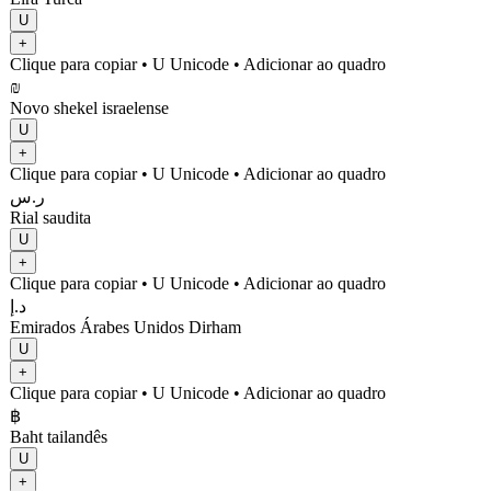
U
+
Clique para copiar
• U
Unicode
•
Adicionar ao quadro
₪
Novo shekel israelense
U
+
Clique para copiar
• U
Unicode
•
Adicionar ao quadro
ر.س
Rial saudita
U
+
Clique para copiar
• U
Unicode
•
Adicionar ao quadro
د.إ
Emirados Árabes Unidos Dirham
U
+
Clique para copiar
• U
Unicode
•
Adicionar ao quadro
฿
Baht tailandês
U
+