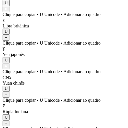
U
+
Clique para copiar
• U
Unicode
•
Adicionar ao quadro
£
Libra britânica
U
+
Clique para copiar
• U
Unicode
•
Adicionar ao quadro
¥
Yen japonês
U
+
Clique para copiar
• U
Unicode
•
Adicionar ao quadro
CN¥
Yuan chinês
U
+
Clique para copiar
• U
Unicode
•
Adicionar ao quadro
₹
Rúpia Indiana
U
+