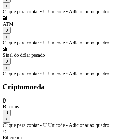
+
Clique para copiar
• U
Unicode
•
Adicionar ao quadro
🏧
ATM
U
+
Clique para copiar
• U
Unicode
•
Adicionar ao quadro
💲
Sinal do dólar pesado
U
+
Clique para copiar
• U
Unicode
•
Adicionar ao quadro
Criptomoeda
₿
Bitcoins
U
+
Clique para copiar
• U
Unicode
•
Adicionar ao quadro
Ξ
Ethereum