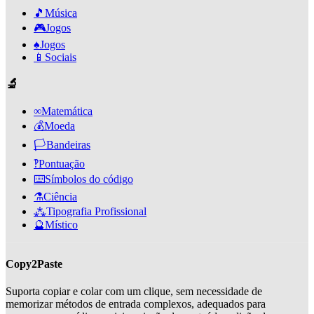
🎵
Música
🎮
Jogos
♠️
Jogos
📱
Sociais
🔬
∞
Matemática
💰
Moeda
🏳️
Bandeiras
‽
Pontuação
⌨️
Símbolos do código
⚗️
Ciência
⁂
Tipografia Profissional
🔮
Místico
Copy2Paste
Suporta copiar e colar com um clique, sem necessidade de
memorizar métodos de entrada complexos, adequados para