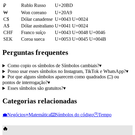
Rublo Russo
U+20BD
₽
₩
Won coreano
U+20A9
C$
Dólar canadense
U+0043 U+0024
A$
Dólar australiano
U+0041 U+0024
CHF
Franco suíço
U+0043 U+0048 U+0046
SEK
Coroa sueca
U+0053 U+0045 U+004B
Perguntas frequentes
Como copio os símbolos de Símbolos cambiais?
▾
Posso usar esses símbolos no Instagram, TikTok e WhatsApp?
▾
Por que alguns símbolos aparecem como quadrados (□) ou
pontos de interrogação?
▾
Esses símbolos são gratuitos?
▾
Categorias relacionadas
💼
Negócios
∞
Matemática
⌨️
Símbolos do código
🕐
Tempo
🔥