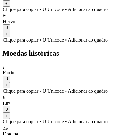
+
Clique para copiar
• U
Unicode
•
Adicionar ao quadro
₴
Hryvnia
U
+
Clique para copiar
• U
Unicode
•
Adicionar ao quadro
Moedas históricas
ƒ
Florin
U
+
Clique para copiar
• U
Unicode
•
Adicionar ao quadro
₤
Lira
U
+
Clique para copiar
• U
Unicode
•
Adicionar ao quadro
₯
Dracma