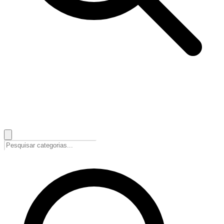
🇵🇹
Português